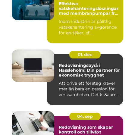
Effektiva
vätskehanteringslösningar
med membranpumpar från
Aro
Inom industrin är pålitlig
vätskehantering avgörande
för en säker, ef...
01. dec
Redovisningsbyrå i
Hässleholm: Din partner för
ekonomisk trygghet
Att driva ett företag kräver
mer än bara en passion för
verksamheten. Det kr&aum...
04. sep
Redovisning som skapar
kontroll och tillväxt