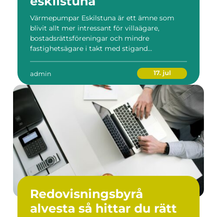
eskilstuna
Värmepumpar Eskilstuna är ett ämne som
blivit allt mer intressant för villaägare,
bostadsrättsföreningar och mindre
fastighetsägare i takt med stigand...
17. jul
admin
Redovisningsbyrå
alvesta så hittar du rätt