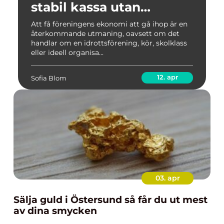
stabil kassa utan
krångel
Att få föreningens ekonomi att gå ihop är en
återkommande utmaning, oavsett om det
handlar om en idrottsförening, kör, skolklass
eller ideell organisa...
12. apr
Sofia Blom
03. apr
Sälja guld i Östersund så får du ut mest
av dina smycken