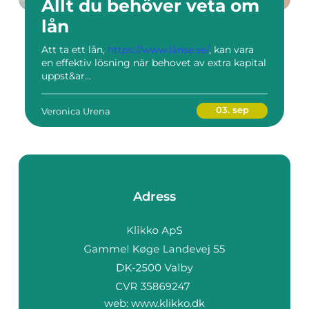
Allt du behöver veta om
lån
Att ta ett lån,
https://www.lånse.se/
, kan vara
en effektiv lösning när behovet av extra kapital
uppst&ar...
03. sep
Veronica Urena
Adress
web:
www.klikko.dk