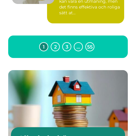
kan vara en utmaning, men
det finns effektiva och roliga
sätt at...
1
2
3
…
55