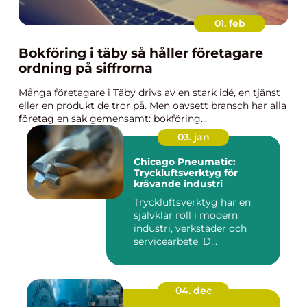
01. feb
Bokföring i täby så håller företagare
ordning på siffrorna
Många företagare i Täby drivs av en stark idé, en tjänst
eller en produkt de tror på. Men oavsett bransch har alla
företag en sak gemensamt: bokföring...
03. jan
Chicago Pneumatic:
Tryckluftsverktyg för
krävande industri
Tryckluftsverktyg har en
självklar roll i modern
industri, verkstäder och
servicearbete. D...
04. dec