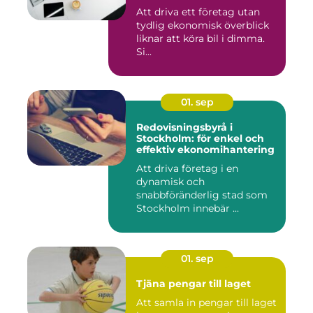
Att driva ett företag utan
tydlig ekonomisk överblick
liknar att köra bil i dimma.
Si...
01. sep
Redovisningsbyrå i
Stockholm: för enkel och
effektiv ekonomihantering
Att driva företag i en
dynamisk och
snabbföränderlig stad som
Stockholm innebär ...
01. sep
Tjäna pengar till laget
Att samla in pengar till laget