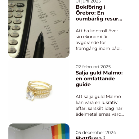
sig över alla
01 juni 2025
yrkeskategorier och
Bokföring i
arbetsplatser.
Örebro: En
Arbetsskador kan
oumbärlig resurs
omfatta a...
för företag och
privatpersoner
Att ha kontroll över
sin ekonomi är
avgörande för
framgång inom både
företagande och
privatliv. Bokföring
Örebro har blivit en
02 februari 2025
central aspekt för att
Sälja guld Malmö:
säkerställa att
en omfattande
ekonomiska
guide
transaktion...
Att sälja guld Malmö
kan vara en lukrativ
affär, särskilt idag när
ädelmetallernas värde
är högt. I Malmö finns
det flera alternativ,
men för att maxa din
05 december 2024
vinst, är det viktigt att
Flyttfirma i