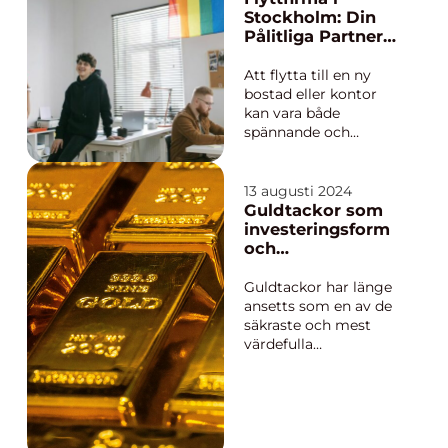
vara v&au...
Stockholm: Din
Pålitliga Partner
för En Enkel Flytt
Att flytta till en ny
bostad eller kontor
kan vara både
spännande och
utmanande.
Flyttprocessen
medför ofta stress
13 augusti 2024
och en mängd
Guldtackor som
praktiska detaljer som
investeringsform
måste hanteras. Med
och
så mycket att tänka
förmögenhetssym
på kan det vara...
bol
Guldtackor har länge
ansetts som en av de
säkraste och mest
värdefulla
investeringsformerna.
I tider av ekonomisk
osäkerhet vänder sig
många investerare till
guld som en säker