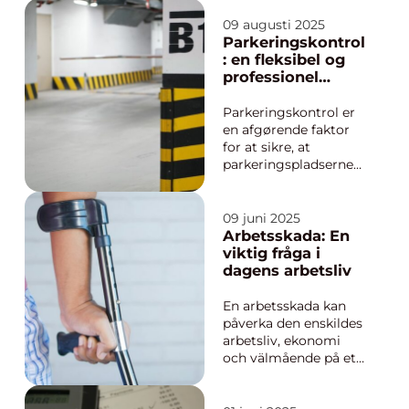
målet. Det handlar
inte bara om att
09 augusti 2025
stärka lagkassan, utan
Parkeringskontrol
också om att bygga
: en fleksibel og
laganda och ge
professionel
spelarna en värdefull
løsning
er...
Parkeringskontrol er
en afgørende faktor
for at sikre, at
parkeringspladserne
forbliver tilgængelige
og retmæssige
brugere kan få
09 juni 2025
adgang til dem.
Arbetsskada: En
Uanset om det drejer
viktig fråga i
sig om erhverv,
dagens arbetsliv
boligforeninger eller
private fælles...
En arbetsskada kan
påverka den enskildes
arbetsliv, ekonomi
och välmående på ett
betydande sätt. Det är
en fråga som sträcker