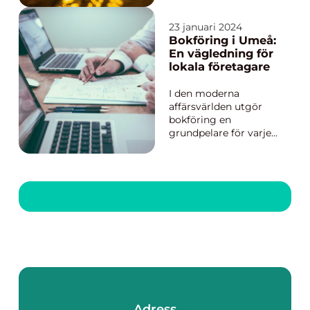
hamn för att skydda
sitt kapital....
23 januari 2024
Bokföring i Umeå:
En vägledning för
lokala företagare
I den moderna
affärsvärlden utgör
bokföring en
grundpelare för varje
framgångsrikt
företag. Inte minst i
Umeå, en stad som
präglas av innovation
och entreprenörskap,
är korrekt och effektiv
han...
Adress