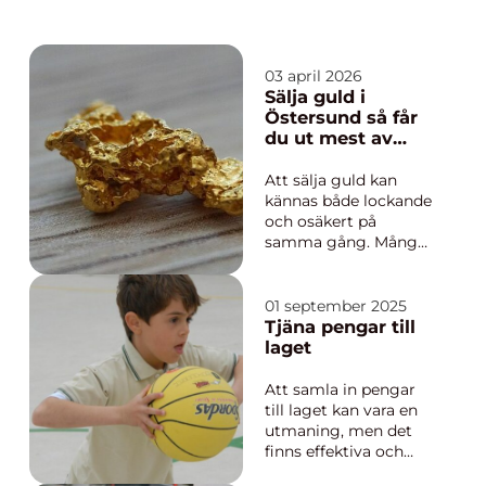
03 april 2026
Sälja guld i
Östersund så får
du ut mest av
dina smycken
Att sälja guld kan
kännas både lockande
och osäkert på
samma gång. Många
har arvegods, gamla
smycken eller
guldföremål som bara
01 september 2025
ligger i en låda. I en
Tjäna pengar till
stad som Östersund,
laget
med stark tradition av
hantverk, slöjd och
Att samla in pengar
gamla
till laget kan vara en
familjeklenoder, är
utmaning, men det
frågan oft...
finns effektiva och
roliga sätt att nå