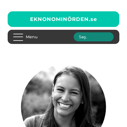
EKNONOMINÖRDEN.
se
Menu