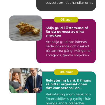
oavsett om det handlar om
en idr...
03. apr
Sälja guld i Östersund så
får du ut mest av dina
smycken
Att sälja guld kan kännas
både lockande och osäkert
på samma gång. Många har
arvegods, gamla smycken...
08. mar
Rekrytering bank & finans
så hittar organisationen
rätt kompetens i en
reglerad värld
Rekrytering inom bank och
finans skiljer sig tydligt från
många andra branscher.