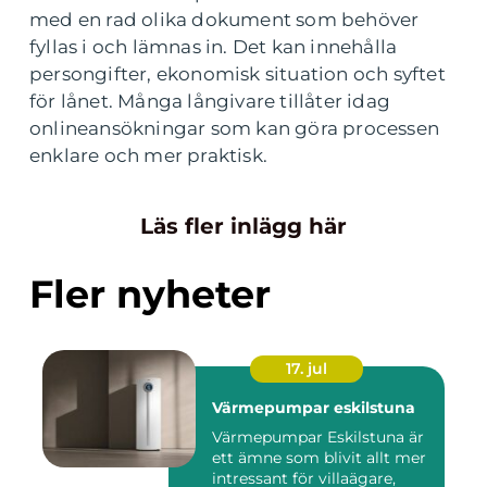
med en rad olika dokument som behöver
fyllas i och lämnas in. Det kan innehålla
persongifter, ekonomisk situation och syftet
för lånet. Många långivare tillåter idag
onlineansökningar som kan göra processen
enklare och mer praktisk.
Läs fler inlägg här
Fler nyheter
17. jul
Värmepumpar eskilstuna
Värmepumpar Eskilstuna är
ett ämne som blivit allt mer
intressant för villaägare,