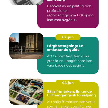
Behovet av en pålitlig och
professionell
redovisningsbyrå Lidköping
kan vara avg&ou...
02. jun
Färgborttagning: En
omfattande guide
Att ta bort färg från olika
ytor är en uppgift som kan
vara både nödv&aum...
02. jun
Sälja frimärken: En guide
till framgångsrik försäljning
Att sälja frimärken kan verka
som en enkel uppgift, men