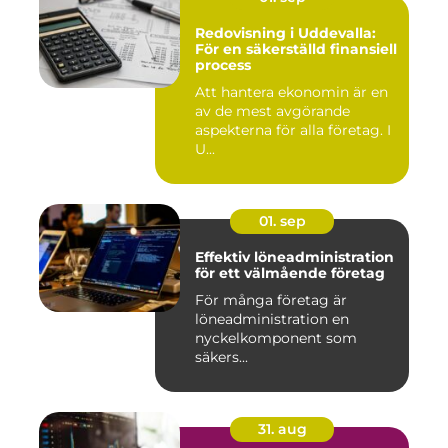
Redovisning i Uddevalla:
För en säkerställd finansiell
process
Att hantera ekonomin är en
av de mest avgörande
aspekterna för alla företag. I
U...
01. sep
Effektiv löneadministration
för ett välmående företag
För många företag är
löneadministration en
nyckelkomponent som
säkers...
31. aug