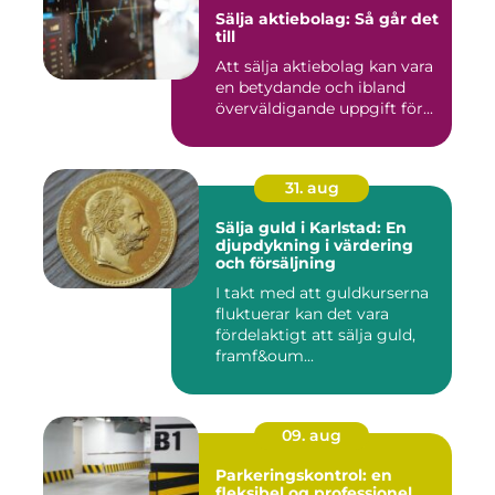
Sälja aktiebolag: Så går det
till
Att sälja aktiebolag kan vara
en betydande och ibland
överväldigande uppgift för...
31. aug
Sälja guld i Karlstad: En
djupdykning i värdering
och försäljning
I takt med att guldkurserna
fluktuerar kan det vara
fördelaktigt att sälja guld,
framf&oum...
09. aug
Parkeringskontrol: en
fleksibel og professionel