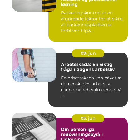
løsning
Parkeringskontrol er en
afgørende faktor for at sikre,
at parkeringspladserne
forbliver tilg&...
09. jun
Arbetsskada: En viktig
fråga i dagens arbetsliv
En arbetsskada kan påverka
den enskildes arbetsliv,
ekonomi och välmående på
...
05. jun
Din personliga
redovisningsbyrå i
Lidköping