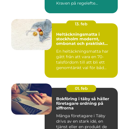
Kraven på regelefte...
13. feb
Heltäckningsmatta i
stockholm modernt,
ombonat och praktiskt
golvval
En heltäckningsmatta har
gått från att vara en 70-
talsfördom till att bli ett
genomtänkt val för båd...
01. feb
Bokföring i täby så håller
företagare ordning på
siffrorna
Många företagare i Täby
drivs av en stark idé, en
tjänst eller en produkt de