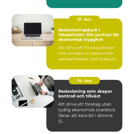
01. dec
Redovisningsbyrå i
Hässleholm: Din partner för
ekonomisk trygghet
Att driva ett företag kräver
mer än bara en passion för
verksamheten. Det kr&aum...
04. sep
Redovisning som skapar
kontroll och tillväxt
Att driva ett företag utan
tydlig ekonomisk överblick
liknar att köra bil i dimma.
Si...