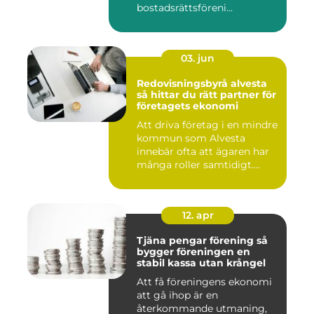
bostadsrättsföreni...
03. jun
Redovisningsbyrå alvesta
så hittar du rätt partner för
företagets ekonomi
Att driva företag i en mindre
kommun som Alvesta
innebär ofta att ägaren har
många roller samtidigt....
12. apr
Tjäna pengar förening så
bygger föreningen en
stabil kassa utan krångel
Att få föreningens ekonomi
att gå ihop är en
återkommande utmaning,