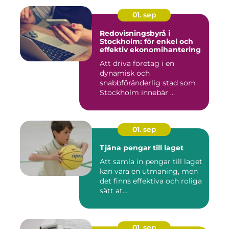
01. sep
Redovisningsbyrå i
Stockholm: för enkel och
effektiv ekonomihantering
Att driva företag i en
dynamisk och
snabbföränderlig stad som
Stockholm innebär ...
01. sep
Tjäna pengar till laget
Att samla in pengar till laget
kan vara en utmaning, men
det finns effektiva och roliga
sätt at...
01. sep