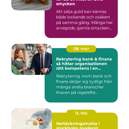
smycken
Att sälja guld kan kännas
både lockande och osäkert
på samma gång. Många har
arvegods, gamla smycken...
08. mar
Rekrytering bank & finans
så hittar organisationen
rätt kompetens i en
reglerad värld
Rekrytering inom bank och
finans skiljer sig tydligt från
många andra branscher.
Kraven på regelefte...
13. feb
Heltäckningsmatta i
stockholm modernt,