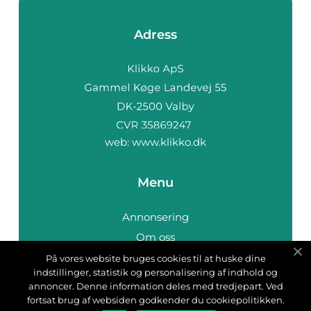
Adress
web:
www.klikko.dk
Menu
Annonsering
Om oss
Cookies
På vores website bruges cookies til at huske dine
indstillinger, statistik og personalisering af indhold og
Kontakta oss
annoncer. Denne information deles med tredjepart. Ved
Sitemap
fortsat brug af websiden godkender du cookiepolitikken.