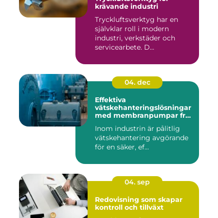
krävande industri
Tryckluftsverktyg har en
självklar roll i modern
industri, verkstäder och
servicearbete. D...
04. dec
Effektiva
vätskehanteringslösningar
med membranpumpar från
Aro
Inom industrin är pålitlig
vätskehantering avgörande
för en säker, ef...
04. sep
Redovisning som skapar
kontroll och tillväxt