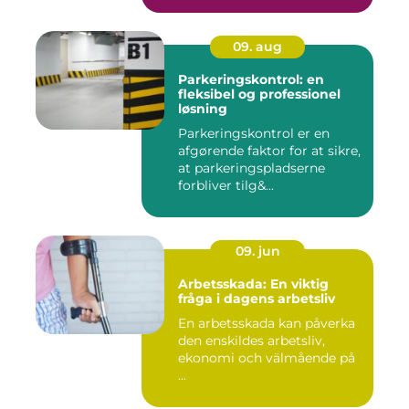
09. aug
Parkeringskontrol: en
fleksibel og professionel
løsning
Parkeringskontrol er en
afgørende faktor for at sikre,
at parkeringspladserne
forbliver tilg&...
09. jun
Arbetsskada: En viktig
fråga i dagens arbetsliv
En arbetsskada kan påverka
den enskildes arbetsliv,
ekonomi och välmående på
...