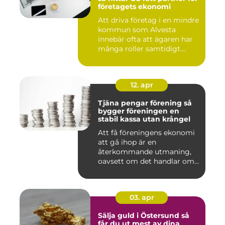
företagets ekonomi
Att driva företag i en mindre
kommun som Alvesta
innebär ofta att ägaren har
många roller samtidigt....
12. apr
Tjäna pengar förening så
bygger föreningen en
stabil kassa utan krångel
Att få föreningens ekonomi
att gå ihop är en
återkommande utmaning,
oavsett om det handlar om
en idr...
03. apr
Sälja guld i Östersund så
får du ut mest av dina