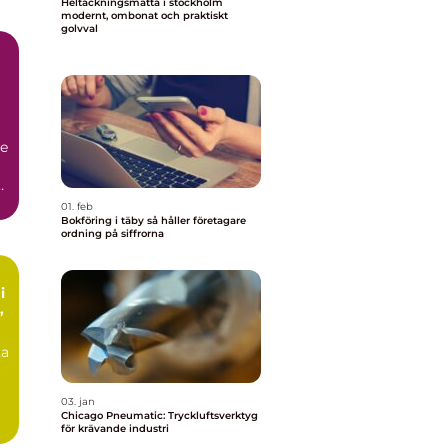
Heltäckningsmatta i stockholm
modernt, ombonat och praktiskt
golvval
de
a
01. feb
Bokföring i täby så håller företagare
ordning på siffrorna
i
ta
03. jan
Chicago Pneumatic: Tryckluftsverktyg
för krävande industri