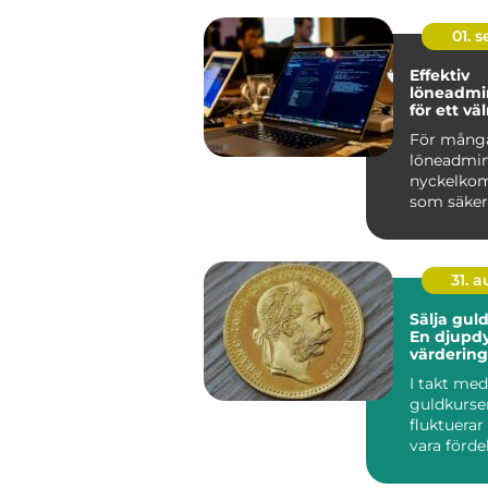
01. 
Effektiv
löneadmin
för ett v
företag
För många
löneadmin
nyckelko
som säkers
31. 
Sälja guld
En djupdy
värdering
försäljnin
I takt med
guldkurse
fluktuerar
vara förde
sälja guld,
framf&oum