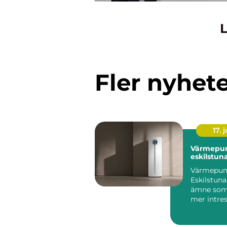
L
Fler nyhet
17. j
Värmepu
eskilstun
Värmepu
Eskilstuna
ämne som b
mer intres
villaägare,
bostadsrätt