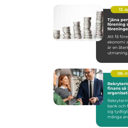
12. 
Tjäna pe
förening så bygger
föreninge
kassa uta
Att få för
ekonomi a
är en åt
utmaning,
om det ha
en idr...
08. 
Rekryteri
finans så hittar
organisat
kompeten
Rekryteri
reglerad 
bank och f
sig tydligt
många an
branscher
regelefte...