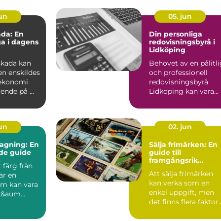
jun
05. jun
da: En
Din personliga
ga i dagens
redovisningsbyrå i
Lidköping
skada kan
Behovet av en pålitl
en enskildes
och professionell
 ekonomi
redovisningsbyrå
nde på ...
Lidköping kan vara
avg&ou...
jun
02. jun
agning: En
Sälja frimärken: En
de guide
guide till
framgångsrik
t färg från
försäljning
Att sälja frimärken
 är en
kan verka som en
om kan vara
enkel uppgift, men
&aum...
det finns flera faktor
att ö...