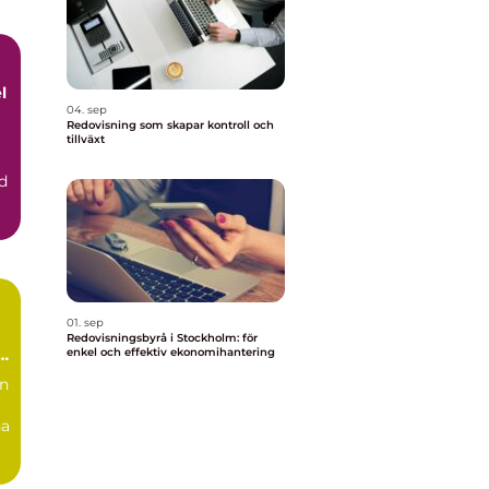
l
04. sep
Redovisning som skapar kontroll och
tillväxt
d
01. sep
Redovisningsbyrå i Stockholm: för
l
enkel och effektiv ekonomihantering
in
na