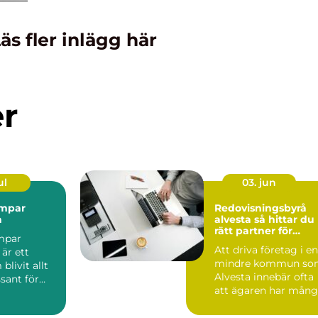
äs fler inlägg här
er
ul
03. jun
mpar
Redovisningsbyrå
a
alvesta så hittar du
rätt partner för
mpar
företagets ekonomi
Att driva företag i en
 är ett
mindre kommun so
livit allt
Alvesta innebär ofta
sant för
att ägaren har mån
roller samtidigt....
sföreni...