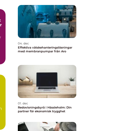
:
r
r
04. dec
Effektiva vätskehanteringslösningar
med membranpumpar från Aro
t
01. dec
Redovisningsbyrå i Hässleholm: Din
n
partner för ekonomisk trygghet