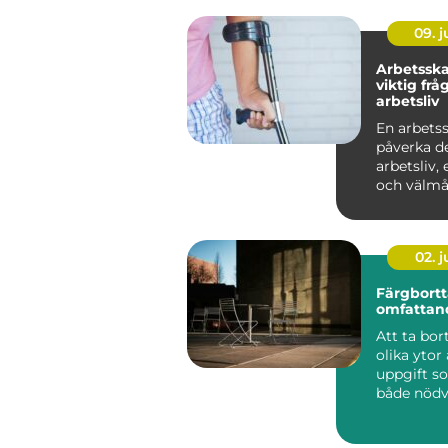
09. 
Arbetsska
viktig frå
arbetsliv
En arbets
påverka d
arbetsliv,
och välmåe
02. 
Färgbortt
omfattan
Att ta bor
olika ytor
uppgift s
både nödv