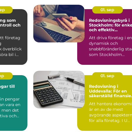
sep
01. sep
ing som
Redovisningsbyrå i
ntroll och
Stockholm: för enke
och effektiv
ekonomihantering
ett företag
Att driva företag i en
g
dynamisk och
 överblick
snabbföränderlig sta
öra bil i
som Stockholm
..
innebär ...
sep
01. sep
ar till
Redovisning i
Uddevalla: För en
säkerställd finansiel
 in pengar
process
Att hantera ekonom
kan vara en
är en av de mest
 men det
avgörande aspekter
ktiva och
för alla företag. I U...
at...