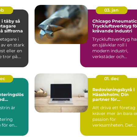
feb
03. jan
 täby så
Chicago Pneumatic
retagare
Tryckluftsverktyg fö
å siffrorna
krävande industri
etagare i
Tryckluftsverktyg ha
 av en stark
en självklar roll i
nst eller en
modern industri,
 tror på.
verkstäder och
t br...
servicearbete. D...
dec
01. dec
Redovisningsbyrå i
teringslös
Hässleholm: Din
ed
partner för
pumpar
ekonomisk trygghe
trin är
Att driva ett företag
kräver mer än bara e
tering
passion för
 för en
verksamheten. Det
kr&aum...