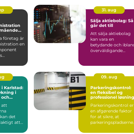
sep
31. aug
Sälja aktiebolag: Så
istration
går det till
älmående
Att sälja aktiebolag
 företag är
kan vara en
istration en
betydande och iblan
mponent
överväldigande
...
uppgift för...
aug
09. aug
 i Karlstad:
Parkeringskontrol:
kning i
en fleksibel og
 och
professionel løsnin
g
 att
Parkeringskontrol er
rna
en afgørende faktor
 kan det
for at sikre, at
laktigt att
parkeringspladserne
forbliver tilg&...
...