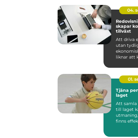
04. 
Redovisn
skapar ko
tillväxt
Att driva 
utan tydli
ekonomisk
liknar att k
dimma. Si.
01. 
Tjäna peng
laget
Att samla
till laget 
utmaning,
finns effe
roliga sätt 