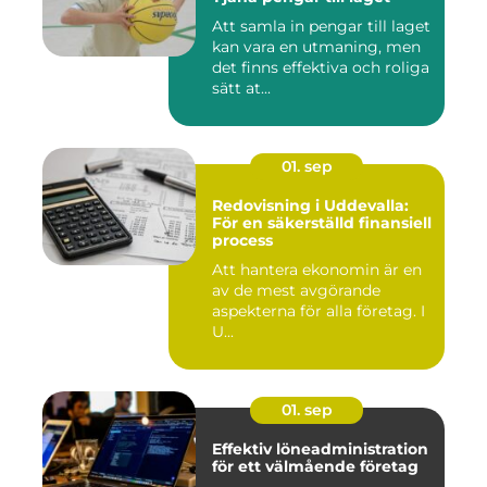
Att samla in pengar till laget
kan vara en utmaning, men
det finns effektiva och roliga
sätt at...
01. sep
Redovisning i Uddevalla:
För en säkerställd finansiell
process
Att hantera ekonomin är en
av de mest avgörande
aspekterna för alla företag. I
U...
01. sep
Effektiv löneadministration
för ett välmående företag