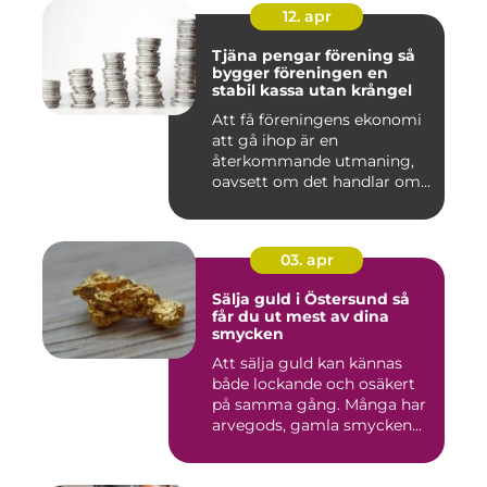
12. apr
Tjäna pengar förening så
bygger föreningen en
stabil kassa utan krångel
Att få föreningens ekonomi
att gå ihop är en
återkommande utmaning,
oavsett om det handlar om
en idr...
03. apr
Sälja guld i Östersund så
får du ut mest av dina
smycken
Att sälja guld kan kännas
både lockande och osäkert
på samma gång. Många har
arvegods, gamla smycken...