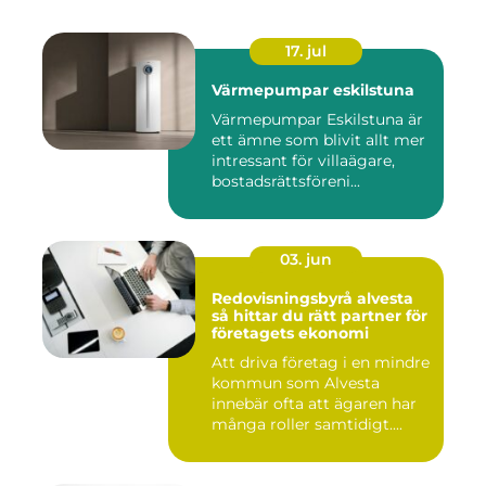
17. jul
Värmepumpar eskilstuna
Värmepumpar Eskilstuna är
ett ämne som blivit allt mer
intressant för villaägare,
bostadsrättsföreni...
03. jun
Redovisningsbyrå alvesta
så hittar du rätt partner för
företagets ekonomi
Att driva företag i en mindre
kommun som Alvesta
innebär ofta att ägaren har
många roller samtidigt....