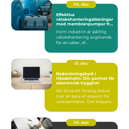
04. dec
Effektiva
vätskehanteringslösningar
med membranpumpar från
Aro
Inom industrin är pålitlig
vätskehantering avgörande
för en säker, ef...
01. dec
Redovisningsbyrå i
Hässleholm: Din partner för
ekonomisk trygghet
Att driva ett företag kräver
mer än bara en passion för
verksamheten. Det kr&aum...
04. sep