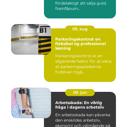
fördelaktigt att sälja guld,
framf&oum...
09. aug
Parkeringskontrol: en
fleksibel og professionel
løsning
Parkeringskontrol er en
afgørende faktor for at sikre,
at parkeringspladserne
forbliver tilg&...
09. jun
Arbetsskada: En viktig
fråga i dagens arbetsliv
En arbetsskada kan påverka
den enskildes arbetsliv,
ekonomi och välmående på