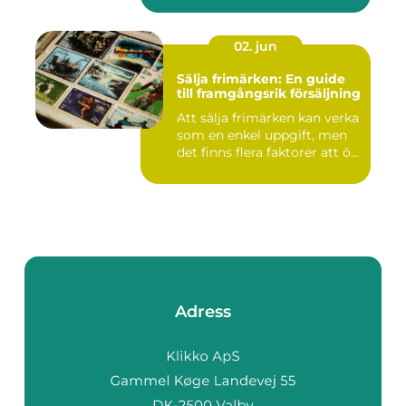
02. jun
Sälja frimärken: En guide
till framgångsrik försäljning
Att sälja frimärken kan verka
som en enkel uppgift, men
det finns flera faktorer att ö...
Adress