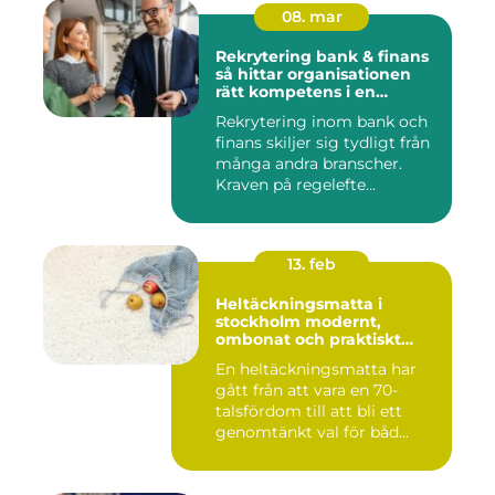
08. mar
Rekrytering bank & finans
så hittar organisationen
rätt kompetens i en
reglerad värld
Rekrytering inom bank och
finans skiljer sig tydligt från
många andra branscher.
Kraven på regelefte...
13. feb
Heltäckningsmatta i
stockholm modernt,
ombonat och praktiskt
golvval
En heltäckningsmatta har
gått från att vara en 70-
talsfördom till att bli ett
genomtänkt val för båd...