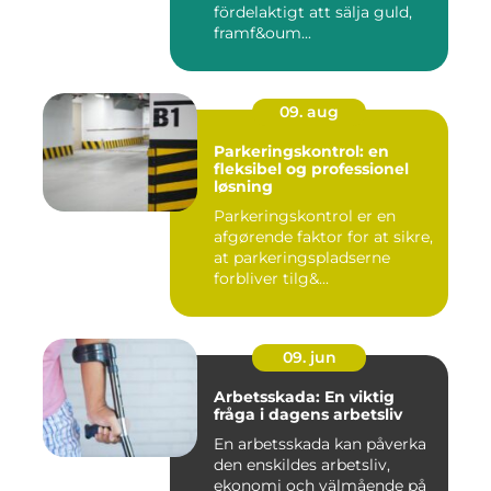
fördelaktigt att sälja guld,
framf&oum...
09. aug
Parkeringskontrol: en
fleksibel og professionel
løsning
Parkeringskontrol er en
afgørende faktor for at sikre,
at parkeringspladserne
forbliver tilg&...
09. jun
Arbetsskada: En viktig
fråga i dagens arbetsliv
En arbetsskada kan påverka
den enskildes arbetsliv,
ekonomi och välmående på