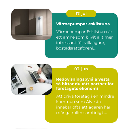
17. jul
Värmepumpar eskilstuna
Värmepumpar Eskilstuna är
ett ämne som blivit allt mer
intressant för villaägare,
bostadsrättsföreni...
03. jun
Redovisningsbyrå alvesta
så hittar du rätt partner för
företagets ekonomi
Att driva företag i en mindre
kommun som Alvesta
innebär ofta att ägaren har
många roller samtidigt....