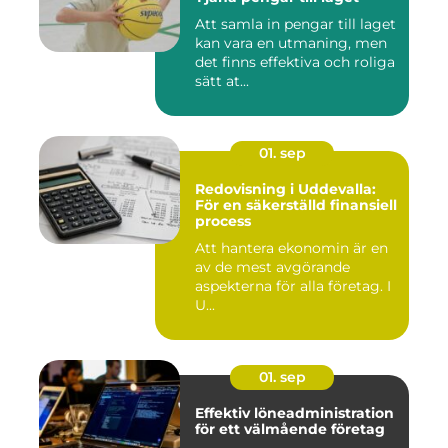
Att samla in pengar till laget
kan vara en utmaning, men
det finns effektiva och roliga
sätt at...
01. sep
Redovisning i Uddevalla:
För en säkerställd finansiell
process
Att hantera ekonomin är en
av de mest avgörande
aspekterna för alla företag. I
U...
01. sep
Effektiv löneadministration
för ett välmående företag