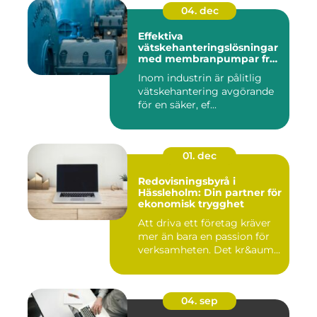
04. dec
Effektiva
vätskehanteringslösningar
med membranpumpar från
Aro
Inom industrin är pålitlig
vätskehantering avgörande
för en säker, ef...
01. dec
Redovisningsbyrå i
Hässleholm: Din partner för
ekonomisk trygghet
Att driva ett företag kräver
mer än bara en passion för
verksamheten. Det kr&aum...
04. sep