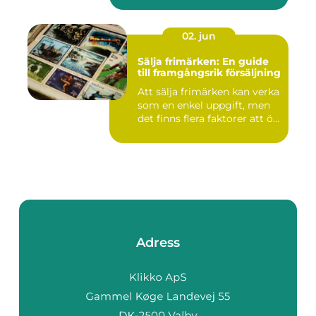
02. jun
Sälja frimärken: En guide
till framgångsrik försäljning
Att sälja frimärken kan verka
som en enkel uppgift, men
det finns flera faktorer att ö...
Adress