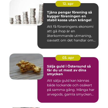
12. apr
Tjäna pengar förening så
bygger föreningen en
stabil kassa utan krångel
Att få föreningens ekonomi
att gå ihop är en
återkommande utmaning,
oavsett om det handlar om
en idr...
03. apr
Sälja guld i Östersund så
får du ut mest av dina
smycken
Att sälja guld kan kännas
både lockande och osäkert
på samma gång. Många har
arvegods, gamla smycken...