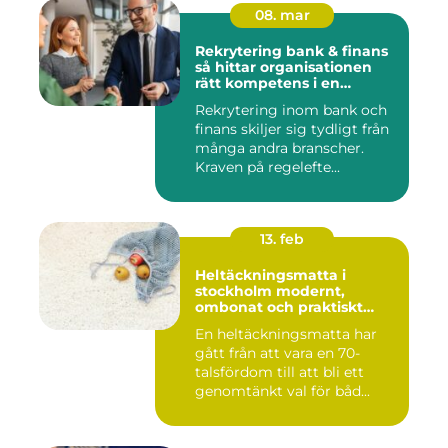
08. mar
Rekrytering bank & finans
så hittar organisationen
rätt kompetens i en
reglerad värld
Rekrytering inom bank och
finans skiljer sig tydligt från
många andra branscher.
Kraven på regelefte...
13. feb
Heltäckningsmatta i
stockholm modernt,
ombonat och praktiskt
golvval
En heltäckningsmatta har
gått från att vara en 70-
talsfördom till att bli ett
genomtänkt val för båd...