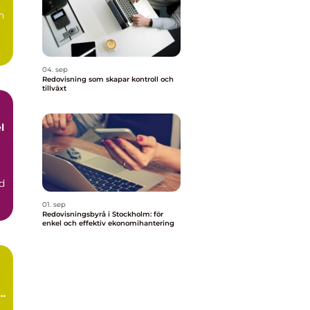
n
04. sep
Redovisning som skapar kontroll och
tillväxt
l
d
01. sep
Redovisningsbyrå i Stockholm: för
enkel och effektiv ekonomihantering
l