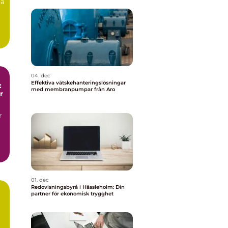
ta
04. dec
Effektiva vätskehanteringslösningar
:
med membranpumpar från Aro
r
r
01. dec
Redovisningsbyrå i Hässleholm: Din
partner för ekonomisk trygghet
t