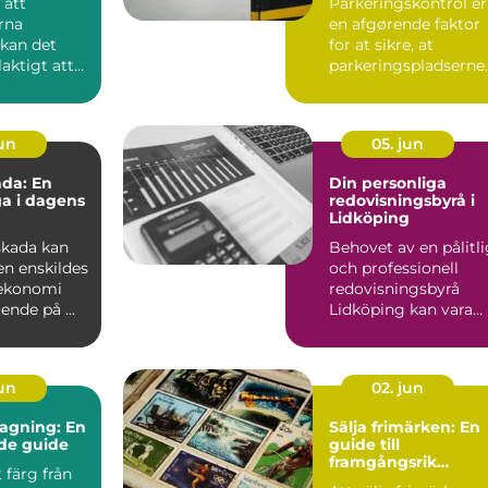
 att
Parkeringskontrol er
rna
en afgørende faktor
 kan det
for at sikre, at
laktigt att
parkeringspladserne
forbliver tilg&...
...
jun
05. jun
da: En
Din personliga
ga i dagens
redovisningsbyrå i
Lidköping
skada kan
Behovet av en pålitl
en enskildes
och professionell
 ekonomi
redovisningsbyrå
nde på ...
Lidköping kan vara
avg&ou...
jun
02. jun
agning: En
Sälja frimärken: En
de guide
guide till
framgångsrik
t färg från
försäljning