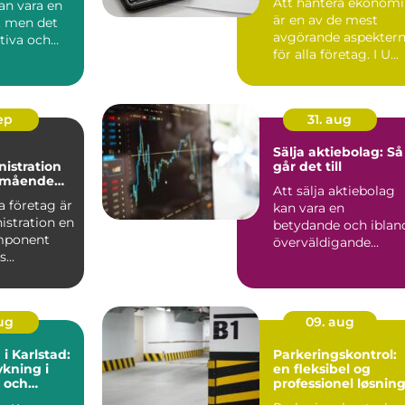
Att hantera ekonom
kan vara en
är en av de mest
 men det
avgörande aspekter
ktiva och
för alla företag. I U...
at...
sep
31. aug
Sälja aktiebolag: Så
istration
går det till
älmående
Att sälja aktiebolag
 företag är
kan vara en
istration en
betydande och iblan
mponent
överväldigande
...
uppgift för...
aug
09. aug
 i Karlstad:
Parkeringskontrol:
kning i
en fleksibel og
 och
professionel løsnin
g