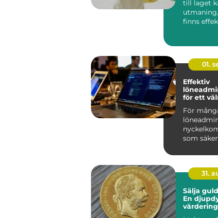
till laget 
utmaning,
finns effe
roliga sätt 
01. 
Effektiv
löneadmin
för ett v
företag
För många
löneadmin
nyckelko
som säkers
31. 
Sälja guld
En djupdy
värdering
försäljnin