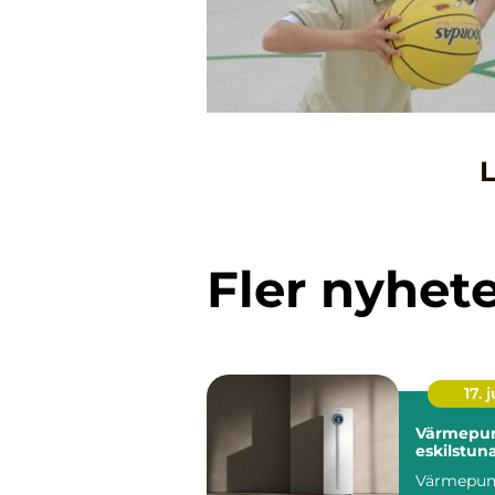
L
Fler nyhet
17. j
Värmepu
eskilstun
Värmepu