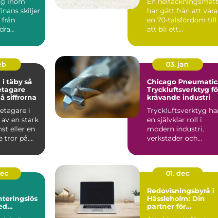
ng inom
En heltäckningsmat
värld
inans skiljer
har gått från att vara
 från
en 70-talsfördom till
dra
att bli ett
. Kraven på
genomtänkt val för
båd...
feb
03. jan
 täby så
Chicago Pneumatic
retagare
Tryckluftsverktyg fö
å siffrorna
krävande industri
etagare i
Tryckluftsverktyg ha
 av en stark
en självklar roll i
nst eller en
modern industri,
 tror på.
verkstäder och
t br...
servicearbete. D...
dec
01. dec
Redovisningsbyrå i
teringslös
Hässleholm: Din
ed
partner för
pumpar
ekonomisk trygghe