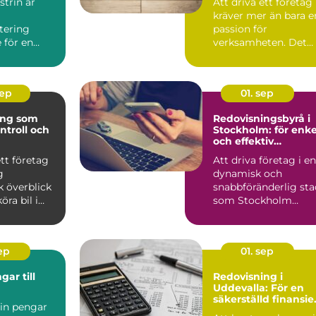
trin är
Att driva ett företag
kräver mer än bara e
tering
passion för
 för en
verksamheten. Det
kr&aum...
sep
01. sep
ing som
Redovisningsbyrå i
ntroll och
Stockholm: för enke
och effektiv
ekonomihantering
ett företag
Att driva företag i en
g
dynamisk och
 överblick
snabbföränderlig sta
öra bil i
som Stockholm
..
innebär ...
sep
01. sep
ar till
Redovisning i
Uddevalla: För en
säkerställd finansiel
 in pengar
process