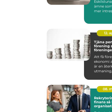
Eskilstuna
ämne som b
mer intres
villaägare,
bostadsrätt
12. 
Tjäna pe
förening så bygger
föreninge
kassa uta
Att få för
ekonomi a
är en åt
utmaning,
om det ha
en idr...
08. 
Rekryteri
finans så hittar
organisat
kompeten