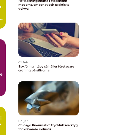
Heltäckningsmatta i stockholm
modernt, ombonat och praktiskt
m
golvval
ga
01. feb
Bokföring i täby så håller företagare
ordning på siffrorna
de
a
i
03. jan
Chicago Pneumatic: Tryckluftsverktyg
för krävande industri