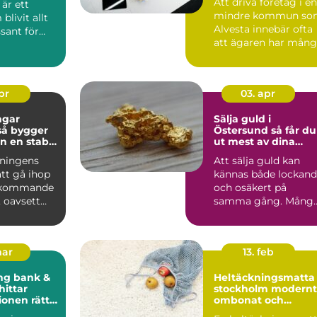
Att driva företag i en
 är ett
mindre kommun so
livit allt
Alvesta innebär ofta
sant för
att ägaren har mån
roller samtidigt....
sföreni...
apr
03. apr
ngar
Sälja guld i
Östersund så får du
n en stabil
ut mest av dina
n krångel
smycken
eningens
Att sälja guld kan
tt gå ihop
kännas både lockan
erkommande
och osäkert på
 oavsett
samma gång. Mång
ndlar om
har arvegods, gamla
smycken...
mar
13. feb
ng bank &
Heltäckningsmatta 
stockholm modernt,
ionen rätt
ombonat och
s i en
praktiskt golvval