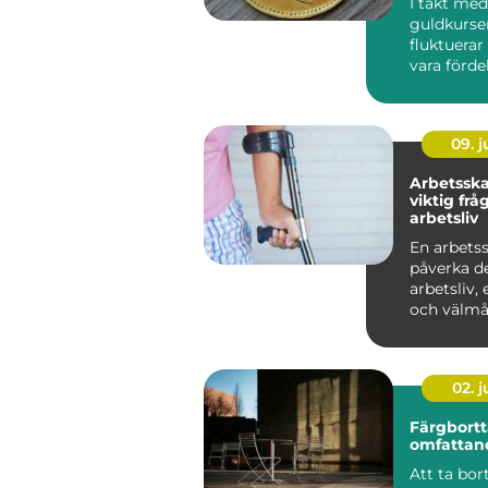
I takt med
guldkurse
fluktuerar
vara förde
sälja guld,
framf&oum
09. 
Arbetsska
viktig frå
arbetsliv
En arbets
påverka d
arbetsliv,
och välmåe
02. 
Färgbortt
omfattan
Att ta bor