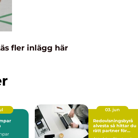
äs fler inlägg här
er
ul
03. jun
mpar
Redovisningsbyrå
a
alvesta så hittar du
rätt partner för
mpar
företagets ekonomi