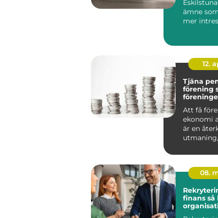
Eskilstuna
ämne som b
mer intres
villaägare,
bostadsrätt
12. 
Tjäna pe
förening så bygger
föreninge
kassa uta
Att få för
ekonomi a
är en åt
utmaning,
om det ha
en idr...
08. 
Rekryteri
finans så hittar
organisat
kompeten