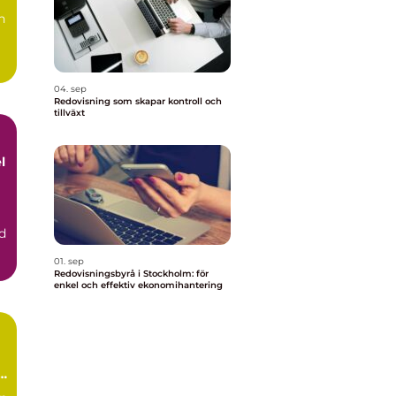
n
04. sep
Redovisning som skapar kontroll och
tillväxt
l
d
01. sep
Redovisningsbyrå i Stockholm: för
enkel och effektiv ekonomihantering
l