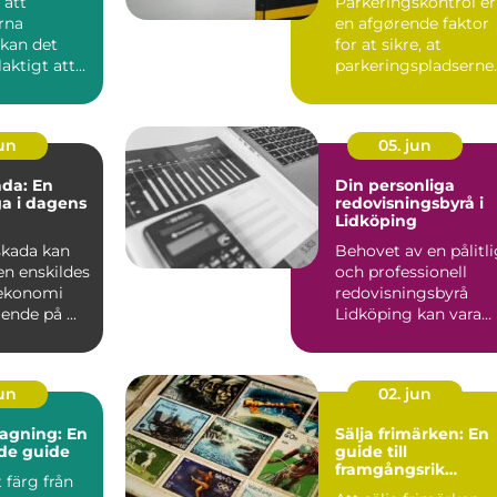
 att
Parkeringskontrol er
rna
en afgørende faktor
 kan det
for at sikre, at
laktigt att
parkeringspladserne
forbliver tilg&...
...
jun
05. jun
da: En
Din personliga
ga i dagens
redovisningsbyrå i
Lidköping
skada kan
Behovet av en pålitl
en enskildes
och professionell
 ekonomi
redovisningsbyrå
nde på ...
Lidköping kan vara
avg&ou...
jun
02. jun
agning: En
Sälja frimärken: En
de guide
guide till
framgångsrik
t färg från
försäljning