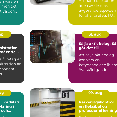
Att hantera ekonom
kan vara en
är en av de mest
 men det
avgörande aspekter
ktiva och
för alla företag. I U...
at...
sep
31. aug
Sälja aktiebolag: Så
istration
går det till
älmående
Att sälja aktiebolag
 företag är
kan vara en
istration en
betydande och iblan
mponent
överväldigande
...
uppgift för...
aug
09. aug
 i Karlstad:
Parkeringskontrol:
kning i
en fleksibel og
 och
professionel løsnin
g