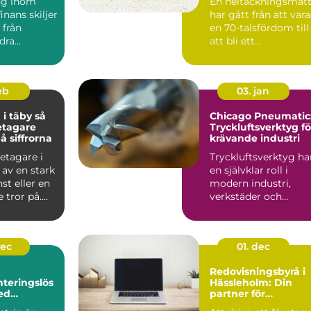
ng inom
En heltäckningsmat
värld
inans skiljer
har gått från att vara
 från
en 70-talsfördom till
dra
att bli ett
. Kraven på
genomtänkt val för
båd...
feb
03. jan
 täby så
Chicago Pneumatic
retagare
Tryckluftsverktyg fö
å siffrorna
krävande industri
etagare i
Tryckluftsverktyg ha
 av en stark
en självklar roll i
nst eller en
modern industri,
 tror på.
verkstäder och
t br...
servicearbete. D...
dec
01. dec
Redovisningsbyrå i
teringslös
Hässleholm: Din
ed
partner för
pumpar
ekonomisk trygghe