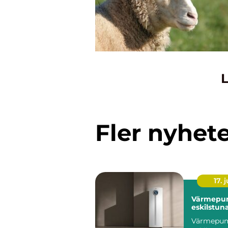
L
Fler nyhet
17. j
Värmepu
eskilstun
Värmepu