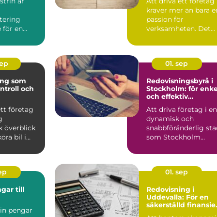
trin är
Att driva ett företag
kräver mer än bara e
tering
passion för
 för en
verksamheten. Det
kr&aum...
sep
01. sep
ing som
Redovisningsbyrå i
ntroll och
Stockholm: för enke
och effektiv
ekonomihantering
ett företag
Att driva företag i en
g
dynamisk och
 överblick
snabbföränderlig sta
öra bil i
som Stockholm
..
innebär ...
sep
01. sep
ar till
Redovisning i
Uddevalla: För en
säkerställd finansiel
 in pengar
process