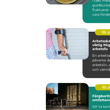
I takt med
guldkurse
fluktuerar
vara förde
sälja guld,
framf&oum
09. 
Arbetsska
viktig frå
arbetsliv
En arbets
påverka d
arbetsliv,
och välmåe
02. 
Färgbortt
omfattan
Att ta bor