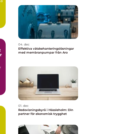
ta
04. dec
Effektiva vätskehanteringslösningar
:
med membranpumpar från Aro
r
r
01. dec
Redovisningsbyrå i Hässleholm: Din
partner för ekonomisk trygghet
t