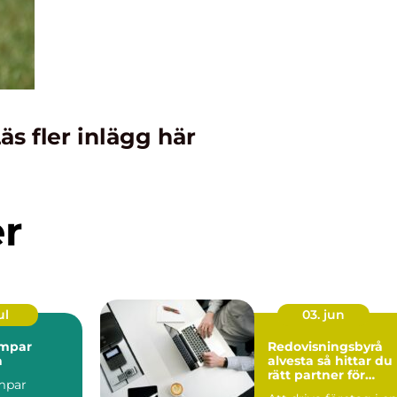
äs fler inlägg här
er
ul
03. jun
mpar
Redovisningsbyrå
a
alvesta så hittar du
rätt partner för
mpar
företagets ekonomi