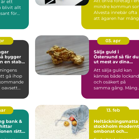
Att driva företag i en
 är ett
mindre kommun so
livit allt
Alvesta innebär ofta
sant för
att ägaren har mån
roller samtidigt....
sföreni...
apr
03. apr
ngar
Sälja guld i
Östersund så får du
n en stabil
ut mest av dina
n krångel
smycken
eningens
Att sälja guld kan
tt gå ihop
kännas både lockan
erkommande
och osäkert på
 oavsett
samma gång. Mång
ndlar om
har arvegods, gamla
smycken...
mar
13. feb
ng bank &
Heltäckningsmatta 
stockholm modernt,
ionen rätt
ombonat och
s i en
praktiskt golvval