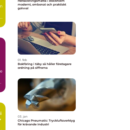
Heltäckningsmatta i stockholm
modernt, ombonat och praktiskt
m
golvval
ga
01. feb
Bokföring i täby så håller företagare
ordning på siffrorna
de
a
i
03. jan
Chicago Pneumatic: Tryckluftsverktyg
för krävande industri