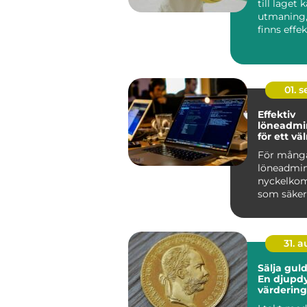
till laget 
utmaning,
finns effe
roliga sätt 
01. 
Effektiv
löneadmin
för ett v
företag
För många
löneadmin
nyckelko
som säkers
31. 
Sälja guld
En djupdy
värdering
försäljnin