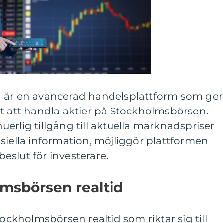
d är en avancerad handelsplattform som ger
et att handla aktier på Stockholmsbörsen.
erlig tillgång till aktuella marknadspriser
siella information, möjliggör plattformen
slut för investerare.
lmsbörsen realtid
tockholmsbörsen realtid som riktar sig till