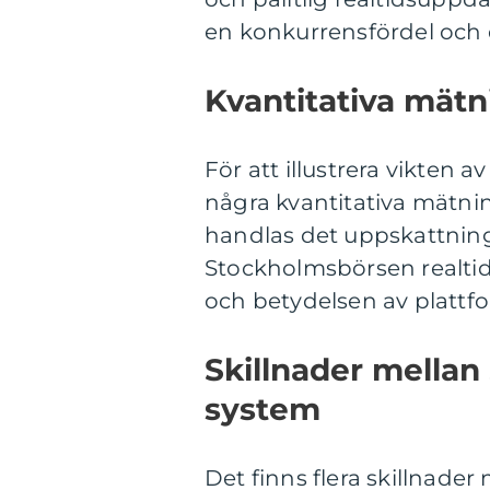
en konkurrensfördel och en
Kvantitativa mätn
För att illustrera vikten 
några kvantitativa mätnin
handlas det uppskattning
Stockholmsbörsen realti
och betydelsen av platt
Skillnader mellan
system
Det finns flera skillnade