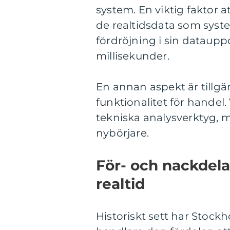
system. En viktig faktor a
de realtidsdata som syste
fördröjning i sin dataupp
millisekunder.
En annan aspekt är tillg
funktionalitet för hande
tekniska analysverktyg, m
nybörjare.
För- och nackdel
realtid
Historiskt sett har Stock