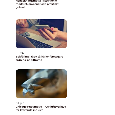
Heltäckningsmatta i stockholm
modernt, ombonat och praktiskt
golvval
01. feb
Bokföring i täby så håller företagare
ordning på siffrorna
03. jan
Chicago Pneumatic: Tryckluftsverktyg
för krävande industri