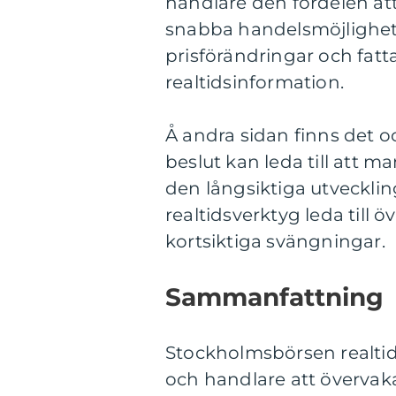
handlare den fördelen att
snabba handelsmöjlighete
prisförändringar och fatt
realtidsinformation.
Å andra sidan finns det oc
beslut kan leda till att m
den långsiktiga utveckl
realtidsverktyg leda till
kortsiktiga svängningar.
Sammanfattning
Stockholmsbörsen realtid
och handlare att övervak