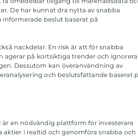
 få omedelbar tillgång till marknadsdata o
r. De har kunnat dra nytta av snabba
a informerade beslut baserat på
kså nackdelar. En risk är att för snabba
an agerar på kortsiktiga trender och ignorera
ingen. Dessutom kan överanvändning av
 överanalysering och beslutsfattande baserat 
 är en nödvändig plattform för investerare
a aktier i realtid och genomföra snabba och