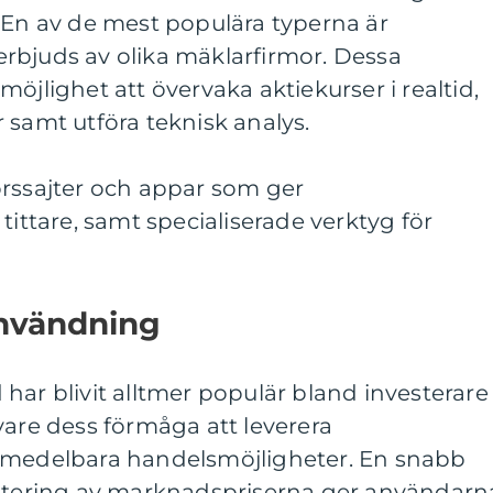
 En av de mest populära typerna är
rbjuds av olika mäklarfirmor. Dessa
öjlighet att övervaka aktiekurser i realtid,
 samt utföra teknisk analys.
örssajter och appar som ger
tittare, samt specialiserade verktyg för
användning
har blivit alltmer populär bland investerare
vare dess förmåga att leverera
omedelbara handelsmöjligheter. En snabb
datering av marknadspriserna ger användarn