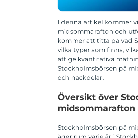
I denna artikel kommer v
midsommarafton och utfor
kommer att titta på vad
vilka typer som finns, vi
att ge kvantitativa mätni
Stockholmsbörsen på mid
och nackdelar.
Översikt över St
midsommarafton
Stockholmsbörsen på mid
äger rum varje år i Stock