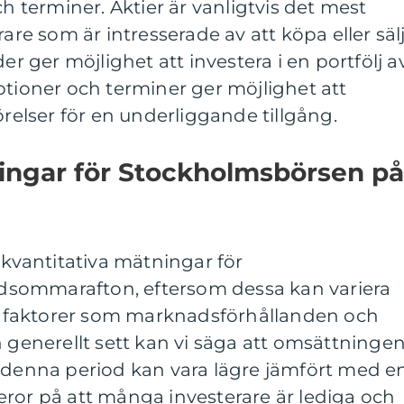
ch terminer. Aktier är vanligtvis det mest
rare som är intresserade av att köpa eller säl
er ger möjlighet att investera i en portfölj a
ptioner och terminer ger möjlighet att
örelser för en underliggande tillgång.
ningar för Stockholmsbörsen på
 kvantitativa mätningar för
sommarafton, eftersom dessa kan variera
 på faktorer som marknadsförhållanden och
n generellt sett kan vi säga att omsättninge
r denna period kan vara lägre jämfört med e
ror på att många investerare är lediga och