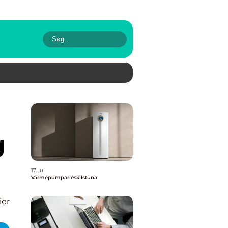
g
17. jul
Värmepumpar eskilstuna
ier