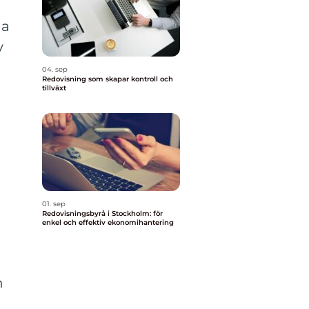
ja
v
04. sep
Redovisning som skapar kontroll och
tillväxt
01. sep
Redovisningsbyrå i Stockholm: för
enkel och effektiv ekonomihantering
n
n