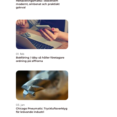
Heltäckningsmatta i stockholm
modernt, ombonat och praktiskt
golvval
01. feb
Bokföring i täby så håller företagare
ordning på siffrorna
03. jan
Chicago Pneumatic: Tryckluftsverktyg
för krävande industri