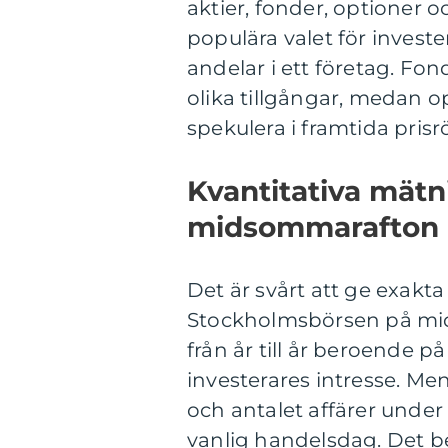
aktier, fonder, optioner o
populära valet för investe
andelar i ett företag. Fond
olika tillgångar, medan o
spekulera i framtida prisr
Kvantitativa mät
midsommarafton
Det är svårt att ge exakta
Stockholmsbörsen på mid
från år till år beroende
investerares intresse. Me
och antalet affärer unde
vanlig handelsdag. Det be