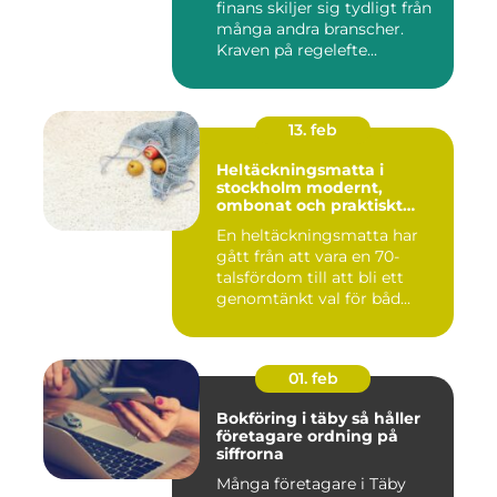
finans skiljer sig tydligt från
många andra branscher.
Kraven på regelefte...
13. feb
Heltäckningsmatta i
stockholm modernt,
ombonat och praktiskt
golvval
En heltäckningsmatta har
gått från att vara en 70-
talsfördom till att bli ett
genomtänkt val för båd...
01. feb
Bokföring i täby så håller
företagare ordning på
siffrorna
Många företagare i Täby