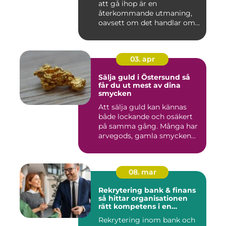
att gå ihop är en
återkommande utmaning,
oavsett om det handlar om
en idr...
03. apr
Sälja guld i Östersund så
får du ut mest av dina
smycken
Att sälja guld kan kännas
både lockande och osäkert
på samma gång. Många har
arvegods, gamla smycken...
08. mar
Rekrytering bank & finans
så hittar organisationen
rätt kompetens i en
reglerad värld
Rekrytering inom bank och