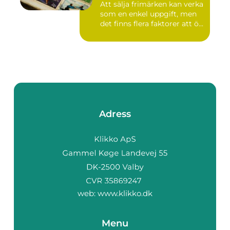
Att sälja frimärken kan verka
som en enkel uppgift, men
det finns flera faktorer att ö...
Adress
web:
www.klikko.dk
Menu