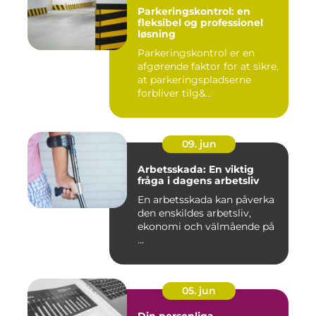
Parkeringskontrol: en
fleksibel og professionel
løsning
Parkeringskontrol er en
afgørende faktor for at sikre,
at parkeringspladserne
forbliver tilg&...
09. jun
Arbetsskada: En viktig
fråga i dagens arbetsliv
En arbetsskada kan påverka
den enskildes arbetsliv,
ekonomi och välmående på
...
05. jun