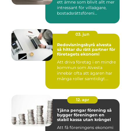
ett ämne som blivit allt mer
intressant för villaägare,
bostadsrättsföreni...
03. jun
Redovisningsbyrå alvesta
så hittar du rätt partner för
företagets ekonomi
Att driva företag i en mindre
kommun som Alvesta
innebär ofta att ägaren har
många roller samtidigt....
12. apr
Tjäna pengar förening så
bygger föreningen en
stabil kassa utan krångel
Att få föreningens ekonomi