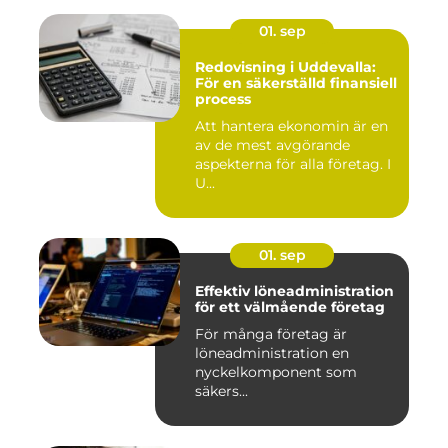
01. sep
Redovisning i Uddevalla:
För en säkerställd finansiell
process
Att hantera ekonomin är en
av de mest avgörande
aspekterna för alla företag. I
U...
01. sep
Effektiv löneadministration
för ett välmående företag
För många företag är
löneadministration en
nyckelkomponent som
säkers...