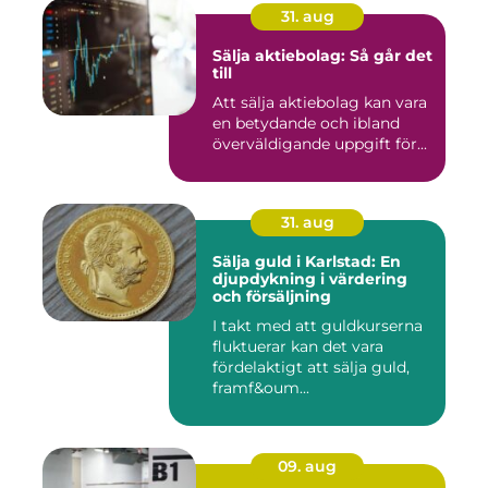
31. aug
Sälja aktiebolag: Så går det
till
Att sälja aktiebolag kan vara
en betydande och ibland
överväldigande uppgift för...
31. aug
Sälja guld i Karlstad: En
djupdykning i värdering
och försäljning
I takt med att guldkurserna
fluktuerar kan det vara
fördelaktigt att sälja guld,
framf&oum...
09. aug