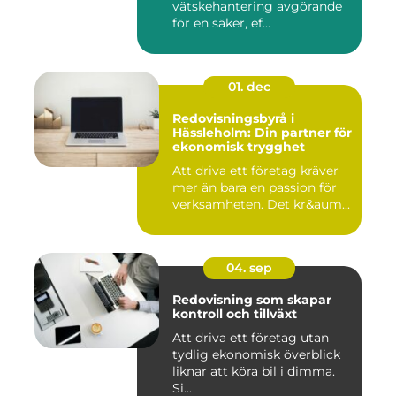
vätskehantering avgörande
för en säker, ef...
01. dec
Redovisningsbyrå i
Hässleholm: Din partner för
ekonomisk trygghet
Att driva ett företag kräver
mer än bara en passion för
verksamheten. Det kr&aum...
04. sep
Redovisning som skapar
kontroll och tillväxt
Att driva ett företag utan
tydlig ekonomisk överblick
liknar att köra bil i dimma.
Si...