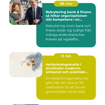
08. mar
Rekrytering bank & finans
så hittar organisationen
rätt kompetens i en
reglerad värld
Rekrytering inom bank och
finans skiljer sig tydligt från
många andra branscher.
Kraven på regelefte...
13. feb
Heltäckningsmatta i
stockholm modernt,
ombonat och praktiskt
golvval
En heltäckningsmatta har
gått från att vara en 70-
talsfördom till att bli ett
genomtänkt val för båd...