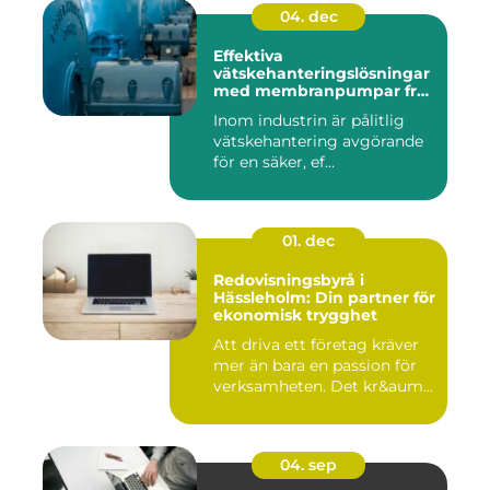
04. dec
Effektiva
vätskehanteringslösningar
med membranpumpar från
Aro
Inom industrin är pålitlig
vätskehantering avgörande
för en säker, ef...
01. dec
Redovisningsbyrå i
Hässleholm: Din partner för
ekonomisk trygghet
Att driva ett företag kräver
mer än bara en passion för
verksamheten. Det kr&aum...
04. sep