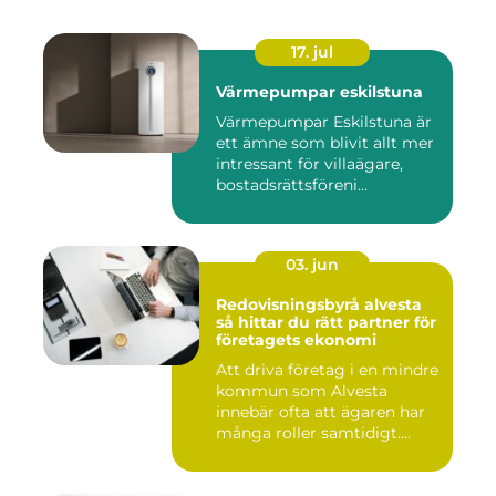
17. jul
Värmepumpar eskilstuna
Värmepumpar Eskilstuna är
ett ämne som blivit allt mer
intressant för villaägare,
bostadsrättsföreni...
03. jun
Redovisningsbyrå alvesta
så hittar du rätt partner för
företagets ekonomi
Att driva företag i en mindre
kommun som Alvesta
innebär ofta att ägaren har
många roller samtidigt....