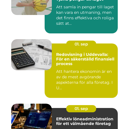
Att samla in pengar till laget
kan vara en utmaning, men
det finns effektiva och roliga
sätt at...
01. sep
Redovisning i Uddevalla:
För en säkerställd finansiell
process
Att hantera ekonomin är en
av de mest avgörande
aspekterna för alla företag. I
U...
01. sep
Effektiv löneadministration
för ett välmående företag