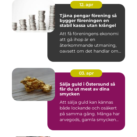
12. apr
Tjäna pengar förening så
bygger föreningen en
stabil kassa utan krångel
Att få föreningens ekonomi
att gå ihop är en
återkommande utmaning,
oavsett om det handlar om
en idr...
03. apr
Sälja guld i Östersund så
får du ut mest av dina
smycken
Att sälja guld kan kännas
både lockande och osäkert
på samma gång. Många har
arvegods, gamla smycken...