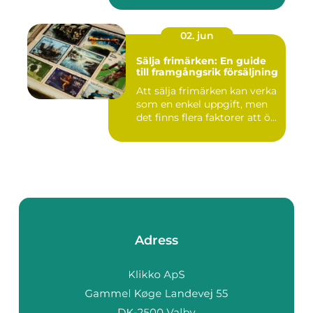
02. jun
Sälja frimärken: En guide
till framgångsrik försäljning
Att sälja frimärken kan verka
som en enkel uppgift, men
det finns flera faktorer att ö...
Adress