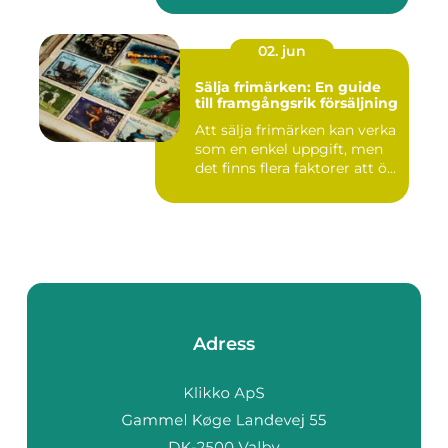
02. jun
Sälja frimärken: En guide
till framgångsrik försäljning
Att sälja frimärken kan verka
som en enkel uppgift, men
det finns flera faktorer att ö...
Adress