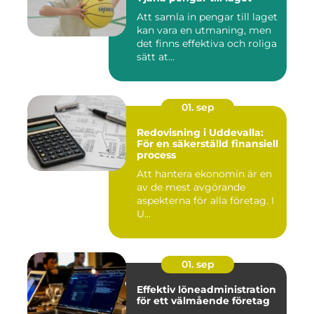
Att samla in pengar till laget
kan vara en utmaning, men
det finns effektiva och roliga
sätt at...
01. sep
Redovisning i Uddevalla:
För en säkerställd finansiell
process
Att hantera ekonomin är en
av de mest avgörande
aspekterna för alla företag. I
U...
01. sep
Effektiv löneadministration
för ett välmående företag