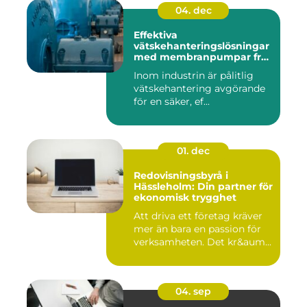
04. dec
Effektiva
vätskehanteringslösningar
med membranpumpar från
Aro
Inom industrin är pålitlig
vätskehantering avgörande
för en säker, ef...
01. dec
Redovisningsbyrå i
Hässleholm: Din partner för
ekonomisk trygghet
Att driva ett företag kräver
mer än bara en passion för
verksamheten. Det kr&aum...
04. sep