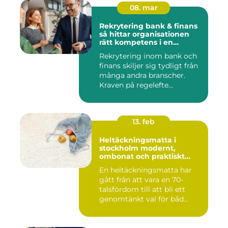
08. mar
Rekrytering bank & finans
så hittar organisationen
rätt kompetens i en
reglerad värld
Rekrytering inom bank och
finans skiljer sig tydligt från
många andra branscher.
Kraven på regelefte...
13. feb
Heltäckningsmatta i
stockholm modernt,
ombonat och praktiskt
golvval
En heltäckningsmatta har
gått från att vara en 70-
talsfördom till att bli ett
genomtänkt val för båd...