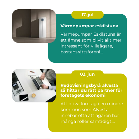
17. jul
Värmepumpar eskilstuna
Värmepumpar Eskilstuna är
ett ämne som blivit allt mer
intressant för villaägare,
bostadsrättsföreni...
03. jun
Redovisningsbyrå alvesta
så hittar du rätt partner för
företagets ekonomi
Att driva företag i en mindre
kommun som Alvesta
innebär ofta att ägaren har
många roller samtidigt....