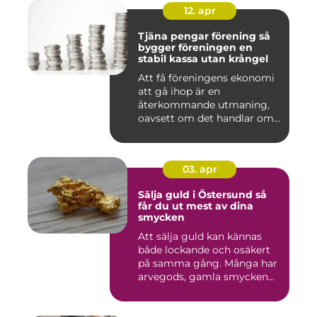
12. apr
Tjäna pengar förening så
bygger föreningen en
stabil kassa utan krångel
Att få föreningens ekonomi
att gå ihop är en
återkommande utmaning,
oavsett om det handlar om
en idr...
03. apr
Sälja guld i Östersund så
får du ut mest av dina
smycken
Att sälja guld kan kännas
både lockande och osäkert
på samma gång. Många har
arvegods, gamla smycken...