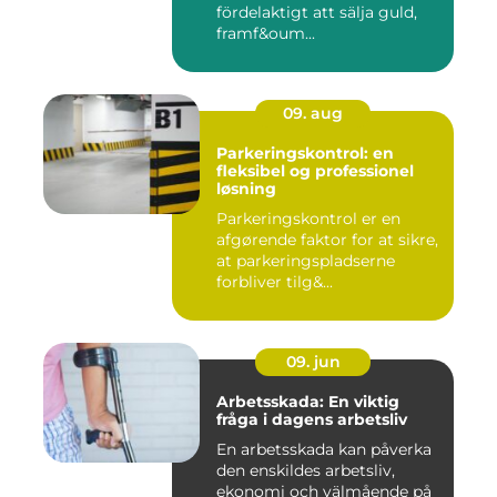
fördelaktigt att sälja guld,
framf&oum...
09. aug
Parkeringskontrol: en
fleksibel og professionel
løsning
Parkeringskontrol er en
afgørende faktor for at sikre,
at parkeringspladserne
forbliver tilg&...
09. jun
Arbetsskada: En viktig
fråga i dagens arbetsliv
En arbetsskada kan påverka
den enskildes arbetsliv,
ekonomi och välmående på