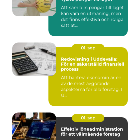
Att samla in pengar till laget
kan vara en utmaning, men
det finns effektiva och roliga
sätt at...
01. sep
Redovisning i Uddevalla:
För en säkerställd finansiell
process
Att hantera ekonomin är en
av de mest avgörande
aspekterna för alla företag. I
U...
01. sep
Effektiv löneadministration
för ett välmående företag