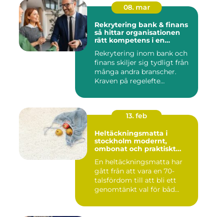
08. mar
Rekrytering bank & finans
så hittar organisationen
rätt kompetens i en
reglerad värld
Rekrytering inom bank och
finans skiljer sig tydligt från
många andra branscher.
Kraven på regelefte...
13. feb
Heltäckningsmatta i
stockholm modernt,
ombonat och praktiskt
golvval
En heltäckningsmatta har
gått från att vara en 70-
talsfördom till att bli ett
genomtänkt val för båd...