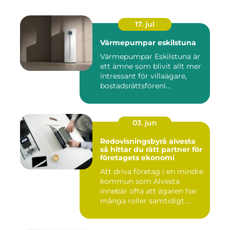
17. jul
Värmepumpar eskilstuna
Värmepumpar Eskilstuna är
ett ämne som blivit allt mer
intressant för villaägare,
bostadsrättsföreni...
03. jun
Redovisningsbyrå alvesta
så hittar du rätt partner för
företagets ekonomi
Att driva företag i en mindre
kommun som Alvesta
innebär ofta att ägaren har
många roller samtidigt....