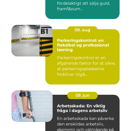
fördelaktigt att sälja guld,
framf&oum...
09. aug
Parkeringskontrol: en
fleksibel og professionel
løsning
Parkeringskontrol er en
afgørende faktor for at sikre,
at parkeringspladserne
forbliver tilg&...
09. jun
Arbetsskada: En viktig
fråga i dagens arbetsliv
En arbetsskada kan påverka
den enskildes arbetsliv,
ekonomi och välmående på