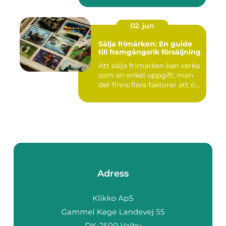
02. jun
Sälja frimärken: En guide
till framgångsrik försäljning
Att sälja frimärken kan verka
som en enkel uppgift, men
det finns flera faktorer att ö...
Adress