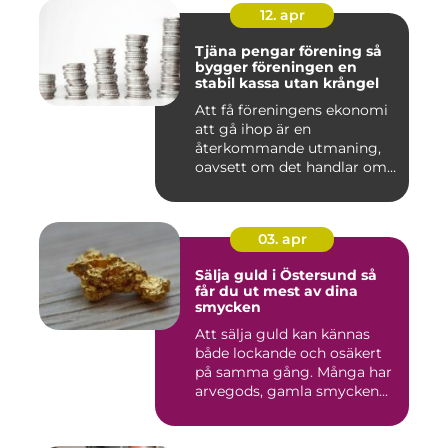
12. apr
Tjäna pengar förening så
bygger föreningen en
stabil kassa utan krångel
Att få föreningens ekonomi
att gå ihop är en
återkommande utmaning,
oavsett om det handlar om
en idr...
03. apr
Sälja guld i Östersund så
får du ut mest av dina
smycken
Att sälja guld kan kännas
både lockande och osäkert
på samma gång. Många har
arvegods, gamla smycken...