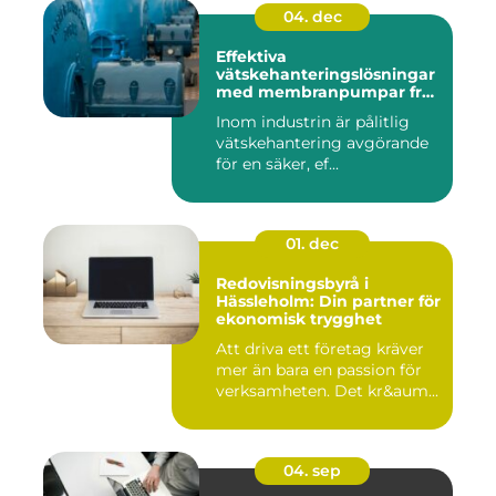
04. dec
Effektiva
vätskehanteringslösningar
med membranpumpar från
Aro
Inom industrin är pålitlig
vätskehantering avgörande
för en säker, ef...
01. dec
Redovisningsbyrå i
Hässleholm: Din partner för
ekonomisk trygghet
Att driva ett företag kräver
mer än bara en passion för
verksamheten. Det kr&aum...
04. sep