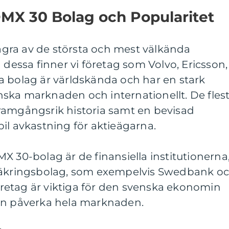
OMX 30 Bolag och Popularitet
gra av de största och mest välkända
 dessa finner vi företag som Volvo, Ericsson,
a bolag är världskända och har en stark
ska marknaden och internationellt. De fles
ramgångsrik historia samt en bevisad
il avkastning för aktieägarna.
X 30-bolag är de finansiella institutionerna
rsäkringsbolag, som exempelvis Swedbank o
etag är viktiga för den svenska ekonomin
an påverka hela marknaden.