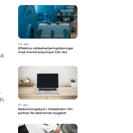
04. dec
Effektiva vätskehanteringslösningar
med membranpumpar från Aro
ta
,
ch
01. dec
Redovisningsbyrå i Hässleholm: Din
partner för ekonomisk trygghet