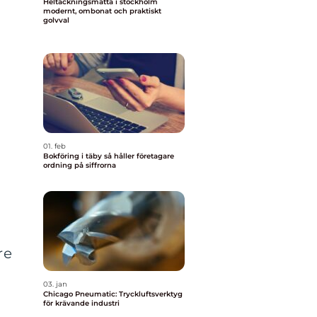
Heltäckningsmatta i stockholm
modernt, ombonat och praktiskt
golvval
01. feb
Bokföring i täby så håller företagare
ordning på siffrorna
re
03. jan
Chicago Pneumatic: Tryckluftsverktyg
för krävande industri