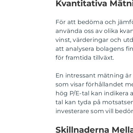
Kvantitativa Mät
För att bedöma och jämfö
använda oss av olika kvan
vinst, värderingar och ut
att analysera bolagens fi
för framtida tillväxt.
En intressant mätning är t
som visar förhållandet me
hög P/E-tal kan indikera 
tal kan tyda på motsatsen
investerare som vill bed
Skillnaderna Mel