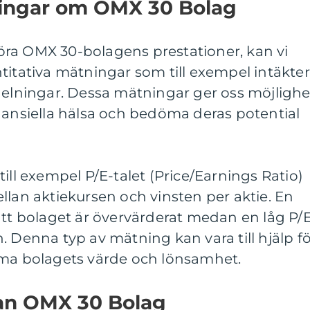
ningar om OMX 30 Bolag
ra OMX 30-bolagens prestationer, kan vi
titativa mätningar som till exempel intäkter
delningar. Dessa mätningar ger oss möjlighe
nansiella hälsa och bedöma deras potential
ill exempel P/E-talet (Price/Earnings Ratio)
llan aktiekursen och vinsten per aktie. En
att bolaget är övervärderat medan en låg P/
. Denna typ av mätning kan vara till hjälp f
öma bolagets värde och lönsamhet.
lan OMX 30 Bolag