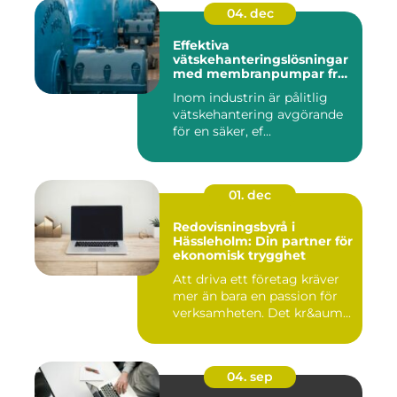
04. dec
Effektiva
vätskehanteringslösningar
med membranpumpar från
Aro
Inom industrin är pålitlig
vätskehantering avgörande
för en säker, ef...
01. dec
Redovisningsbyrå i
Hässleholm: Din partner för
ekonomisk trygghet
Att driva ett företag kräver
mer än bara en passion för
verksamheten. Det kr&aum...
04. sep