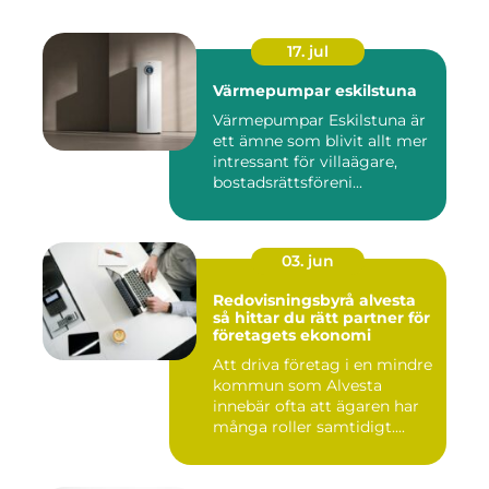
17. jul
Värmepumpar eskilstuna
Värmepumpar Eskilstuna är
ett ämne som blivit allt mer
intressant för villaägare,
bostadsrättsföreni...
03. jun
Redovisningsbyrå alvesta
så hittar du rätt partner för
företagets ekonomi
Att driva företag i en mindre
kommun som Alvesta
innebär ofta att ägaren har
många roller samtidigt....