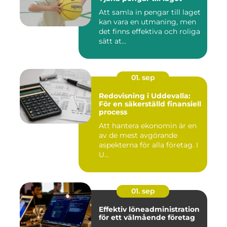
Att samla in pengar till laget
kan vara en utmaning, men
det finns effektiva och roliga
sätt at...
01. sep
Redovisning i Uddevalla:
För en säkerställd finansiell
process
Att hantera ekonomin är en
av de mest avgörande
aspekterna för alla företag. I
U...
01. sep
Effektiv löneadministration
för ett välmående företag