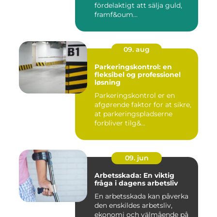
fördelaktigt att sälja guld,
framf&oum...
09. aug
Parkeringskontrol: en
fleksibel og professionel
løsning
Parkeringskontrol er en
afgørende faktor for at sikre,
at parkeringspladserne
forbliver tilg&...
09. jun
Arbetsskada: En viktig
fråga i dagens arbetsliv
En arbetsskada kan påverka
den enskildes arbetsliv,
ekonomi och välmående på