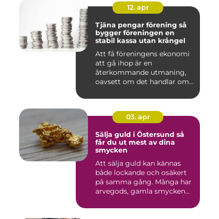
12. apr
Tjäna pengar förening så
bygger föreningen en
stabil kassa utan krångel
Att få föreningens ekonomi
att gå ihop är en
återkommande utmaning,
oavsett om det handlar om
en idr...
03. apr
Sälja guld i Östersund så
får du ut mest av dina
smycken
Att sälja guld kan kännas
både lockande och osäkert
på samma gång. Många har
arvegods, gamla smycken...