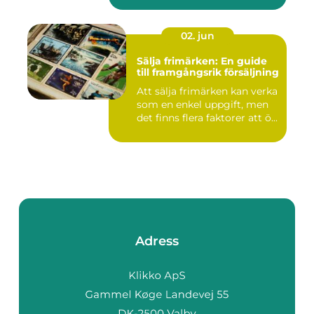
02. jun
Sälja frimärken: En guide
till framgångsrik försäljning
Att sälja frimärken kan verka
som en enkel uppgift, men
det finns flera faktorer att ö...
Adress