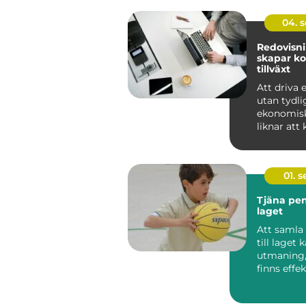
04. 
Redovisn
skapar ko
tillväxt
Att driva 
utan tydli
ekonomisk
liknar att k
dimma. Si.
01. 
Tjäna peng
laget
Att samla
till laget 
utmaning,
finns effe
roliga sätt 