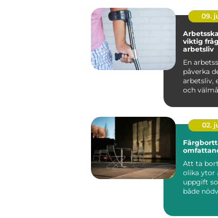
09. 
Arbetsska
viktig frå
arbetsliv
En arbets
påverka d
arbetsliv,
och välmåe
02. 
Färgbortt
omfattan
Att ta bor
olika ytor
uppgift s
både nödv