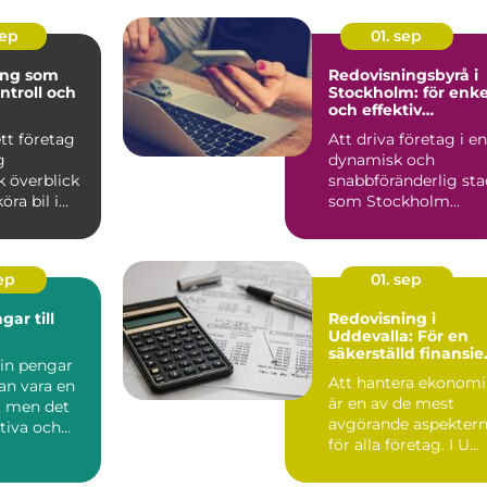
sep
01. sep
ing som
Redovisningsbyrå i
ntroll och
Stockholm: för enke
och effektiv
ekonomihantering
ett företag
Att driva företag i en
g
dynamisk och
 överblick
snabbföränderlig sta
öra bil i
som Stockholm
..
innebär ...
sep
01. sep
ar till
Redovisning i
Uddevalla: För en
säkerställd finansiel
 in pengar
process
Att hantera ekonom
kan vara en
är en av de mest
 men det
avgörande aspekter
ktiva och
för alla företag. I U...
at...