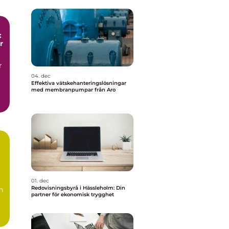
:
r
r
04. dec
Effektiva vätskehanteringslösningar
med membranpumpar från Aro
t
01. dec
Redovisningsbyrå i Hässleholm: Din
n
partner för ekonomisk trygghet