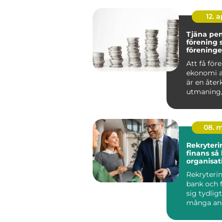
12. 
Tjäna pe
förening så bygger
föreninge
kassa uta
Att få för
ekonomi a
är en åt
utmaning,
om det ha
en idr...
08. 
Rekryteri
finans så hittar
organisat
kompeten
Rekryteri
reglerad 
bank och f
sig tydligt
många an
branscher
regelefte...