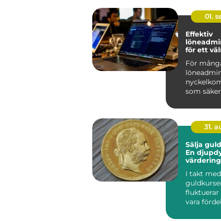
01. 
Effektiv
löneadmin
för ett v
företag
För många
löneadmin
nyckelko
som säkers
31. 
Sälja guld
En djupdy
värdering
försäljnin
I takt med
guldkurse
fluktuerar
vara förde
sälja guld,
framf&oum