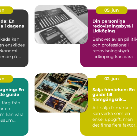
jun
05. jun
da: En
Din personliga
ga i dagens
redovisningsbyrå i
Lidköping
skada kan
Behovet av en pålitl
en enskildes
och professionell
 ekonomi
redovisningsbyrå
nde på ...
Lidköping kan vara
avg&ou...
jun
02. jun
agning: En
Sälja frimärken: En
de guide
guide till
framgångsrik
t färg från
försäljning
Att sälja frimärken
 är en
kan verka som en
om kan vara
enkel uppgift, men
&aum...
det finns flera faktor
att ö...