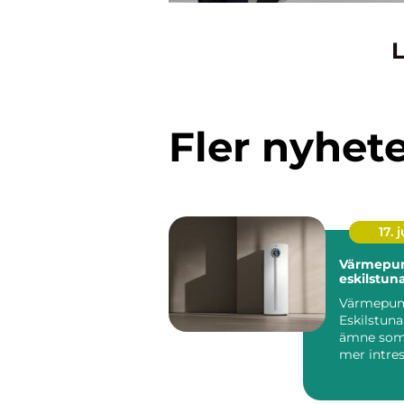
L
Fler nyhet
17. j
Värmepu
eskilstun
Värmepu
Eskilstuna
ämne som b
mer intres
villaägare,
bostadsrätt