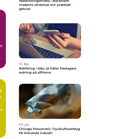
Heltäckningsmatta i stockholm
modernt, ombonat och praktiskt
golvval
de
a
01. feb
Bokföring i täby så håller företagare
ordning på siffrorna
i
ta
03. jan
Chicago Pneumatic: Tryckluftsverktyg
för krävande industri