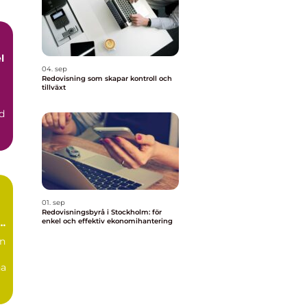
l
04. sep
Redovisning som skapar kontroll och
tillväxt
d
01. sep
Redovisningsbyrå i Stockholm: för
l
enkel och effektiv ekonomihantering
in
na