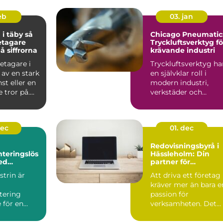
feb
03. jan
 täby så
Chicago Pneumatic
retagare
Tryckluftsverktyg fö
å siffrorna
krävande industri
etagare i
Tryckluftsverktyg ha
 av en stark
en självklar roll i
nst eller en
modern industri,
 tror på.
verkstäder och
t br...
servicearbete. D...
dec
01. dec
Redovisningsbyrå i
teringslös
Hässleholm: Din
ed
partner för
pumpar
ekonomisk trygghe
trin är
Att driva ett företag
kräver mer än bara e
tering
passion för
 för en
verksamheten. Det
kr&aum...