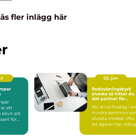
äs fler inlägg här
er
ul
03. jun
mpar
Redovisningsbyrå
a
alvesta så hittar du
rätt partner för
mpar
företagets ekonomi
Att driva företag i en
 är ett
mindre kommun so
livit allt
Alvesta innebär ofta
sant för
att ägaren har mån
roller samtidigt....
sföreni...