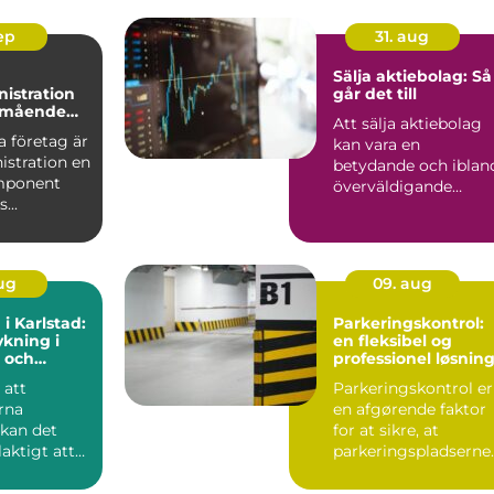
sep
31. aug
Sälja aktiebolag: Så
istration
går det till
älmående
Att sälja aktiebolag
 företag är
kan vara en
istration en
betydande och iblan
mponent
överväldigande
...
uppgift för...
aug
09. aug
 i Karlstad:
Parkeringskontrol:
kning i
en fleksibel og
 och
professionel løsnin
g
 att
Parkeringskontrol er
rna
en afgørende faktor
 kan det
for at sikre, at
laktigt att
parkeringspladserne
forbliver tilg&...
...