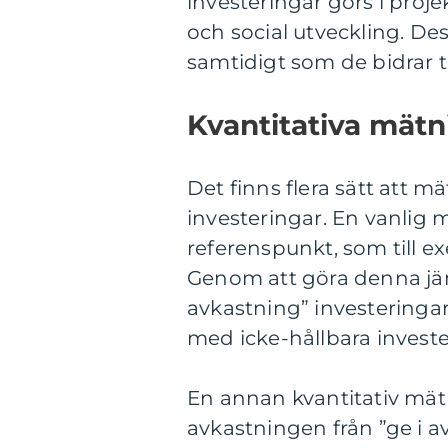
investeringar görs i proj
och social utveckling. De
samtidigt som de bidrar ti
Kvantitativa mätn
Det finns flera sätt att m
investeringar. En vanlig
referenspunkt, som till ex
Genom att göra denna jäm
avkastning” investeringar
med icke-hållbara investe
En annan kvantitativ mätni
avkastningen från ”ge i a