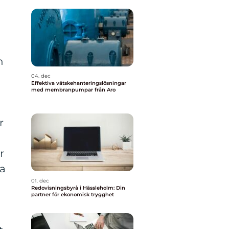
n
04. dec
Effektiva vätskehanteringslösningar
med membranpumpar från Aro
r
r
ra
01. dec
Redovisningsbyrå i Hässleholm: Din
partner för ekonomisk trygghet