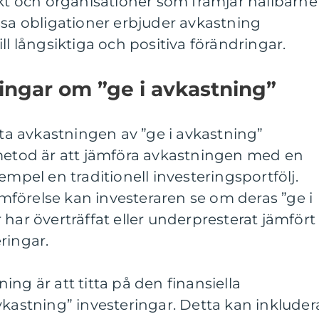
ekt och organisationer som främjar hållbarhe
ssa obligationer erbjuder avkastning
ll långsiktiga och positiva förändringar.
ingar om ”ge i avkastning”
äta avkastningen av ”ge i avkastning”
 metod är att jämföra avkastningen med en
empel en traditionell investeringsportfölj.
förelse kan investeraren se om deras ”ge i
 har överträffat eller underpresterat jämfört
ringar.
ng är att titta på den finansiella
vkastning” investeringar. Detta kan inkluder