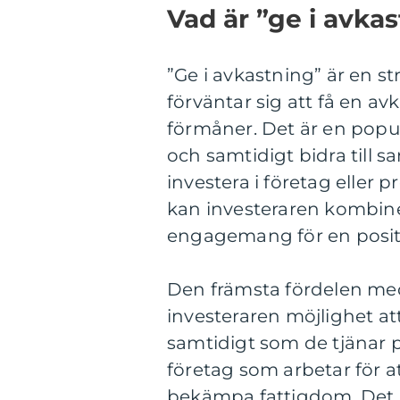
Vad är ”ge i avka
”Ge i avkastning” är en st
förväntar sig att få en av
förmåner. Det är en popul
och samtidigt bidra till s
investera i företag eller 
kan investeraren kombinera
engagemang för en positi
Den främsta fördelen med 
investeraren möjlighet att
samtidigt som de tjänar p
företag som arbetar för at
bekämpa fattigdom. Det k