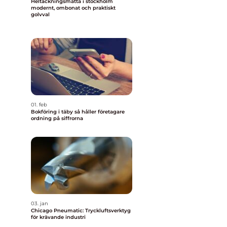
Heltäckningsmatta i stockholm
modernt, ombonat och praktiskt
golvval
01. feb
Bokföring i täby så håller företagare
ordning på siffrorna
03. jan
Chicago Pneumatic: Tryckluftsverktyg
för krävande industri