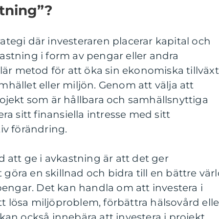
stning”?
rategi där investeraren placerar kapital och
kastning i form av pengar eller andra
är metod för att öka sin ekonomiska tillväxt
amhället eller miljön. Genom att välja att
projekt som är hållbara och samhällsnyttiga
 sitt finansiella intresse med sitt
v förändring.
att ge i avkastning är att det ger
 göra en skillnad och bidra till en bättre vär
engar. Det kan handla om att investera i
t lösa miljöproblem, förbättra hälsovård elle
an också innebära att investera i projekt