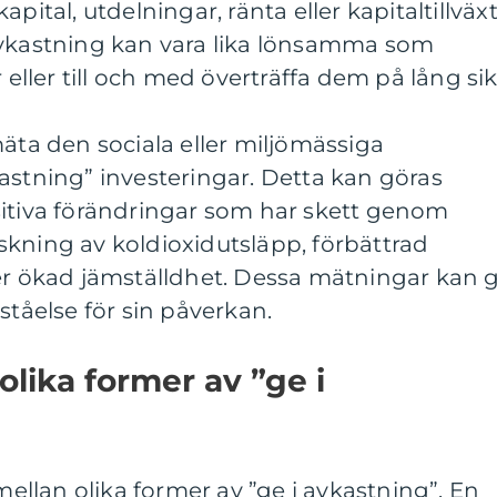
pital, utdelningar, ränta eller kapitaltillväxt
avkastning kan vara lika lönsamma som
 eller till och med överträffa dem på lång sik
mäta den sociala eller miljömässiga
astning” investeringar. Detta kan göras
sitiva förändringar som har skett genom
skning av koldioxidutsläpp, förbättrad
ler ökad jämställdhet. Dessa mätningar kan 
ståelse för sin påverkan.
olika former av ”ge i
 mellan olika former av ”ge i avkastning”. En