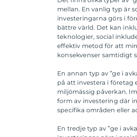
Det finns olika typer av ”
mellan. En vanlig typ är s
investeringarna görs i för
bättre värld. Det kan ink
teknologier, social inklud
effektiv metod för att m
konsekvenser samtidigt s
En annan typ av ”ge i avk
på att investera i företag 
miljömässig påverkan. Imp
form av investering där i
specifika områden eller a
En tredje typ av ”ge i avk