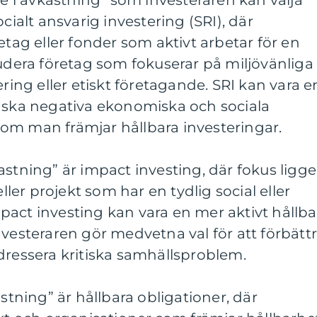
ge i avkastning” som investeraren kan välja
ocialt ansvarig investering (SRI), där
etag eller fonder som aktivt arbetar för en
ludera företag som fokuserar på miljövänliga
ering eller etiskt företagande. SRI kan vara e
inska negativa ekonomiska och sociala
om man främjar hållbara investeringar.
astning” är impact investing, där fokus ligge
eller projekt som har en tydlig social eller
act investing kan vara en mer aktivt hållba
nvesteraren gör medvetna val för att förbätt
dressera kritiska samhällsproblem.
astning” är hållbara obligationer, där