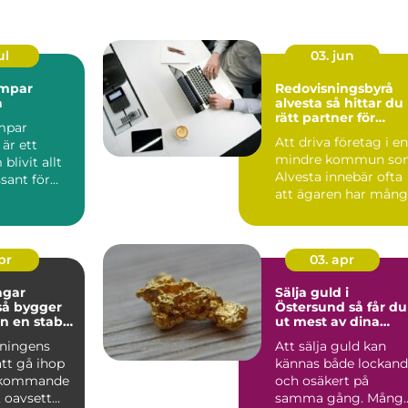
ul
03. jun
mpar
Redovisningsbyrå
a
alvesta så hittar du
rätt partner för
mpar
företagets ekonomi
Att driva företag i en
 är ett
mindre kommun so
livit allt
Alvesta innebär ofta
sant för
att ägaren har mån
roller samtidigt....
sföreni...
apr
03. apr
ngar
Sälja guld i
Östersund så får du
n en stabil
ut mest av dina
n krångel
smycken
eningens
Att sälja guld kan
tt gå ihop
kännas både lockan
erkommande
och osäkert på
 oavsett
samma gång. Mång