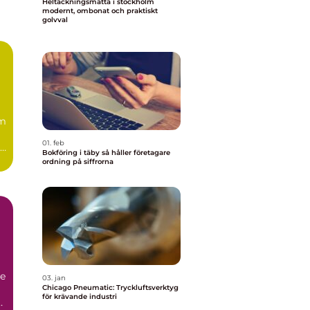
Heltäckningsmatta i stockholm
modernt, ombonat och praktiskt
golvval
m
01. feb
ga
Bokföring i täby så håller företagare
ordning på siffrorna
de
03. jan
Chicago Pneumatic: Tryckluftsverktyg
för krävande industri
a