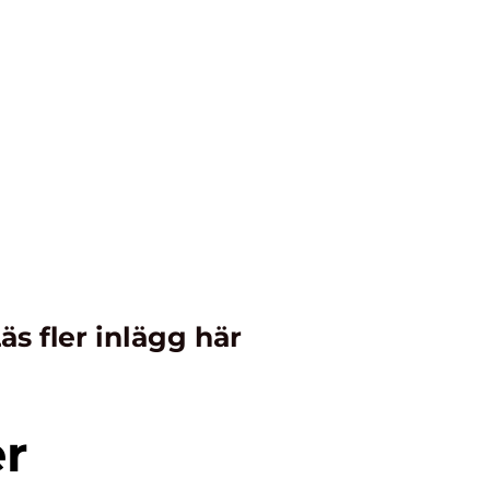
äs fler inlägg här
er