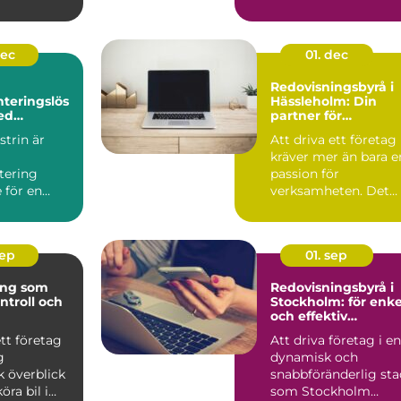
t br...
servicearbete. D...
dec
01. dec
Redovisningsbyrå i
teringslös
Hässleholm: Din
ed
partner för
pumpar
ekonomisk trygghe
trin är
Att driva ett företag
kräver mer än bara e
tering
passion för
 för en
verksamheten. Det
kr&aum...
sep
01. sep
ing som
Redovisningsbyrå i
ntroll och
Stockholm: för enke
och effektiv
ekonomihantering
ett företag
Att driva företag i en
g
dynamisk och
 överblick
snabbföränderlig sta
öra bil i
som Stockholm