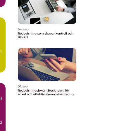
04. sep
Redovisning som skapar kontroll och
tillväxt
t
n
01. sep
Redovisningsbyrå i Stockholm: för
enkel och effektiv ekonomihantering
l
d