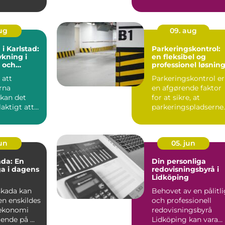
aug
09. aug
 i Karlstad:
Parkeringskontrol:
kning i
en fleksibel og
 och
professionel løsnin
g
 att
Parkeringskontrol er
rna
en afgørende faktor
 kan det
for at sikre, at
laktigt att
parkeringspladserne
forbliver tilg&...
...
jun
05. jun
da: En
Din personliga
ga i dagens
redovisningsbyrå i
Lidköping
skada kan
Behovet av en pålitl
en enskildes
och professionell
 ekonomi
redovisningsbyrå
nde på ...
Lidköping kan vara