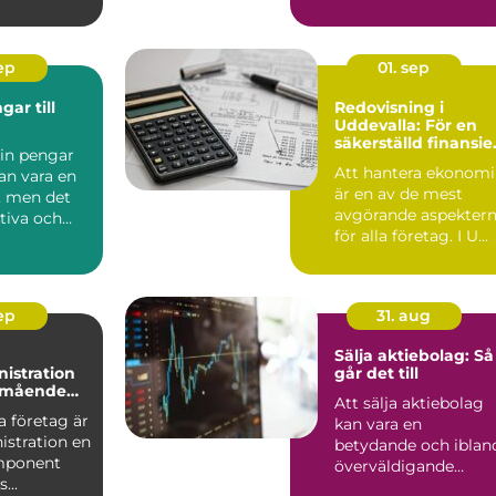
..
innebär ...
sep
01. sep
ar till
Redovisning i
Uddevalla: För en
säkerställd finansiel
 in pengar
process
Att hantera ekonom
kan vara en
är en av de mest
 men det
avgörande aspekter
ktiva och
för alla företag. I U...
at...
sep
31. aug
Sälja aktiebolag: Så
istration
går det till
älmående
Att sälja aktiebolag
 företag är
kan vara en
istration en
betydande och iblan
mponent
överväldigande
...
uppgift för...