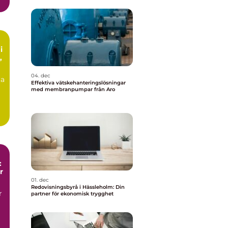
i
04. dec
ta
Effektiva vätskehanteringslösningar
med membranpumpar från Aro
:
r
01. dec
Redovisningsbyrå i Hässleholm: Din
r
partner för ekonomisk trygghet