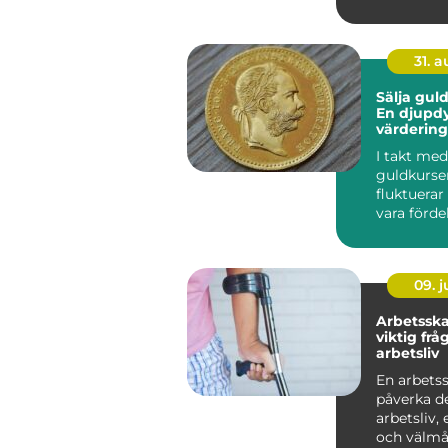
31. 
Sälja guld
En djupdy
värdering
försäljnin
I takt med
guldkurse
fluktuerar
vara förde
sälja guld,
framf&oum
09. 
Arbetsska
viktig frå
arbetsliv
En arbets
påverka d
arbetsliv,
och välmåe