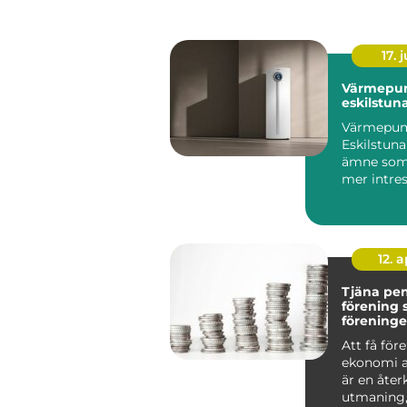
17. j
Värmepu
eskilstun
Värmepu
Eskilstuna
ämne som b
mer intres
villaägare,
bostadsrätt
12. 
Tjäna pe
förening så bygger
föreninge
kassa uta
Att få för
ekonomi a
är en åt
utmaning,