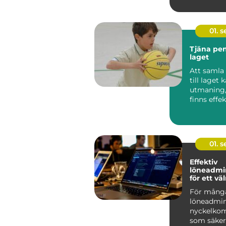
dimma. Si.
01. 
Tjäna peng
laget
Att samla
till laget 
utmaning,
finns effe
roliga sätt 
01. 
Effektiv
löneadmin
för ett v
företag
För många
löneadmin
nyckelko
som säkers