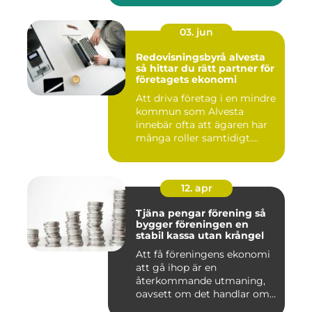
03. jun
Redovisningsbyrå alvesta
så hittar du rätt partner för
företagets ekonomi
Att driva företag i en mindre
kommun som Alvesta
innebär ofta att ägaren har
många roller samtidigt....
12. apr
Tjäna pengar förening så
bygger föreningen en
stabil kassa utan krångel
Att få föreningens ekonomi
att gå ihop är en
återkommande utmaning,
oavsett om det handlar om
en idr...