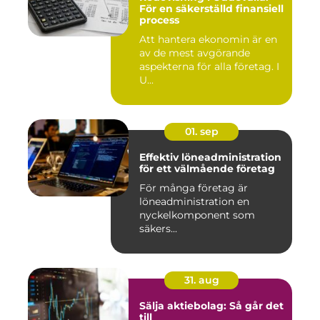
För en säkerställd finansiell
process
Att hantera ekonomin är en
av de mest avgörande
aspekterna för alla företag. I
U...
01. sep
Effektiv löneadministration
för ett välmående företag
För många företag är
löneadministration en
nyckelkomponent som
säkers...
31. aug
Sälja aktiebolag: Så går det
till