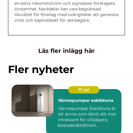
en extra inkomstström och signalerar företagets
lönsamhet. Nackdelar kan vara begränsad
likviditet för företag med svårigheter att generera
vinst och kapitalskatt för aktieägare.
Läs fler inlägg här
Fler nyheter
17. jul
Värmepumpar eskilstuna
Värmepumpar Eskilstuna är
ett ämne som blivit allt mer
intressant för villaägare,
bostadsrättsföreni...