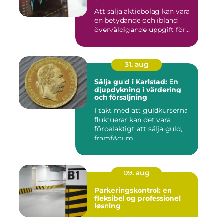
Att sälja aktiebolag kan vara
en betydande och ibland
överväldigande uppgift för...
31. aug
Sälja guld i Karlstad: En
djupdykning i värdering
och försäljning
I takt med att guldkurserna
fluktuerar kan det vara
fördelaktigt att sälja guld,
framf&oum...
09. aug
Parkeringskontrol: en
fleksibel og professionel
løsning