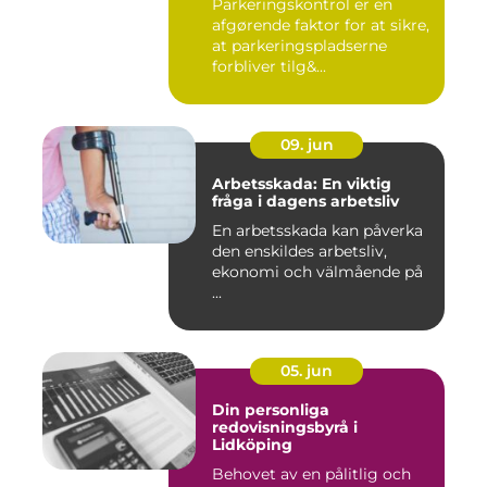
Parkeringskontrol er en
afgørende faktor for at sikre,
at parkeringspladserne
forbliver tilg&...
09. jun
Arbetsskada: En viktig
fråga i dagens arbetsliv
En arbetsskada kan påverka
den enskildes arbetsliv,
ekonomi och välmående på
...
05. jun
Din personliga
redovisningsbyrå i
Lidköping
Behovet av en pålitlig och