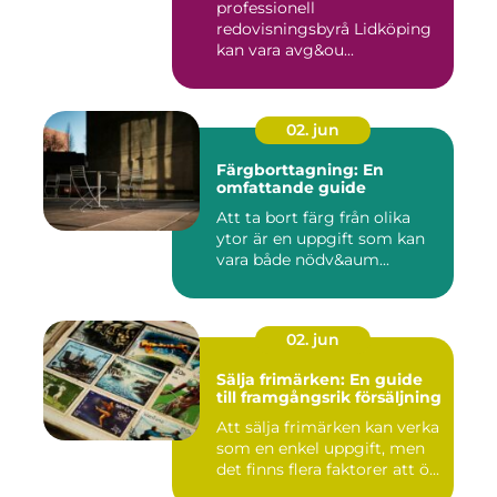
professionell
redovisningsbyrå Lidköping
kan vara avg&ou...
02. jun
Färgborttagning: En
omfattande guide
Att ta bort färg från olika
ytor är en uppgift som kan
vara både nödv&aum...
02. jun
Sälja frimärken: En guide
till framgångsrik försäljning
Att sälja frimärken kan verka
som en enkel uppgift, men
det finns flera faktorer att ö...