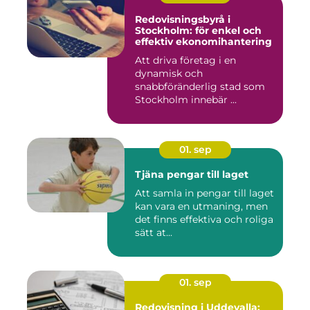
Redovisningsbyrå i
Stockholm: för enkel och
effektiv ekonomihantering
Att driva företag i en
dynamisk och
snabbföränderlig stad som
Stockholm innebär ...
01. sep
Tjäna pengar till laget
Att samla in pengar till laget
kan vara en utmaning, men
det finns effektiva och roliga
sätt at...
01. sep
Redovisning i Uddevalla: