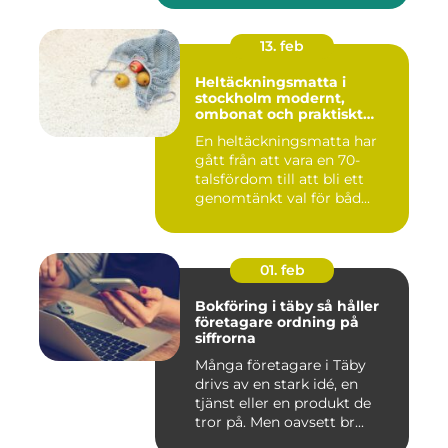
13. feb
Heltäckningsmatta i
stockholm modernt,
ombonat och praktiskt
golvval
En heltäckningsmatta har
gått från att vara en 70-
talsfördom till att bli ett
genomtänkt val för båd...
01. feb
Bokföring i täby så håller
företagare ordning på
siffrorna
Många företagare i Täby
drivs av en stark idé, en
tjänst eller en produkt de
tror på. Men oavsett br...