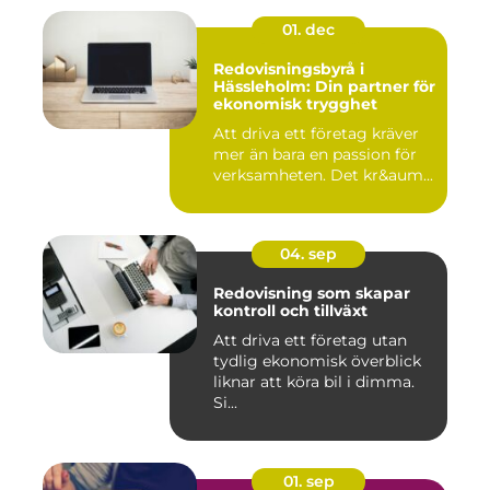
01. dec
Redovisningsbyrå i
Hässleholm: Din partner för
ekonomisk trygghet
Att driva ett företag kräver
mer än bara en passion för
verksamheten. Det kr&aum...
04. sep
Redovisning som skapar
kontroll och tillväxt
Att driva ett företag utan
tydlig ekonomisk överblick
liknar att köra bil i dimma.
Si...
01. sep