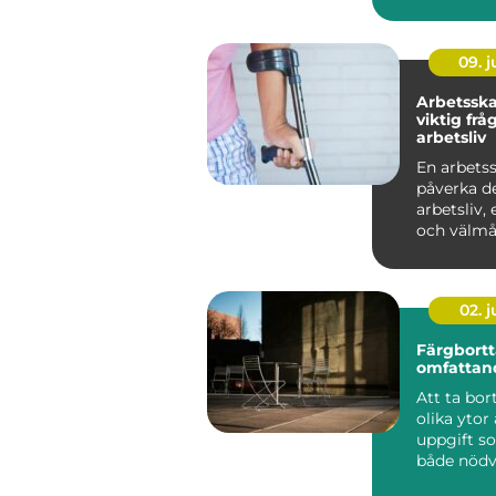
sälja guld,
framf&oum
09. 
Arbetsska
viktig frå
arbetsliv
En arbets
påverka d
arbetsliv,
och välmåe
02. 
Färgbortt
omfattan
Att ta bor
olika ytor
uppgift s
både nödv