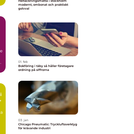
Heltäckningsmatta i stockholm
modernt, ombonat och praktiskt
golvval
de
a
01. feb
Bokföring i täby så håller företagare
ordning på siffrorna
i
ta
03. jan
Chicago Pneumatic: Tryckluftsverktyg
för krävande industri