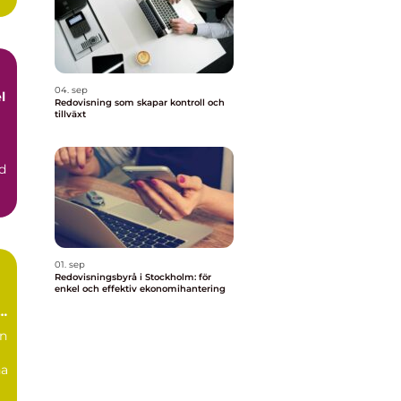
04. sep
l
Redovisning som skapar kontroll och
tillväxt
d
01. sep
Redovisningsbyrå i Stockholm: för
enkel och effektiv ekonomihantering
l
in
na