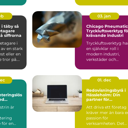
. Kraven på
genomtänkt val för
båd...
feb
03. jan
 täby så
Chicago Pneumatic
retagare
Tryckluftsverktyg fö
å siffrorna
krävande industri
etagare i
Tryckluftsverktyg ha
 av en stark
en självklar roll i
nst eller en
modern industri,
 tror på.
verkstäder och
t br...
servicearbete. D...
dec
01. dec
Redovisningsbyrå i
teringslös
Hässleholm: Din
ed
partner för
pumpar
ekonomisk trygghe
trin är
Att driva ett företag
kräver mer än bara e
tering
passion för
 för en
verksamheten. Det