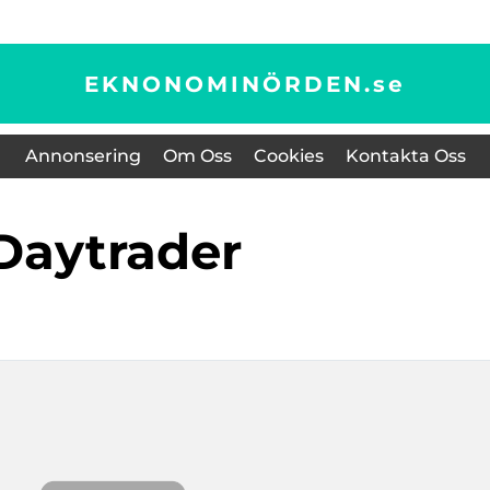
EKNONOMINÖRDEN.
se
Annonsering
Om Oss
Cookies
Kontakta Oss
daytrader