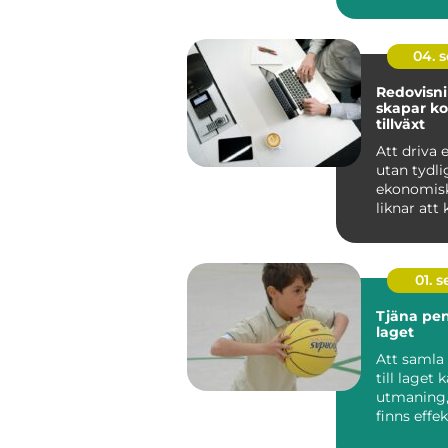
säker, ef...
04. 
Redovisn
skapar ko
tillväxt
Att driva 
utan tydli
ekonomisk
liknar att k
dimma. Si.
01. 
Tjäna peng
laget
Att samla
till laget 
utmaning,
finns effe
roliga sätt 