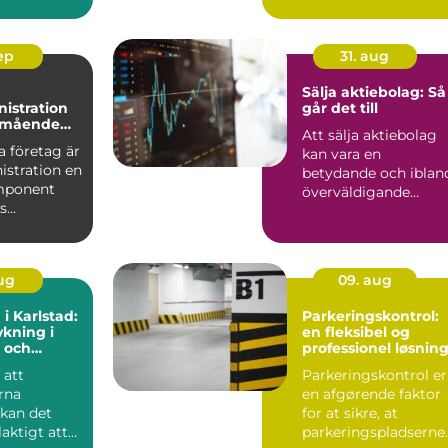
sep
31. aug
Sälja aktiebolag: Så
istration
går det till
älmående
Att sälja aktiebolag
 företag är
kan vara en
istration en
betydande och iblan
mponent
överväldigande
...
uppgift för...
aug
09. aug
 i Karlstad:
Parkeringskontrol:
kning i
en fleksibel og
 och
professionel løsnin
g
 att
Parkeringskontrol er
rna
en afgørende faktor
 kan det
for at sikre, at
laktigt att
parkeringspladserne