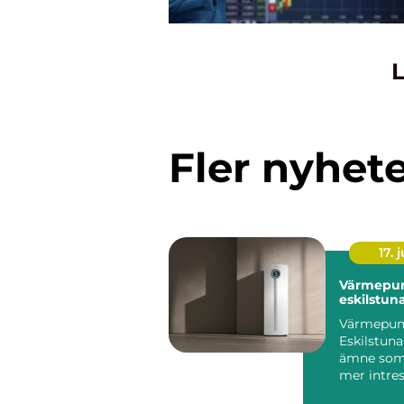
L
Fler nyhet
17. j
Värmepu
eskilstun
Värmepu
Eskilstuna
ämne som b
mer intres
villaägare,