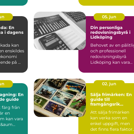
forbliver tilg&...
...
jun
05. jun
da: En
Din personliga
ga i dagens
redovisningsbyrå i
Lidköping
skada kan
Behovet av en pålitl
en enskildes
och professionell
 ekonomi
redovisningsbyrå
nde på ...
Lidköping kan vara
avg&ou...
jun
02. jun
agning: En
Sälja frimärken: En
de guide
guide till
framgångsrik
t färg från
försäljning
Att sälja frimärken
 är en
kan verka som en
om kan vara
enkel uppgift, men
&aum...
det finns flera faktor