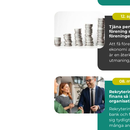
bostadsrätt
12. 
Tjäna pe
förening så bygger
föreninge
kassa uta
Att få för
ekonomi a
är en åt
utmaning,
om det ha
en idr...
08. 
Rekryteri
finans så hittar
organisat
kompeten
Rekryteri
reglerad 
bank och f
sig tydligt
många an