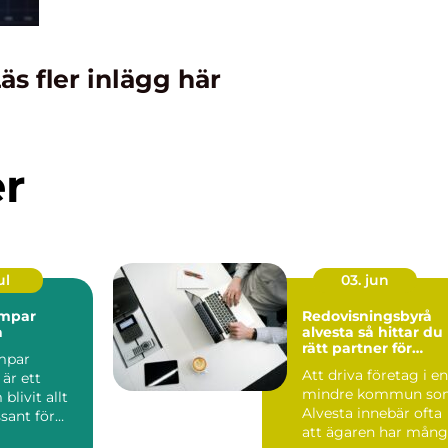
äs fler inlägg här
er
ul
03. jun
mpar
Redovisningsbyrå
a
alvesta så hittar du
rätt partner för
mpar
företagets ekonomi
Att driva företag i en
 är ett
mindre kommun so
livit allt
Alvesta innebär ofta
sant för
att ägaren har mån