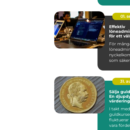
01. 
Effektiv
löneadmin
för ett v
företag
För många
löneadmin
nyckelko
som säkers
31. 
Sälja guld
En djupdy
värdering
försäljnin
I takt med
guldkurse
fluktuerar
vara förde