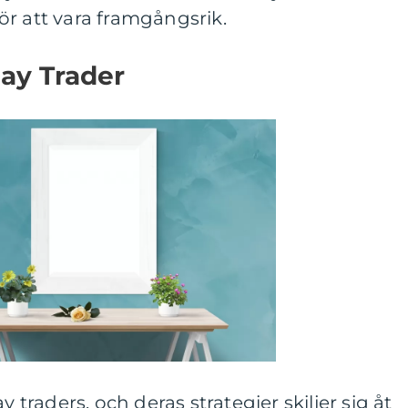
r att vara framgångsrik.
ay Trader
y traders, och deras strategier skiljer sig åt