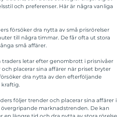
stil och preferenser. Här är några vanliga
ders försöker dra nytta av små prisrörelser
ter till några timmar. De får ofta ut stora
ånga små affärer.
 traders letar efter genombrott i prisnivåer
 och placerar sina affärer när priset bryter
örsöker dra nytta av den efterföljande
kraftig.
ders följer trender och placerar sina affärer i
 övergripande marknadstrenden. De kan
r en längre tid och dra nytta av stora rörelser