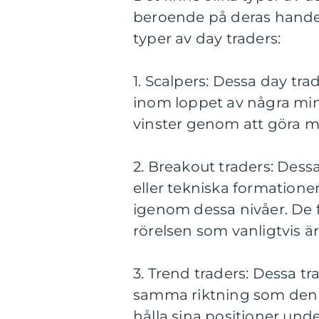
beroende på deras handels
typer av day traders:
1. Scalpers: Dessa day tra
inom loppet av några minu
vinster genom att göra m
2. Breakout traders: Dessa
eller tekniska formationer
igenom dessa nivåer. De f
rörelsen som vanligtvis är 
3. Trend traders: Dessa tra
samma riktning som den
hålla sina positioner unde