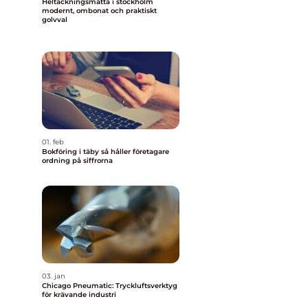
Heltäckningsmatta i stockholm
modernt, ombonat och praktiskt
golvval
01. feb
Bokföring i täby så håller företagare
ordning på siffrorna
03. jan
Chicago Pneumatic: Tryckluftsverktyg
för krävande industri