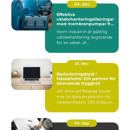
04. dec
Effektiva
vätskehanteringslösningar
med membranpumpar från
Aro
Inom industrin är pålitlig
vätskehantering avgörande
för en säker, ef...
01. dec
Redovisningsbyrå i
Hässleholm: Din partner för
ekonomisk trygghet
Att driva ett företag kräver
mer än bara en passion för
verksamheten. Det kr&aum...
04. sep