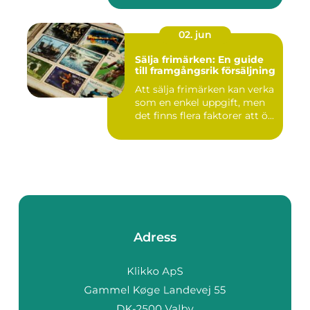
02. jun
Sälja frimärken: En guide
till framgångsrik försäljning
Att sälja frimärken kan verka
som en enkel uppgift, men
det finns flera faktorer att ö...
Adress