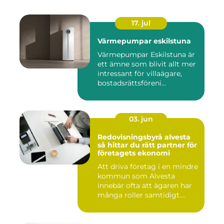
17. jul
Värmepumpar eskilstuna
Värmepumpar Eskilstuna är
ett ämne som blivit allt mer
intressant för villaägare,
bostadsrättsföreni...
03. jun
Redovisningsbyrå alvesta
så hittar du rätt partner för
företagets ekonomi
Att driva företag i en mindre
kommun som Alvesta
innebär ofta att ägaren har
många roller samtidigt....