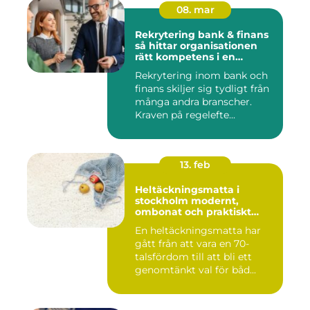
08. mar
Rekrytering bank & finans
så hittar organisationen
rätt kompetens i en
reglerad värld
Rekrytering inom bank och
finans skiljer sig tydligt från
många andra branscher.
Kraven på regelefte...
13. feb
Heltäckningsmatta i
stockholm modernt,
ombonat och praktiskt
golvval
En heltäckningsmatta har
gått från att vara en 70-
talsfördom till att bli ett
genomtänkt val för båd...