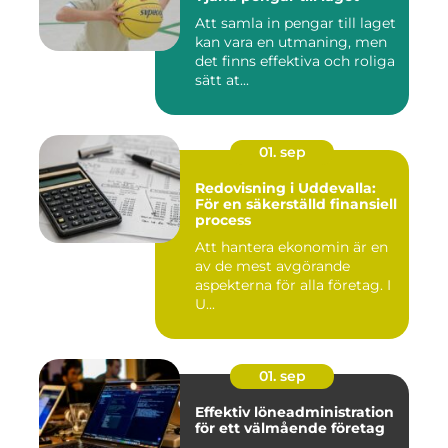
Att samla in pengar till laget
kan vara en utmaning, men
det finns effektiva och roliga
sätt at...
01. sep
Redovisning i Uddevalla:
För en säkerställd finansiell
process
Att hantera ekonomin är en
av de mest avgörande
aspekterna för alla företag. I
U...
01. sep
Effektiv löneadministration
för ett välmående företag