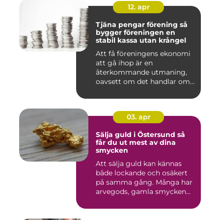
12. apr
Tjäna pengar förening så
bygger föreningen en
stabil kassa utan krångel
Att få föreningens ekonomi
att gå ihop är en
återkommande utmaning,
oavsett om det handlar om
en idr...
03. apr
Sälja guld i Östersund så
får du ut mest av dina
smycken
Att sälja guld kan kännas
både lockande och osäkert
på samma gång. Många har
arvegods, gamla smycken...