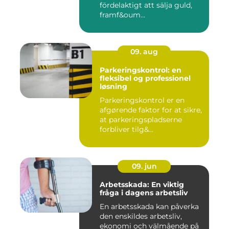
fördelaktigt att sälja guld,
framf&oum...
09. aug
Parkeringskontrol: en
fleksibel og professionel
løsning
Parkeringskontrol er en
afgørende faktor for at sikre,
at parkeringspladserne
forbliver tilg&...
09. jun
Arbetsskada: En viktig
fråga i dagens arbetsliv
En arbetsskada kan påverka
den enskildes arbetsliv,
ekonomi och välmående på