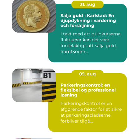
31. aug
Sälja guld i Karlstad: En
djupdykning i värdering
och försäljning
I takt med att guldkurserna
fluktuerar kan det vara
fördelaktigt att sälja guld,
framf&oum...
09. aug
Parkeringskontrol: en
fleksibel og professionel
løsning
Parkeringskontrol er en
afgørende faktor for at sikre,
at parkeringspladserne
forbliver tilg&...