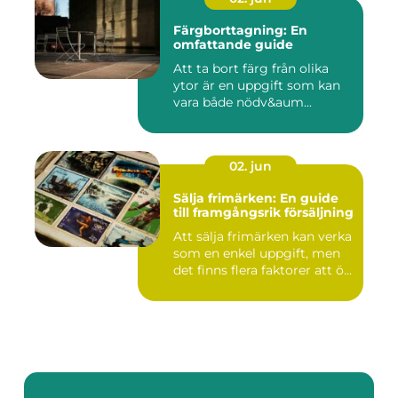
Färgborttagning: En
omfattande guide
Att ta bort färg från olika
ytor är en uppgift som kan
vara både nödv&aum...
02. jun
Sälja frimärken: En guide
till framgångsrik försäljning
Att sälja frimärken kan verka
som en enkel uppgift, men
det finns flera faktorer att ö...