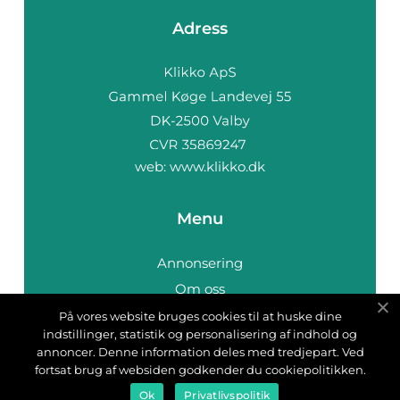
Adress
web:
www.klikko.dk
Menu
Annonsering
Om oss
Cookies
På vores website bruges cookies til at huske dine
indstillinger, statistik og personalisering af indhold og
Kontakta oss
annoncer. Denne information deles med tredjepart. Ved
Sitemap
fortsat brug af websiden godkender du cookiepolitikken.
Ok
Privatlivspolitik