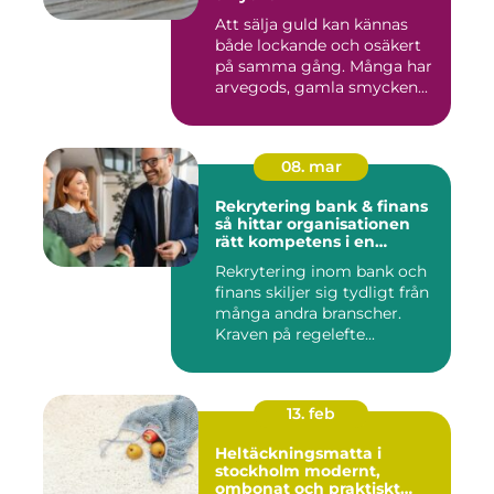
Att sälja guld kan kännas
både lockande och osäkert
på samma gång. Många har
arvegods, gamla smycken...
08. mar
Rekrytering bank & finans
så hittar organisationen
rätt kompetens i en
reglerad värld
Rekrytering inom bank och
finans skiljer sig tydligt från
många andra branscher.
Kraven på regelefte...
13. feb
Heltäckningsmatta i
stockholm modernt,
ombonat och praktiskt