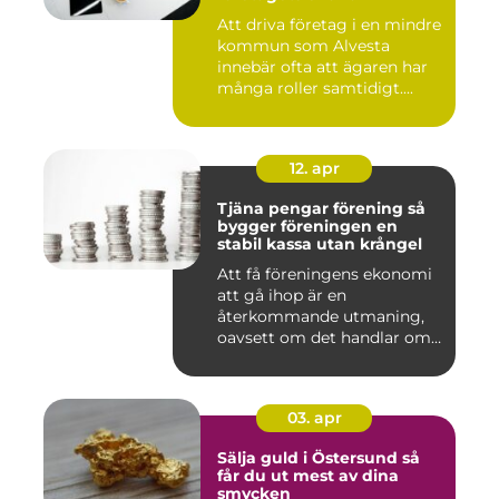
Att driva företag i en mindre
kommun som Alvesta
innebär ofta att ägaren har
många roller samtidigt....
12. apr
Tjäna pengar förening så
bygger föreningen en
stabil kassa utan krångel
Att få föreningens ekonomi
att gå ihop är en
återkommande utmaning,
oavsett om det handlar om
en idr...
03. apr
Sälja guld i Östersund så
får du ut mest av dina
smycken