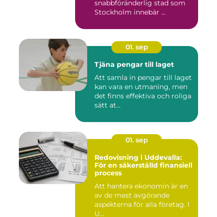
snabbföränderlig stad som
Stockholm innebär ...
01. sep
Tjäna pengar till laget
Att samla in pengar till laget
kan vara en utmaning, men
det finns effektiva och roliga
sätt at...
01. sep
Redovisning i Uddevalla:
För en säkerställd finansiell
process
Att hantera ekonomin är en
av de mest avgörande
aspekterna för alla företag. I
U...