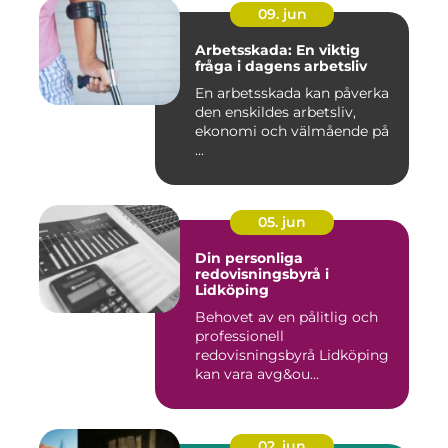
09. jun
Arbetsskada: En viktig
fråga i dagens arbetsliv
En arbetsskada kan påverka
den enskildes arbetsliv,
ekonomi och välmående på
...
05. jun
Din personliga
redovisningsbyrå i
Lidköping
Behovet av en pålitlig och
professionell
redovisningsbyrå Lidköping
kan vara avg&ou...
02. jun