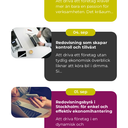
Att driva ett företag kräver
mer än bara en passion för
verksamheten. Det kr&aum...
04. sep
Redovisning som skapar
kontroll och tillväxt
Att driva ett företag utan
tydlig ekonomisk överblick
liknar att köra bil i dimma.
Si...
01. sep
Redovisningsbyrå i
Stockholm: för enkel och
effektiv ekonomihantering
Att driva företag i en
dynamisk och