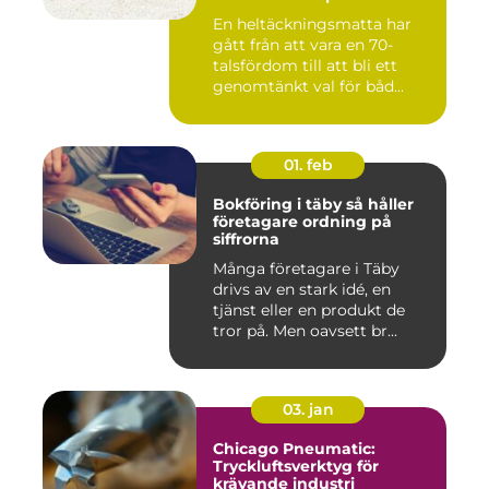
golvval
En heltäckningsmatta har
gått från att vara en 70-
talsfördom till att bli ett
genomtänkt val för båd...
01. feb
Bokföring i täby så håller
företagare ordning på
siffrorna
Många företagare i Täby
drivs av en stark idé, en
tjänst eller en produkt de
tror på. Men oavsett br...
03. jan
Chicago Pneumatic:
Tryckluftsverktyg för
krävande industri