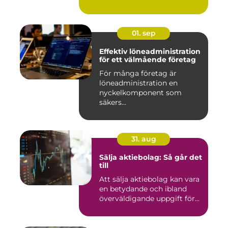
01. sep
Effektiv löneadministration
för ett välmående företag
För många företag är
löneadministration en
nyckelkomponent som
säkers...
31. aug
Sälja aktiebolag: Så går det
till
Att sälja aktiebolag kan vara
en betydande och ibland
överväldigande uppgift för...