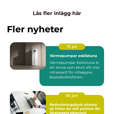
Läs fler inlägg här
Fler nyheter
17. jul
Värmepumpar eskilstuna
Värmepumpar Eskilstuna är
ett ämne som blivit allt mer
intressant för villaägare,
bostadsrättsföreni...
03. jun
Redovisningsbyrå alvesta
så hittar du rätt partner för
företagets ekonomi