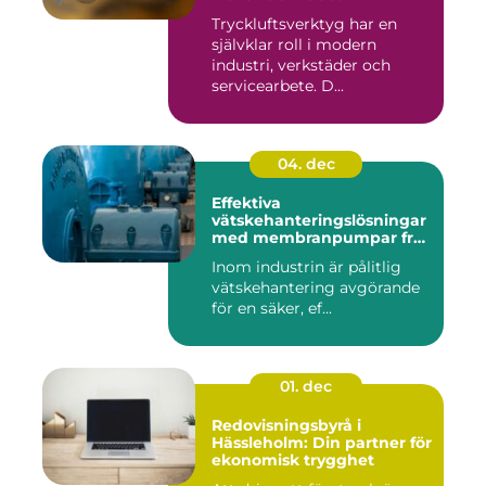
Tryckluftsverktyg har en
självklar roll i modern
industri, verkstäder och
servicearbete. D...
04. dec
Effektiva
vätskehanteringslösningar
med membranpumpar från
Aro
Inom industrin är pålitlig
vätskehantering avgörande
för en säker, ef...
01. dec
Redovisningsbyrå i
Hässleholm: Din partner för
ekonomisk trygghet