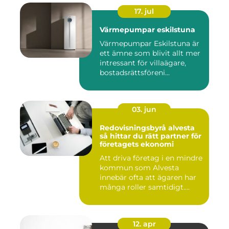
17. jul
Värmepumpar eskilstuna
Värmepumpar Eskilstuna är
ett ämne som blivit allt mer
intressant för villaägare,
bostadsrättsföreni...
03. jun
Redovisningsbyrå alvesta
så hittar du rätt partner för
företagets ekonomi
Att driva företag i en mindre
kommun som Alvesta
innebär ofta att ägaren har
många roller samtidigt....
12. apr