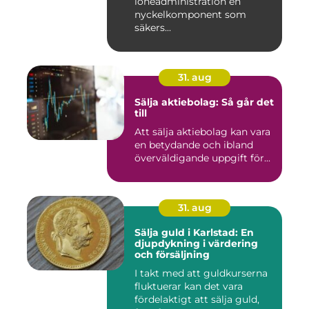
löneadministration en
nyckelkomponent som
säkers...
31. aug
Sälja aktiebolag: Så går det
till
Att sälja aktiebolag kan vara
en betydande och ibland
överväldigande uppgift för...
31. aug
Sälja guld i Karlstad: En
djupdykning i värdering
och försäljning
I takt med att guldkurserna
fluktuerar kan det vara
fördelaktigt att sälja guld,