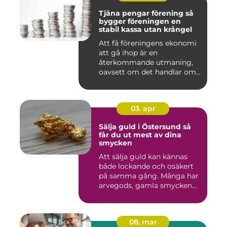
Tjäna pengar förening så
bygger föreningen en
stabil kassa utan krångel
Att få föreningens ekonomi
att gå ihop är en
återkommande utmaning,
oavsett om det handlar om
en idr...
03. apr
Sälja guld i Östersund så
får du ut mest av dina
smycken
Att sälja guld kan kännas
både lockande och osäkert
på samma gång. Många har
arvegods, gamla smycken...
08. mar