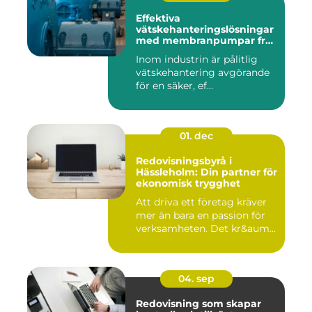
Effektiva
vätskehanteringslösningar
med membranpumpar från
Aro
Inom industrin är pålitlig
vätskehantering avgörande
för en säker, ef...
01. dec
Redovisningsbyrå i
Hässleholm: Din partner för
ekonomisk trygghet
Att driva ett företag kräver
mer än bara en passion för
verksamheten. Det kr&aum...
04. sep
Redovisning som skapar