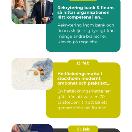
Rekrytering bank & finans
så hittar organisationen
rätt kompetens i en
reglerad värld
Rekrytering inom bank och
finans skiljer sig tydligt från
många andra branscher.
Kraven på regelefte...
13. feb
Heltäckningsmatta i
stockholm modernt,
ombonat och praktiskt
golvval
En heltäckningsmatta har
gått från att vara en 70-
talsfördom till att bli ett
genomtänkt val för båd...
01. feb