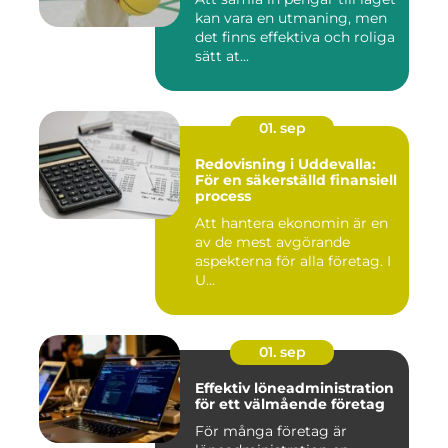
kan vara en utmaning, men
det finns effektiva och roliga
sätt at...
01. sep
Redovisning i Uddevalla:
För en säkerställd finansiell
process
Att hantera ekonomin är en
av de mest avgörande
aspekterna för alla företag. I
U...
01. sep
Effektiv löneadministration
för ett välmående företag
För många företag är