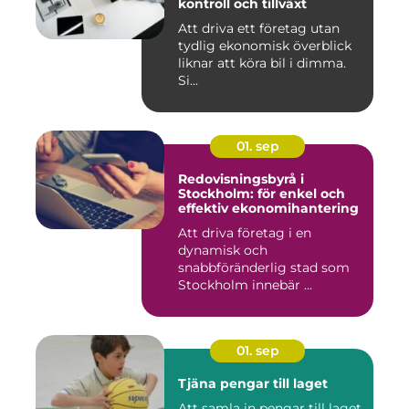
kontroll och tillväxt
Att driva ett företag utan
tydlig ekonomisk överblick
liknar att köra bil i dimma.
Si...
01. sep
Redovisningsbyrå i
Stockholm: för enkel och
effektiv ekonomihantering
Att driva företag i en
dynamisk och
snabbföränderlig stad som
Stockholm innebär ...
01. sep
Tjäna pengar till laget
Att samla in pengar till laget