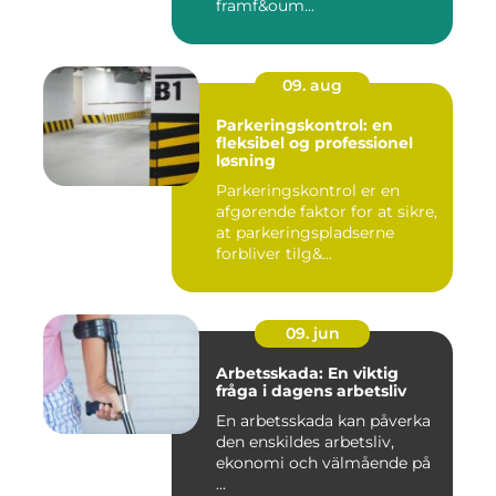
framf&oum...
09. aug
Parkeringskontrol: en
fleksibel og professionel
løsning
Parkeringskontrol er en
afgørende faktor for at sikre,
at parkeringspladserne
forbliver tilg&...
09. jun
Arbetsskada: En viktig
fråga i dagens arbetsliv
En arbetsskada kan påverka
den enskildes arbetsliv,
ekonomi och välmående på
...