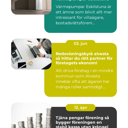
Värmepumpar Eskilstuna är
ett ämne som blivit allt mer
intressant för villaägare,
bostadsrättsföreni...
03. jun
Redovisningsbyrå alvesta
så hittar du rätt partner för
företagets ekonomi
Att driva företag i en mindre
kommun som Alvesta
innebär ofta att ägaren har
många roller samtidigt....
12. apr
Tjäna pengar förening så
bygger föreningen en
stabil kassa utan krångel