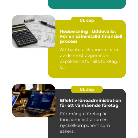
01. sep
Redovisning i Uddevalla:
För en säkerställd finansiell
process
Att hantera ekonomin är en
av de mest avgörande
aspekterna för alla företag. I
U...
01. sep
Effektiv löneadministration
för ett välmående företag
För många företag är
löneadministration en
nyckelkomponent som
säkers...