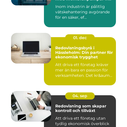
Aro
Inom industrin är pålitlig
vätskehantering avgörande
för en säker, ef...
01. dec
Redovisningsbyrå i
Hässleholm: Din partner för
ekonomisk trygghet
Att driva ett företag kräver
mer än bara en passion för
verksamheten. Det kr&aum...
04. sep
Redovisning som skapar
kontroll och tillväxt
Att driva ett företag utan
tydlig ekonomisk överblick