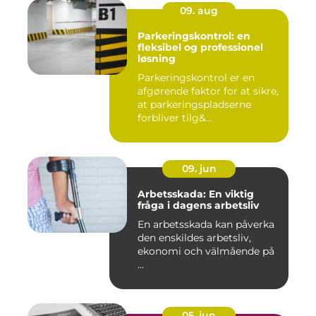
09. aug
Parkeringskontrol: en
fleksibel og professionel
løsning
Parkeringskontrol er en
afgørende faktor for at sikre,
at parkeringspladserne
forbliver tilg&...
09. jun
Arbetsskada: En viktig
fråga i dagens arbetsliv
En arbetsskada kan påverka
den enskildes arbetsliv,
ekonomi och välmående på
...
05. jun