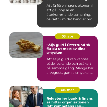
Att få föreningens ekonomi
att gå ihop är en
återkommande utmaning,
oavsett om det handlar om
en idr...
03. apr
Sälja guld i Östersund så
får du ut mest av dina
smycken
Att sälja guld kan kännas
både lockande och osäkert
på samma gång. Många har
arvegods, gamla smycken...
08. mar
Rekrytering bank & finans
så hittar organisationen
rätt kompetens i en