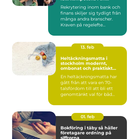
reglerad värld
Rekrytering inom bank och
finans skiljer sig tydligt från
många andra branscher.
Kraven på regelefte...
13. feb
Heltäckningsmatta i
stockholm modernt,
ombonat och praktiskt
golvval
En heltäckningsmatta har
gått från att vara en 70-
talsfördom till att bli ett
genomtänkt val för båd...
01. feb
Bokföring i täby så håller
företagare ordning på
siffrorna