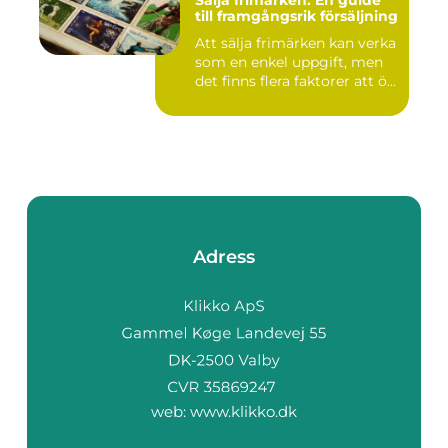
Sälja frimärken: En guide
till framgångsrik försäljning
Att sälja frimärken kan verka
som en enkel uppgift, men
det finns flera faktorer att ö...
Adress
web:
www.klikko.dk