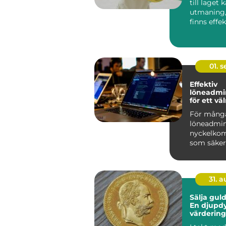
till laget 
utmaning,
finns effe
roliga sätt 
01. 
Effektiv
löneadmin
för ett v
företag
För många
löneadmin
nyckelko
som säkers
31. 
Sälja guld
En djupdy
värdering
försäljnin