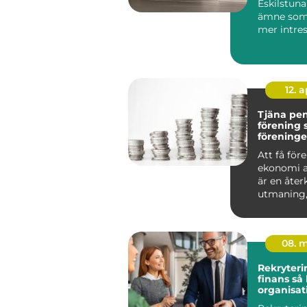
Eskilstuna
ämne som b
mer intres
villaägare,
bostadsrätt
12. 
Tjäna pe
förening så bygger
föreninge
kassa uta
Att få för
ekonomi a
är en åt
utmaning,
om det ha
en idr...
08. 
Rekryteri
finans så hittar
organisat
kompeten