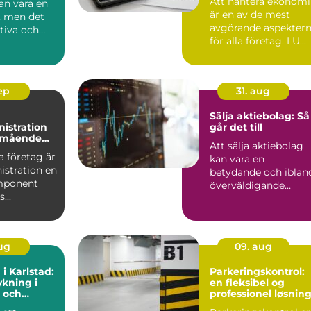
Att hantera ekonom
kan vara en
är en av de mest
 men det
avgörande aspekter
ktiva och
för alla företag. I U...
at...
sep
31. aug
Sälja aktiebolag: Så
istration
går det till
älmående
Att sälja aktiebolag
 företag är
kan vara en
istration en
betydande och iblan
mponent
överväldigande
...
uppgift för...
aug
09. aug
 i Karlstad:
Parkeringskontrol:
kning i
en fleksibel og
 och
professionel løsnin
g