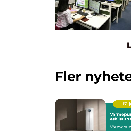
L
Fler nyhet
17. j
Värmepu
eskilstun
Värmepu