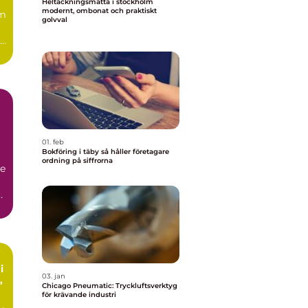
Heltäckningsmatta i stockholm
modernt, ombonat och praktiskt
m
golvval
ga
01. feb
Bokföring i täby så håller företagare
ordning på siffrorna
de
a
i
03. jan
Chicago Pneumatic: Tryckluftsverktyg
för krävande industri