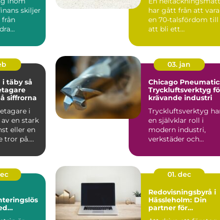
ng inom
En heltäckningsmat
värld
inans skiljer
har gått från att vara
 från
en 70-talsfördom till
dra
att bli ett
. Kraven på
genomtänkt val för
båd...
feb
03. jan
 täby så
Chicago Pneumatic
retagare
Tryckluftsverktyg fö
å siffrorna
krävande industri
etagare i
Tryckluftsverktyg ha
 av en stark
en självklar roll i
nst eller en
modern industri,
 tror på.
verkstäder och
t br...
servicearbete. D...
dec
01. dec
Redovisningsbyrå i
teringslös
Hässleholm: Din
ed
partner för
pumpar
ekonomisk trygghe