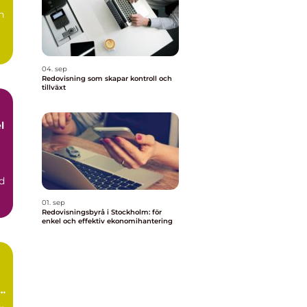
n
04. sep
Redovisning som skapar kontroll och
tillväxt
l
d
01. sep
Redovisningsbyrå i Stockholm: för
enkel och effektiv ekonomihantering
l