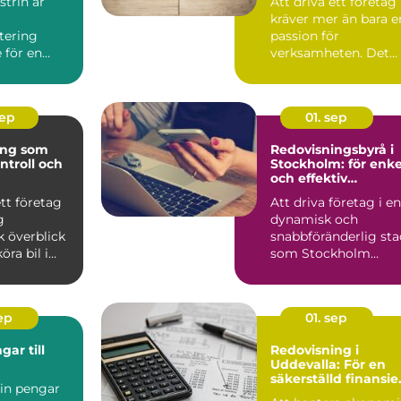
trin är
Att driva ett företag
kräver mer än bara e
tering
passion för
 för en
verksamheten. Det
kr&aum...
sep
01. sep
ing som
Redovisningsbyrå i
ntroll och
Stockholm: för enke
och effektiv
ekonomihantering
ett företag
Att driva företag i en
g
dynamisk och
 överblick
snabbföränderlig sta
öra bil i
som Stockholm
..
innebär ...
sep
01. sep
ar till
Redovisning i
Uddevalla: För en
säkerställd finansiel
 in pengar
process