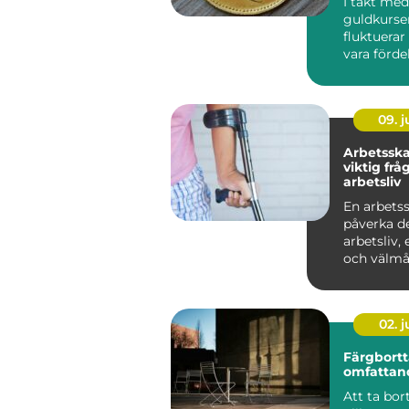
I takt med
guldkurse
fluktuerar
vara förde
sälja guld,
framf&oum
09. 
Arbetsska
viktig frå
arbetsliv
En arbets
påverka d
arbetsliv,
och välmåe
02. 
Färgbortt
omfattan
Att ta bor