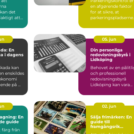
 att
Parkeringskontrol er
rna
en afgørende faktor
 kan det
for at sikre, at
laktigt att
parkeringspladserne
forbliver tilg&...
...
jun
05. jun
da: En
Din personliga
ga i dagens
redovisningsbyrå i
Lidköping
skada kan
Behovet av en pålitl
en enskildes
och professionell
 ekonomi
redovisningsbyrå
nde på ...
Lidköping kan vara
avg&ou...
jun
02. jun
agning: En
Sälja frimärken: En
de guide
guide till
framgångsrik
t färg från
försäljning