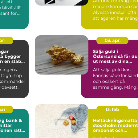
Att driva företag i en
 är ett
mindre kommun so
livit allt
Alvesta innebär ofta
sant för
att ägaren har mån
roller samtidigt....
sföreni...
apr
03. apr
ngar
Sälja guld i
Östersund så får du
n en stabil
ut mest av dina
n krångel
smycken
eningens
Att sälja guld kan
tt gå ihop
kännas både lockan
erkommande
och osäkert på
 oavsett
samma gång. Mång
ndlar om
har arvegods, gamla
smycken...
mar
13. feb
ng bank &
Heltäckningsmatta 
stockholm modernt,
ionen rätt
ombonat och
s i en
praktiskt golvval