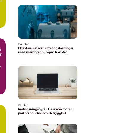
ta
04. dec
Effektiva vätskehanteringslösningar
:
med membranpumpar från Aro
r
r
01. dec
Redovisningsbyrå i Hässleholm: Din
partner för ekonomisk trygghet
t