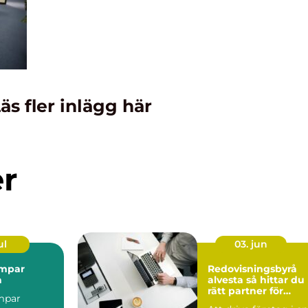
äs fler inlägg här
er
ul
03. jun
mpar
Redovisningsbyrå
a
alvesta så hittar du
rätt partner för
mpar
företagets ekonomi