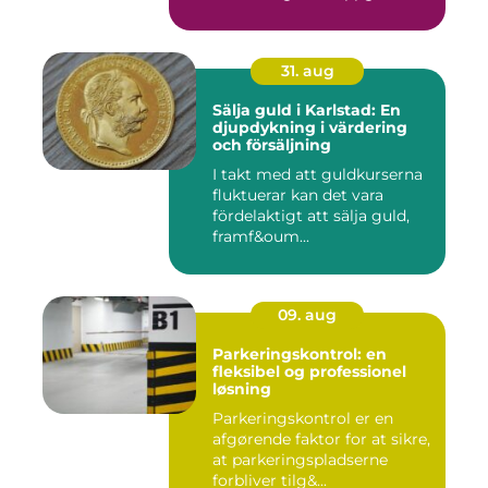
31. aug
Sälja guld i Karlstad: En
djupdykning i värdering
och försäljning
I takt med att guldkurserna
fluktuerar kan det vara
fördelaktigt att sälja guld,
framf&oum...
09. aug
Parkeringskontrol: en
fleksibel og professionel
løsning
Parkeringskontrol er en
afgørende faktor for at sikre,
at parkeringspladserne
forbliver tilg&...