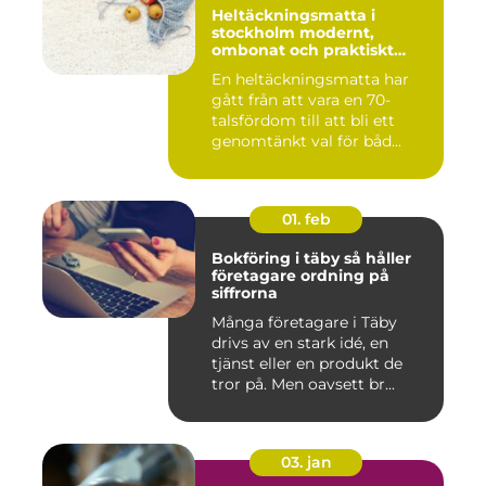
Heltäckningsmatta i
stockholm modernt,
ombonat och praktiskt
golvval
En heltäckningsmatta har
gått från att vara en 70-
talsfördom till att bli ett
genomtänkt val för båd...
01. feb
Bokföring i täby så håller
företagare ordning på
siffrorna
Många företagare i Täby
drivs av en stark idé, en
tjänst eller en produkt de
tror på. Men oavsett br...
03. jan