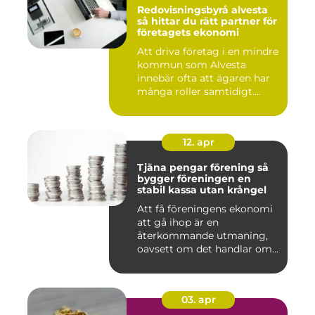
Redovisningsbyrå alvesta
så hittar du rätt partner för
företagets ekonomi
Att driva företag i en mindre
kommun som Alvesta
innebär ofta att ägaren har
många roller samtidigt....
12. apr
Tjäna pengar förening så
bygger föreningen en
stabil kassa utan krångel
Att få föreningens ekonomi
att gå ihop är en
återkommande utmaning,
oavsett om det handlar om
en idr...
03. apr