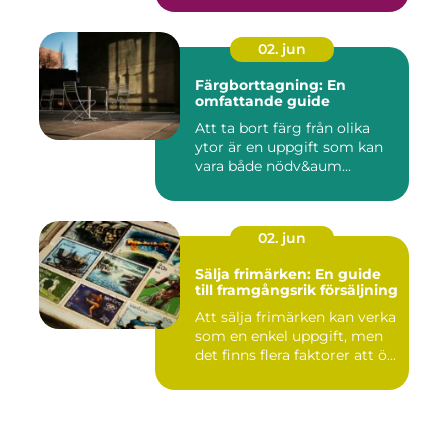
02. jun
Färgborttagning: En
omfattande guide
Att ta bort färg från olika
ytor är en uppgift som kan
vara både nödv&aum...
02. jun
Sälja frimärken: En guide
till framgångsrik försäljning
Att sälja frimärken kan verka
som en enkel uppgift, men
det finns flera faktorer att ö...