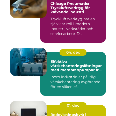
Chicago Pneumatic:
Tryckluftsverktyg för
krävande industri
Tryckluftsverktyg har en
självklar roll i modern
industri, verkstäder och
servicearbete. D...
04. dec
Effektiva
vätskehanteringslösningar
med membranpumpar från
Aro
Inom industrin är pålitlig
vätskehantering avgörande
för en säker, ef...
01. dec
Redovisningsbyrå i