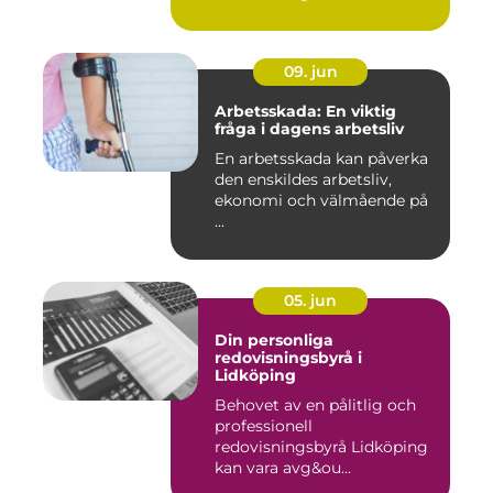
09. jun
Arbetsskada: En viktig
fråga i dagens arbetsliv
En arbetsskada kan påverka
den enskildes arbetsliv,
ekonomi och välmående på
...
05. jun
Din personliga
redovisningsbyrå i
Lidköping
Behovet av en pålitlig och
professionell
redovisningsbyrå Lidköping
kan vara avg&ou...