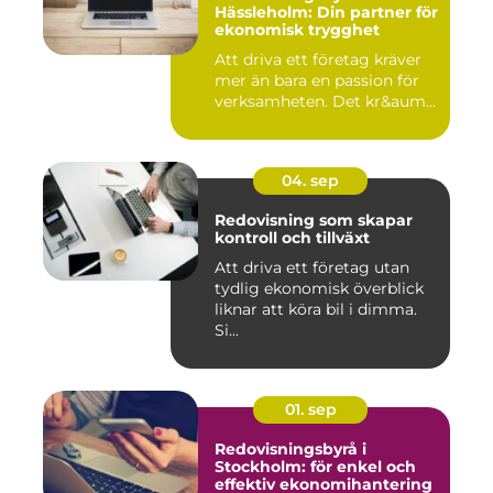
Hässleholm: Din partner för
ekonomisk trygghet
Att driva ett företag kräver
mer än bara en passion för
verksamheten. Det kr&aum...
04. sep
Redovisning som skapar
kontroll och tillväxt
Att driva ett företag utan
tydlig ekonomisk överblick
liknar att köra bil i dimma.
Si...
01. sep
Redovisningsbyrå i
Stockholm: för enkel och
effektiv ekonomihantering