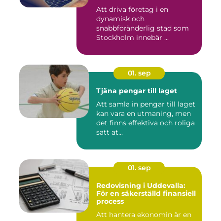
Att driva företag i en
dynamisk och
snabbföränderlig stad som
Stockholm innebär ...
01. sep
Tjäna pengar till laget
Att samla in pengar till laget
kan vara en utmaning, men
det finns effektiva och roliga
sätt at...
01. sep
Redovisning i Uddevalla:
För en säkerställd finansiell
process
Att hantera ekonomin är en