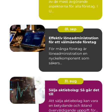
av de mest avgörande
aspekterna för alla företag. I
U...
01. sep
Effektiv löneadministration
för ett välmående företag
För många företag är
löneadministration en
nyckelkomponent som
säkers...
31. aug
Sälja aktiebolag: Så går det
till
Att sälja aktiebolag kan vara
en betydande och ibland
överväldigande uppgift för...