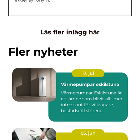
aktier synonym.
Läs fler inlägg här
Fler nyheter
17. jul
Värmepumpar eskilstuna
Värmepumpar Eskilstuna är
ett ämne som blivit allt mer
intressant för villaägare,
bostadsrättsföreni...
03. jun