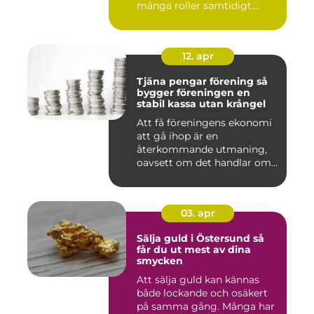
många roller samtidigt....
12. apr
Tjäna pengar förening så
bygger föreningen en
stabil kassa utan krångel
Att få föreningens ekonomi
att gå ihop är en
återkommande utmaning,
oavsett om det handlar om
en idr...
03. apr
Sälja guld i Östersund så
får du ut mest av dina
smycken
Att sälja guld kan kännas
både lockande och osäkert
på samma gång. Många har