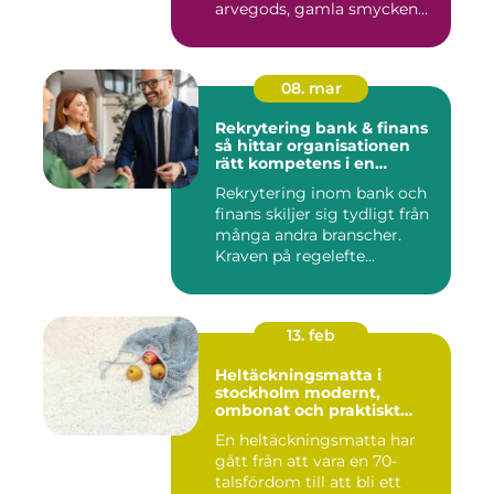
arvegods, gamla smycken...
08. mar
Rekrytering bank & finans
så hittar organisationen
rätt kompetens i en
reglerad värld
Rekrytering inom bank och
finans skiljer sig tydligt från
många andra branscher.
Kraven på regelefte...
13. feb
Heltäckningsmatta i
stockholm modernt,
ombonat och praktiskt
golvval
En heltäckningsmatta har
gått från att vara en 70-
talsfördom till att bli ett