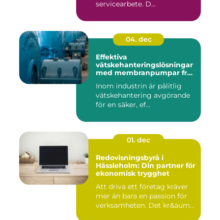
servicearbete. D...
04. dec
Effektiva
vätskehanteringslösningar
med membranpumpar från
Aro
Inom industrin är pålitlig
vätskehantering avgörande
för en säker, ef...
01. dec
Redovisningsbyrå i
Hässleholm: Din partner för
ekonomisk trygghet
Att driva ett företag kräver
mer än bara en passion för
verksamheten. Det kr&aum...