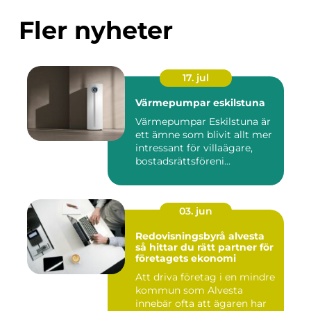
Fler nyheter
17. jul
Värmepumpar eskilstuna
Värmepumpar Eskilstuna är
ett ämne som blivit allt mer
intressant för villaägare,
bostadsrättsföreni...
03. jun
Redovisningsbyrå alvesta
så hittar du rätt partner för
företagets ekonomi
Att driva företag i en mindre
kommun som Alvesta
innebär ofta att ägaren har