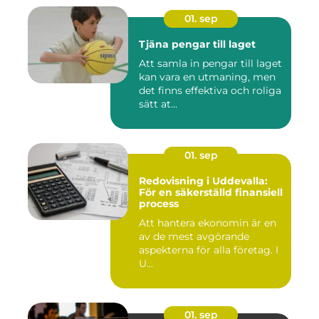
01. sep
Tjäna pengar till laget
Att samla in pengar till laget
kan vara en utmaning, men
det finns effektiva och roliga
sätt at...
01. sep
Redovisning i Uddevalla:
För en säkerställd finansiell
process
Att hantera ekonomin är en
av de mest avgörande
aspekterna för alla företag. I
U...
01. sep