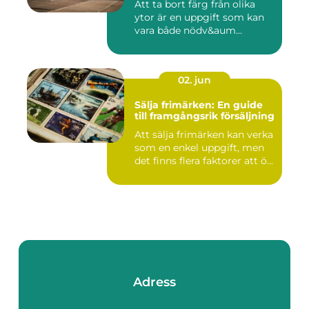
Att ta bort färg från olika
ytor är en uppgift som kan
vara både nödv&aum...
02. jun
Sälja frimärken: En guide
till framgångsrik försäljning
Att sälja frimärken kan verka
som en enkel uppgift, men
det finns flera faktorer att ö...
Adress