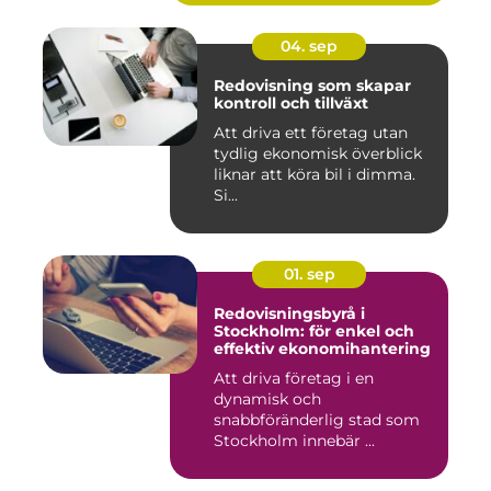
04. sep
Redovisning som skapar
kontroll och tillväxt
Att driva ett företag utan
tydlig ekonomisk överblick
liknar att köra bil i dimma.
Si...
01. sep
Redovisningsbyrå i
Stockholm: för enkel och
effektiv ekonomihantering
Att driva företag i en
dynamisk och
snabbföränderlig stad som
Stockholm innebär ...