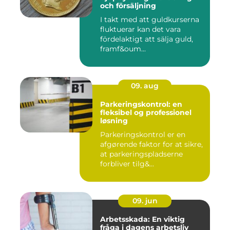
och försäljning
I takt med att guldkurserna
fluktuerar kan det vara
fördelaktigt att sälja guld,
framf&oum...
09. aug
Parkeringskontrol: en
fleksibel og professionel
løsning
Parkeringskontrol er en
afgørende faktor for at sikre,
at parkeringspladserne
forbliver tilg&...
09. jun
Arbetsskada: En viktig
fråga i dagens arbetsliv