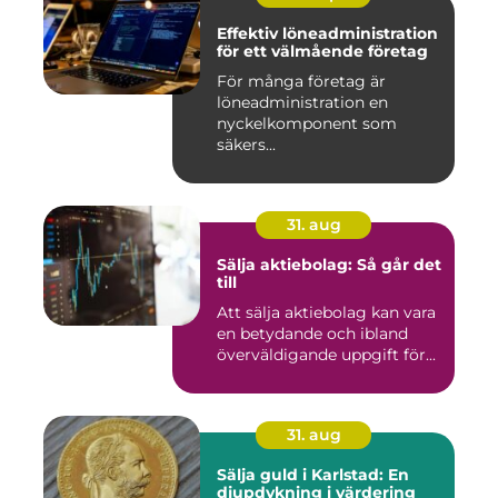
Effektiv löneadministration
för ett välmående företag
För många företag är
löneadministration en
nyckelkomponent som
säkers...
31. aug
Sälja aktiebolag: Så går det
till
Att sälja aktiebolag kan vara
en betydande och ibland
överväldigande uppgift för...
31. aug
Sälja guld i Karlstad: En
djupdykning i värdering