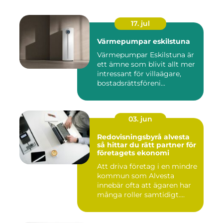
17. jul
Värmepumpar eskilstuna
Värmepumpar Eskilstuna är
ett ämne som blivit allt mer
intressant för villaägare,
bostadsrättsföreni...
03. jun
Redovisningsbyrå alvesta
så hittar du rätt partner för
företagets ekonomi
Att driva företag i en mindre
kommun som Alvesta
innebär ofta att ägaren har
många roller samtidigt....