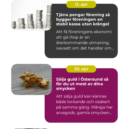
12. apr
Tjäna pengar förening så
bygger föreningen en
stabil kassa utan krångel
Att få föreningens ekonomi
att gå ihop är en
återkommande utmaning,
oavsett om det handlar om
en idr...
03. apr
Sälja guld i Östersund så
får du ut mest av dina
smycken
Att sälja guld kan kännas
både lockande och osäkert
på samma gång. Många har
arvegods, gamla smycken...