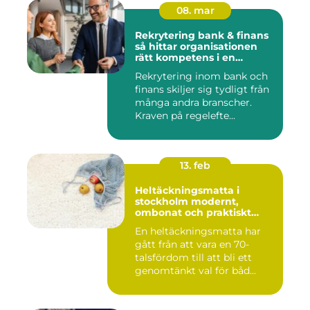
08. mar
Rekrytering bank & finans
så hittar organisationen
rätt kompetens i en
reglerad värld
Rekrytering inom bank och
finans skiljer sig tydligt från
många andra branscher.
Kraven på regelefte...
13. feb
Heltäckningsmatta i
stockholm modernt,
ombonat och praktiskt
golvval
En heltäckningsmatta har
gått från att vara en 70-
talsfördom till att bli ett
genomtänkt val för båd...