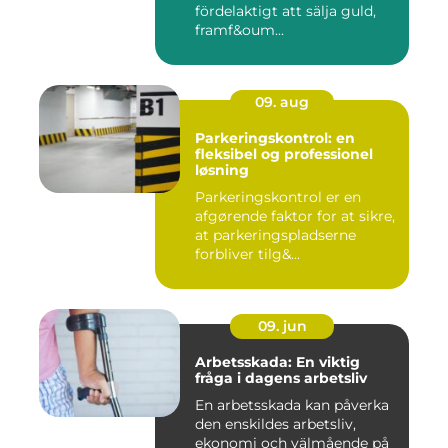
fördelaktigt att sälja guld,
framf&oum...
09. aug
Parkeringskontrol: en
fleksibel og professionel
løsning
Parkeringskontrol er en
afgørende faktor for at sikre,
at parkeringspladserne
forbliver tilg&...
09. jun
Arbetsskada: En viktig
fråga i dagens arbetsliv
En arbetsskada kan påverka
den enskildes arbetsliv,
ekonomi och välmående på