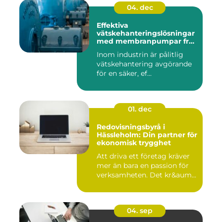
04. dec
Effektiva
vätskehanteringslösningar
med membranpumpar från
Aro
Inom industrin är pålitlig
vätskehantering avgörande
för en säker, ef...
01. dec
Redovisningsbyrå i
Hässleholm: Din partner för
ekonomisk trygghet
Att driva ett företag kräver
mer än bara en passion för
verksamheten. Det kr&aum...
04. sep