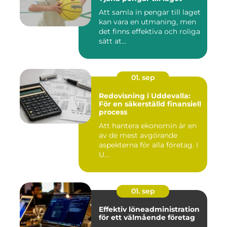
Att samla in pengar till laget
kan vara en utmaning, men
det finns effektiva och roliga
sätt at...
01. sep
Redovisning i Uddevalla:
För en säkerställd finansiell
process
Att hantera ekonomin är en
av de mest avgörande
aspekterna för alla företag. I
U...
01. sep
Effektiv löneadministration
för ett välmående företag