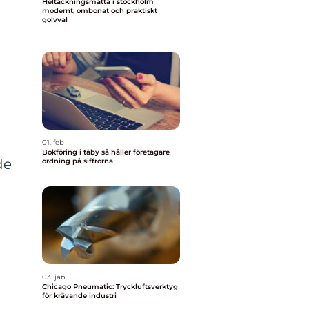
Heltäckningsmatta i stockholm
modernt, ombonat och praktiskt
golvval
01. feb
Bokföring i täby så håller företagare
de
ordning på siffrorna
03. jan
Chicago Pneumatic: Tryckluftsverktyg
för krävande industri