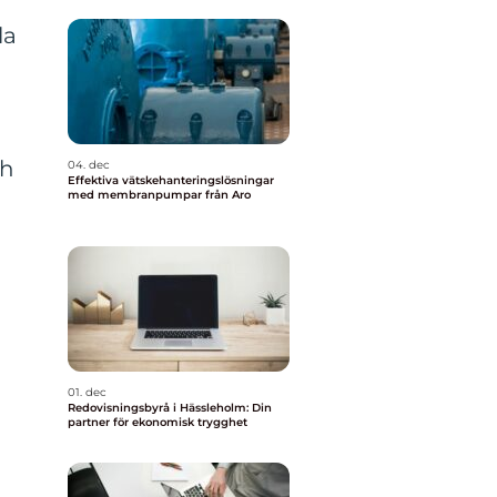
la
ch
04. dec
Effektiva vätskehanteringslösningar
med membranpumpar från Aro
01. dec
Redovisningsbyrå i Hässleholm: Din
partner för ekonomisk trygghet