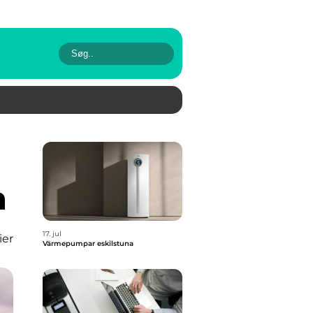
n
17. jul
ier
Värmepumpar eskilstuna