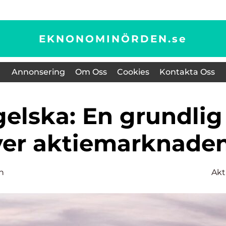
EKNONOMINÖRDEN.
se
Annonsering
Om Oss
Cookies
Kontakta Oss
över aktiemarknade
n
Akt