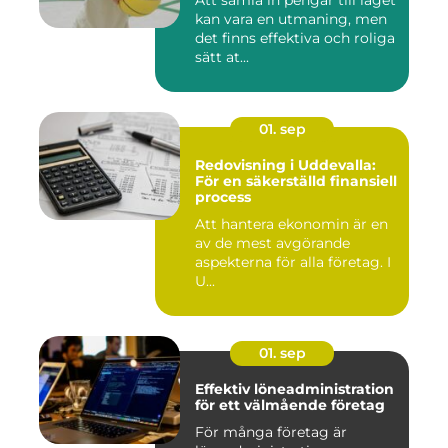
kan vara en utmaning, men
det finns effektiva och roliga
sätt at...
01. sep
Redovisning i Uddevalla:
För en säkerställd finansiell
process
Att hantera ekonomin är en
av de mest avgörande
aspekterna för alla företag. I
U...
01. sep
Effektiv löneadministration
för ett välmående företag
För många företag är