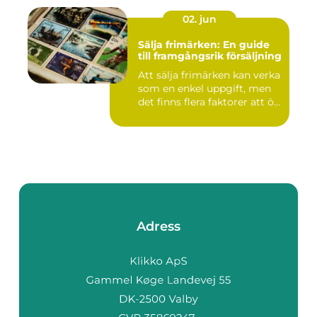
02. jun
Sälja frimärken: En guide
till framgångsrik försäljning
Att sälja frimärken kan verka
som en enkel uppgift, men
det finns flera faktorer att ö...
Adress