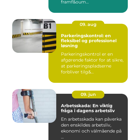
framf&oum...
09. aug
Parkeringskontrol: en
fleksibel og professionel
løsning
Parkeringskontrol er en
afgørende faktor for at sikre,
at parkeringspladserne
forbliver tilg&...
09. jun
Arbetsskada: En viktig
fråga i dagens arbetsliv
En arbetsskada kan påverka
den enskildes arbetsliv,
ekonomi och välmående på
...