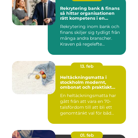
Rekrytering bank & finans
så hittar organisationen
rätt kompetens i en
reglerad värld
Rekrytering inom bank och
finans skiljer sig tydligt från
många andra branscher.
Kraven på regelefte...
13. feb
Heltäckningsmatta i
stockholm modernt,
ombonat och praktiskt
golvval
En heltäckningsmatta har
gått från att vara en 70-
talsfördom till att bli ett
genomtänkt val för båd...
01. feb