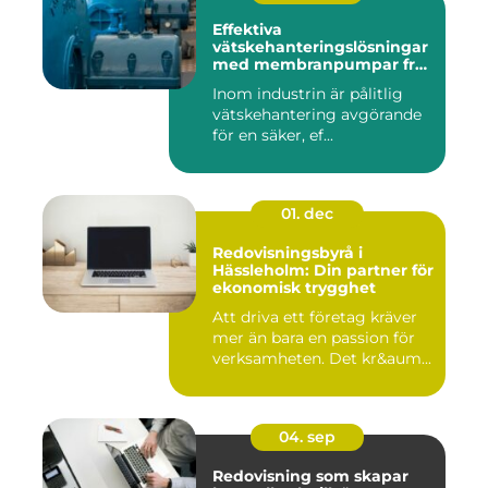
Effektiva
vätskehanteringslösningar
med membranpumpar från
Aro
Inom industrin är pålitlig
vätskehantering avgörande
för en säker, ef...
01. dec
Redovisningsbyrå i
Hässleholm: Din partner för
ekonomisk trygghet
Att driva ett företag kräver
mer än bara en passion för
verksamheten. Det kr&aum...
04. sep
Redovisning som skapar