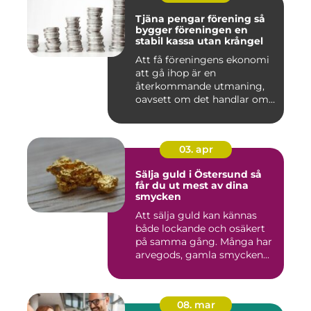
Tjäna pengar förening så
bygger föreningen en
stabil kassa utan krångel
Att få föreningens ekonomi
att gå ihop är en
återkommande utmaning,
oavsett om det handlar om
en idr...
03. apr
Sälja guld i Östersund så
får du ut mest av dina
smycken
Att sälja guld kan kännas
både lockande och osäkert
på samma gång. Många har
arvegods, gamla smycken...
08. mar