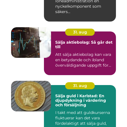
löneadministration en
nyckelkomponent som
säkers...
31. aug
Sälja aktiebolag: Så går det
till
Att sälja aktiebolag kan vara
en betydande och ibland
överväldigande uppgift för...
31. aug
Sälja guld i Karlstad: En
djupdykning i värdering
och försäljning
I takt med att guldkurserna
fluktuerar kan det vara
fördelaktigt att sälja guld,