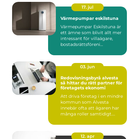
17. jul
Värmepumpar eskilstuna
Värmepumpar Eskilstuna är
ett ämne som blivit allt mer
intressant för villaägare,
bostadsrättsföreni...
03. jun
Redovisningsbyrå alvesta
så hittar du rätt partner för
företagets ekonomi
Att driva företag i en mindre
kommun som Alvesta
innebär ofta att ägaren har
många roller samtidigt....
12. apr