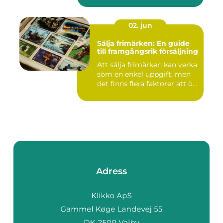
02. jun
Sälja frimärken: En guide
till framgångsrik försäljning
Att sälja frimärken kan verka
som en enkel uppgift, men
det finns flera faktorer att ö...
Adress