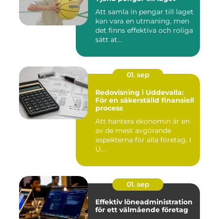
Att samla in pengar till laget
kan vara en utmaning, men
det finns effektiva och roliga
sätt at...
01. sep
Redovisning i Uddevalla:
För en säkerställd finansiell
process
Att hantera ekonomin är en
av de mest avgörande
aspekterna för alla företag. I
U...
01. sep
Effektiv löneadministration
för ett välmående företag