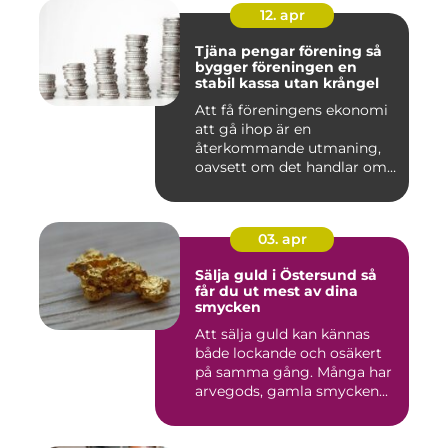
12. apr
Tjäna pengar förening så
bygger föreningen en
stabil kassa utan krångel
Att få föreningens ekonomi
att gå ihop är en
återkommande utmaning,
oavsett om det handlar om
en idr...
03. apr
Sälja guld i Östersund så
får du ut mest av dina
smycken
Att sälja guld kan kännas
både lockande och osäkert
på samma gång. Många har
arvegods, gamla smycken...