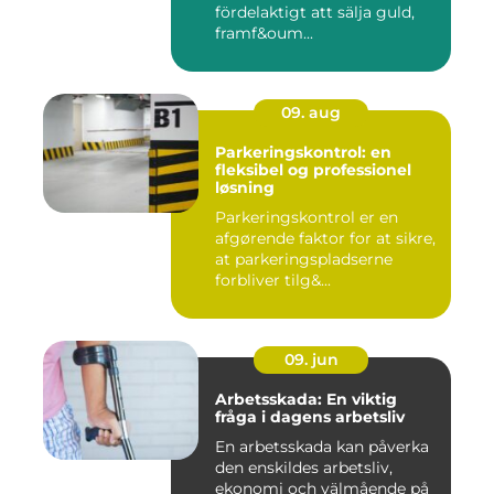
fördelaktigt att sälja guld,
framf&oum...
09. aug
Parkeringskontrol: en
fleksibel og professionel
løsning
Parkeringskontrol er en
afgørende faktor for at sikre,
at parkeringspladserne
forbliver tilg&...
09. jun
Arbetsskada: En viktig
fråga i dagens arbetsliv
En arbetsskada kan påverka
den enskildes arbetsliv,
ekonomi och välmående på