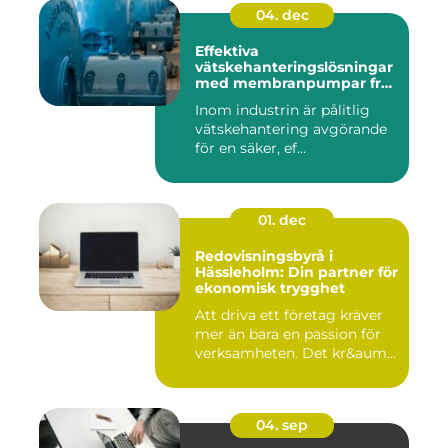
04. dec
Effektiva
vätskehanteringslösningar
med membranpumpar från
Aro
Inom industrin är pålitlig
vätskehantering avgörande
för en säker, ef...
01. dec
Redovisningsbyrå i
Hässleholm: Din partner för
ekonomisk trygghet
Att driva ett företag kräver
mer än bara en passion för
verksamheten. Det kr&aum...
04. sep