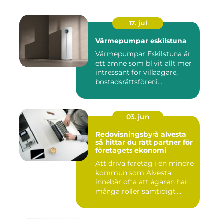
17. jul
Värmepumpar eskilstuna
Värmepumpar Eskilstuna är
ett ämne som blivit allt mer
intressant för villaägare,
bostadsrättsföreni...
03. jun
Redovisningsbyrå alvesta
så hittar du rätt partner för
företagets ekonomi
Att driva företag i en mindre
kommun som Alvesta
innebär ofta att ägaren har
många roller samtidigt....