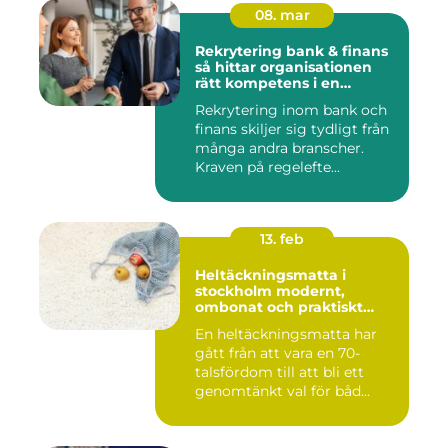
08. mar
Rekrytering bank & finans
så hittar organisationen
rätt kompetens i en
reglerad värld
Rekrytering inom bank och
finans skiljer sig tydligt från
många andra branscher.
Kraven på regelefte...
13. feb
Heltäckningsmatta i
stockholm modernt,
ombonat och praktiskt
golvval
En heltäckningsmatta har
gått från att vara en 70-
talsfördom till att bli ett
genomtänkt val för båd...