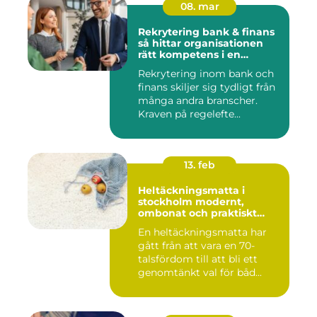
08. mar
Rekrytering bank & finans
så hittar organisationen
rätt kompetens i en
reglerad värld
Rekrytering inom bank och
finans skiljer sig tydligt från
många andra branscher.
Kraven på regelefte...
13. feb
Heltäckningsmatta i
stockholm modernt,
ombonat och praktiskt
golvval
En heltäckningsmatta har
gått från att vara en 70-
talsfördom till att bli ett
genomtänkt val för båd...