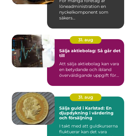
För många företag är
löneadministration en
nyckelkomponent som
säkers...
31. aug
Sälja aktiebolag: Så går det
till
Att sälja aktiebolag kan vara
en betydande och ibland
överväldigande uppgift för...
31. aug
Sälja guld i Karlstad: En
djupdykning i värdering
och försäljning
I takt med att guldkurserna
fluktuerar kan det vara