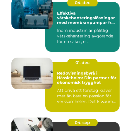
04. dec
Effektiva
vätskehanteringslösningar
med membranpumpar från
Aro
Inom industrin är pålitlig
vätskehantering avgörande
för en säker, ef...
01. dec
Redovisningsbyrå i
Hässleholm: Din partner för
ekonomisk trygghet
Att driva ett företag kräver
mer än bara en passion för
verksamheten. Det kr&aum...
04. sep