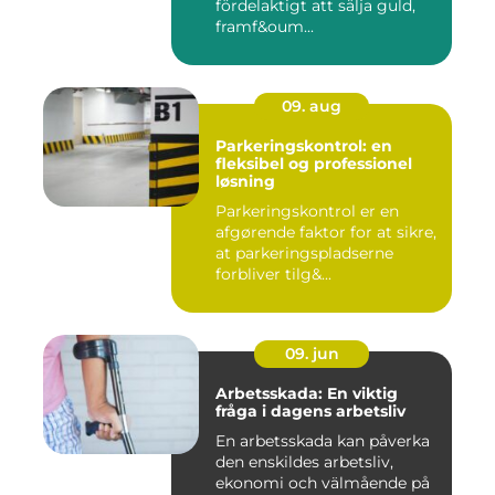
fördelaktigt att sälja guld,
framf&oum...
09. aug
Parkeringskontrol: en
fleksibel og professionel
løsning
Parkeringskontrol er en
afgørende faktor for at sikre,
at parkeringspladserne
forbliver tilg&...
09. jun
Arbetsskada: En viktig
fråga i dagens arbetsliv
En arbetsskada kan påverka
den enskildes arbetsliv,
ekonomi och välmående på