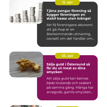
12. apr
Tjäna pengar förening så
bygger föreningen en
stabil kassa utan krångel
Att få föreningens ekonomi
att gå ihop är en
återkommande utmaning,
oavsett om det handlar om
en idr...
03. apr
Sälja guld i Östersund så
får du ut mest av dina
smycken
Att sälja guld kan kännas
både lockande och osäkert
på samma gång. Många har
arvegods, gamla smycken...