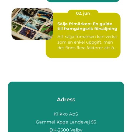
02. jun
Sälja frimärken: En guide
till framgångsrik försäljning
Att sälja frimärken kan verka
som en enkel uppgift, men
det finns flera faktorer att ö...
Adress