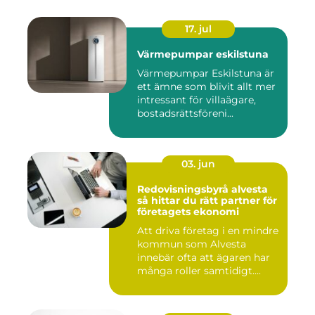
17. jul
Värmepumpar eskilstuna
Värmepumpar Eskilstuna är
ett ämne som blivit allt mer
intressant för villaägare,
bostadsrättsföreni...
03. jun
Redovisningsbyrå alvesta
så hittar du rätt partner för
företagets ekonomi
Att driva företag i en mindre
kommun som Alvesta
innebär ofta att ägaren har
många roller samtidigt....