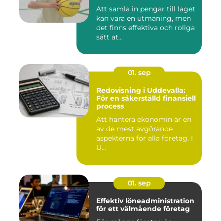
Att samla in pengar till laget
kan vara en utmaning, men
det finns effektiva och roliga
sätt at...
01. sep
Redovisning i Uddevalla:
För en säkerställd finansiell
process
Att hantera ekonomin är en
av de mest avgörande
aspekterna för alla företag. I
U...
01. sep
Effektiv löneadministration
för ett välmående företag