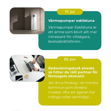
17. jul
Värmepumpar eskilstuna
Värmepumpar Eskilstuna är
ett ämne som blivit allt mer
intressant för villaägare,
bostadsrättsföreni...
03. jun
Redovisningsbyrå alvesta
så hittar du rätt partner för
företagets ekonomi
Att driva företag i en mindre
kommun som Alvesta
innebär ofta att ägaren har
många roller samtidigt....