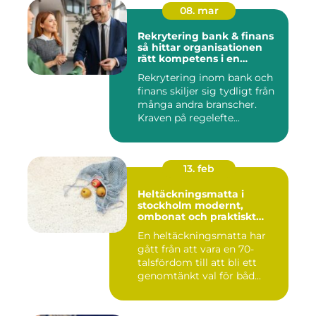
08. mar
Rekrytering bank & finans
så hittar organisationen
rätt kompetens i en
reglerad värld
Rekrytering inom bank och
finans skiljer sig tydligt från
många andra branscher.
Kraven på regelefte...
13. feb
Heltäckningsmatta i
stockholm modernt,
ombonat och praktiskt
golvval
En heltäckningsmatta har
gått från att vara en 70-
talsfördom till att bli ett
genomtänkt val för båd...