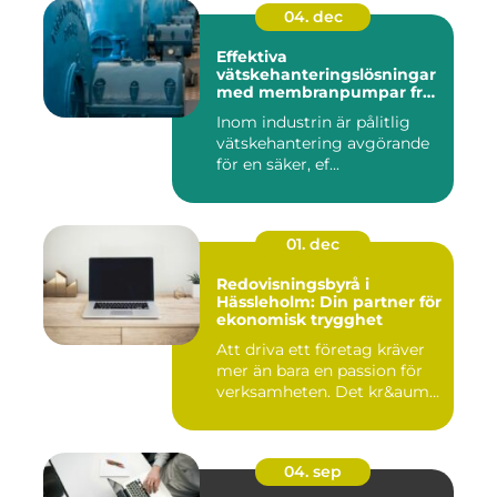
04. dec
Effektiva
vätskehanteringslösningar
med membranpumpar från
Aro
Inom industrin är pålitlig
vätskehantering avgörande
för en säker, ef...
01. dec
Redovisningsbyrå i
Hässleholm: Din partner för
ekonomisk trygghet
Att driva ett företag kräver
mer än bara en passion för
verksamheten. Det kr&aum...
04. sep