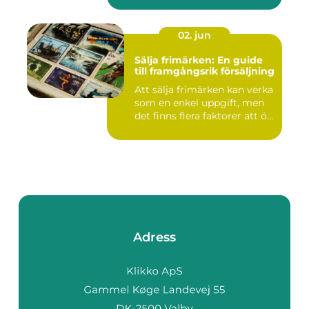
02. jun
Sälja frimärken: En guide
till framgångsrik försäljning
Att sälja frimärken kan verka
som en enkel uppgift, men
det finns flera faktorer att ö...
Adress