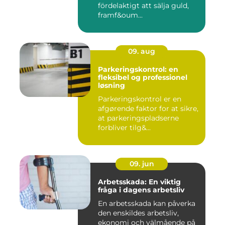
fördelaktigt att sälja guld,
framf&oum...
09. aug
Parkeringskontrol: en
fleksibel og professionel
løsning
Parkeringskontrol er en
afgørende faktor for at sikre,
at parkeringspladserne
forbliver tilg&...
09. jun
Arbetsskada: En viktig
fråga i dagens arbetsliv
En arbetsskada kan påverka
den enskildes arbetsliv,
ekonomi och välmående på