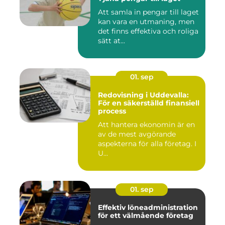
Att samla in pengar till laget
kan vara en utmaning, men
det finns effektiva och roliga
sätt at...
01. sep
Redovisning i Uddevalla:
För en säkerställd finansiell
process
Att hantera ekonomin är en
av de mest avgörande
aspekterna för alla företag. I
U...
01. sep
Effektiv löneadministration
för ett välmående företag