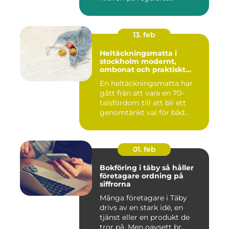
13. feb
Heltäckningsmatta i
stockholm modernt,
ombonat och praktiskt
golvval
En heltäckningsmatta har
gått från att vara en 70-
talsfördom till att bli ett
genomtänkt val för båd...
01. feb
Bokföring i täby så håller
företagare ordning på
siffrorna
Många företagare i Täby
drivs av en stark idé, en
tjänst eller en produkt de
tror på. Men oavsett br...