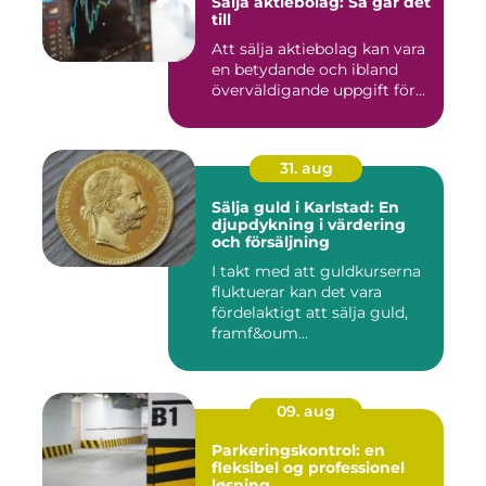
Sälja aktiebolag: Så går det
till
Att sälja aktiebolag kan vara
en betydande och ibland
överväldigande uppgift för...
31. aug
Sälja guld i Karlstad: En
djupdykning i värdering
och försäljning
I takt med att guldkurserna
fluktuerar kan det vara
fördelaktigt att sälja guld,
framf&oum...
09. aug
Parkeringskontrol: en
fleksibel og professionel
løsning