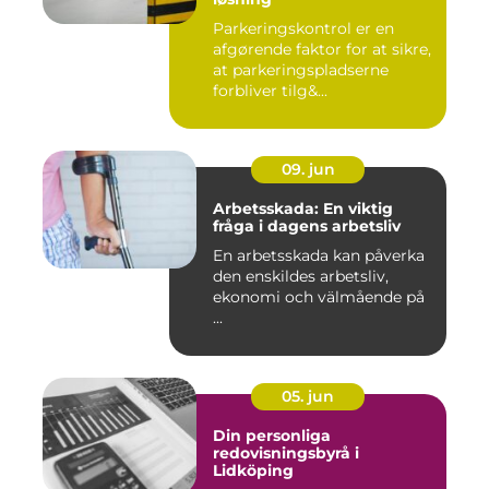
Parkeringskontrol er en
afgørende faktor for at sikre,
at parkeringspladserne
forbliver tilg&...
09. jun
Arbetsskada: En viktig
fråga i dagens arbetsliv
En arbetsskada kan påverka
den enskildes arbetsliv,
ekonomi och välmående på
...
05. jun
Din personliga
redovisningsbyrå i
Lidköping