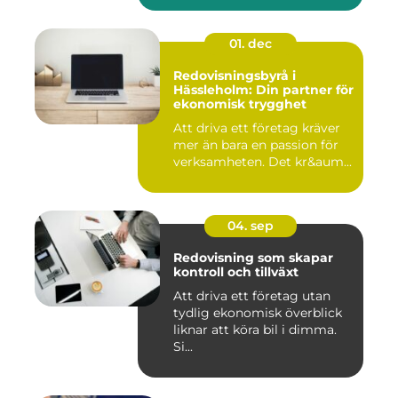
01. dec
Redovisningsbyrå i
Hässleholm: Din partner för
ekonomisk trygghet
Att driva ett företag kräver
mer än bara en passion för
verksamheten. Det kr&aum...
04. sep
Redovisning som skapar
kontroll och tillväxt
Att driva ett företag utan
tydlig ekonomisk överblick
liknar att köra bil i dimma.
Si...