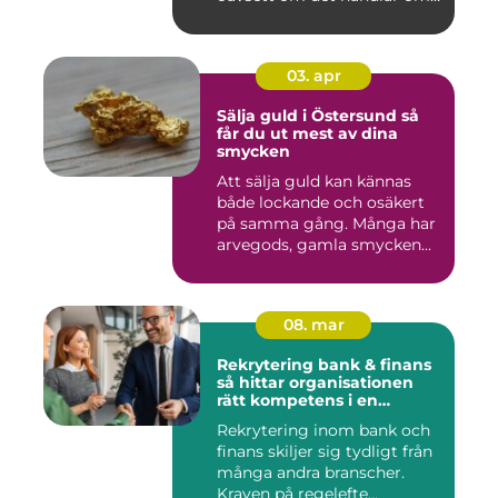
en idr...
03. apr
Sälja guld i Östersund så
får du ut mest av dina
smycken
Att sälja guld kan kännas
både lockande och osäkert
på samma gång. Många har
arvegods, gamla smycken...
08. mar
Rekrytering bank & finans
så hittar organisationen
rätt kompetens i en
reglerad värld
Rekrytering inom bank och
finans skiljer sig tydligt från
många andra branscher.
Kraven på regelefte...