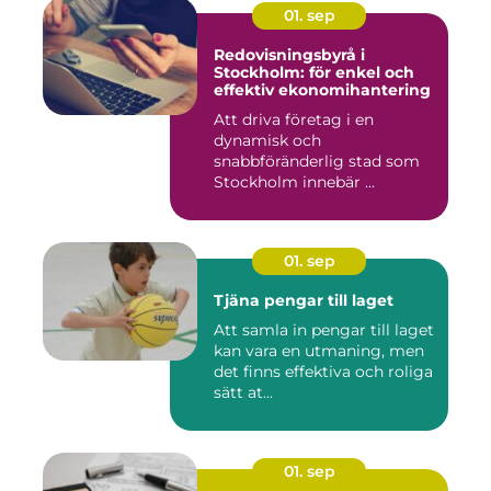
01. sep
Redovisningsbyrå i
Stockholm: för enkel och
effektiv ekonomihantering
Att driva företag i en
dynamisk och
snabbföränderlig stad som
Stockholm innebär ...
01. sep
Tjäna pengar till laget
Att samla in pengar till laget
kan vara en utmaning, men
det finns effektiva och roliga
sätt at...
01. sep