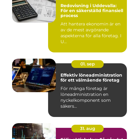
Redovisning i Uddevalla:
För en säkerställd finansiell
process
Att hantera ekonomin är en
av de mest avgörande
aspekterna för alla företag. I
U...
01. sep
Effektiv löneadministration
för ett välmående företag
För många företag är
löneadministration en
nyckelkomponent som
säkers...
31. aug