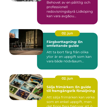
Behovet av en pålitlig och
professionell
redovisningsbyrå Lidköping
kan vara avg&ou...
02. jun
Färgborttagning: En
omfattande guide
Att ta bort färg från olika
ytor är en uppgift som kan
vara både nödv&aum...
02. jun
Sälja frimärken: En guide
till framgångsrik försäljning
Att sälja frimärken kan verka
som en enkel uppgift, men
det finns flera faktorer att ö...