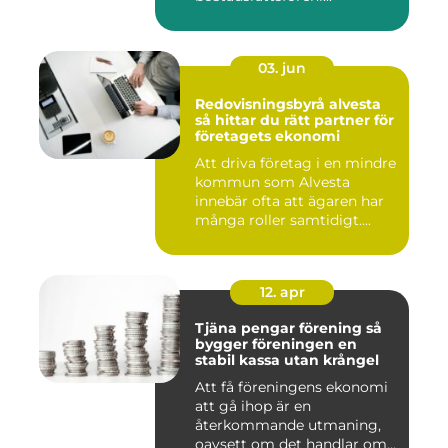
03. jun
Redovisningsbyrå alvesta
så hittar du rätt partner för
företagets ekonomi
Att driva företag i en mindre
kommun som Alvesta
innebär ofta att ägaren har
många roller samtidigt....
12. apr
Tjäna pengar förening så
bygger föreningen en
stabil kassa utan krångel
Att få föreningens ekonomi
att gå ihop är en
återkommande utmaning,
oavsett om det handlar om