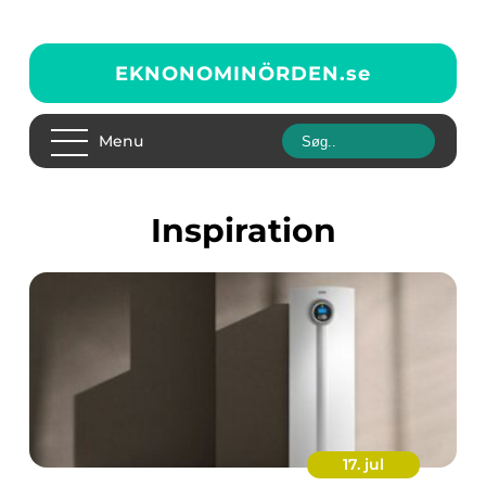
EKNONOMINÖRDEN.
se
Menu
inspiration
17. jul