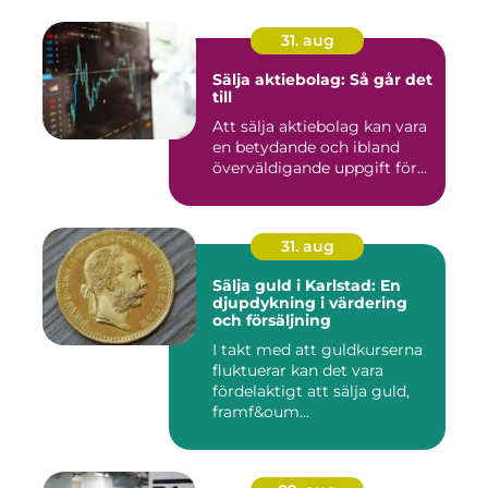
31. aug
Sälja aktiebolag: Så går det
till
Att sälja aktiebolag kan vara
en betydande och ibland
överväldigande uppgift för...
31. aug
Sälja guld i Karlstad: En
djupdykning i värdering
och försäljning
I takt med att guldkurserna
fluktuerar kan det vara
fördelaktigt att sälja guld,
framf&oum...