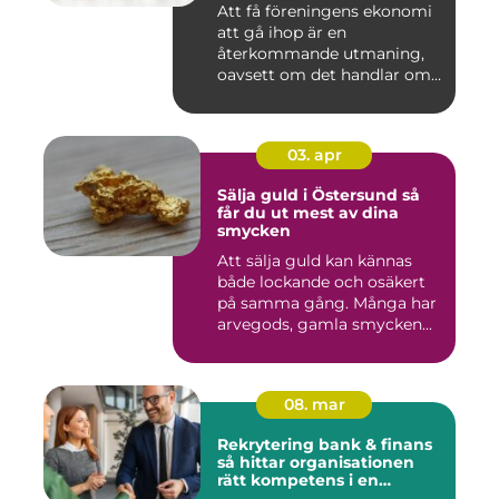
Att få föreningens ekonomi
att gå ihop är en
återkommande utmaning,
oavsett om det handlar om
en idr...
03. apr
Sälja guld i Östersund så
får du ut mest av dina
smycken
Att sälja guld kan kännas
både lockande och osäkert
på samma gång. Många har
arvegods, gamla smycken...
08. mar
Rekrytering bank & finans
så hittar organisationen
rätt kompetens i en
reglerad värld