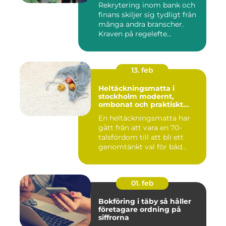
Rekrytering inom bank och
finans skiljer sig tydligt från
många andra branscher.
Kraven på regelefte...
13. feb
Heltäckningsmatta i
stockholm modernt,
ombonat och praktiskt
golvval
En heltäckningsmatta har
gått från att vara en 70-
talsfördom till att bli ett
genomtänkt val för båd...
01. feb
Bokföring i täby så håller
företagare ordning på
siffrorna