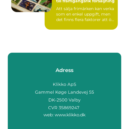
till framgångsrik försäljning
Att sälja frimärken kan verka
som en enkel uppgift, men
det finns flera faktorer att ö...
Adress
web:
www.klikko.dk