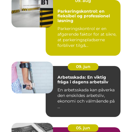
09. aug
Parkeringskontrol: en
fleksibel og professionel
løsning
Parkeringskontrol er en
afgørende faktor for at sikre,
at parkeringspladserne
forbliver tilg&...
09. jun
Arbetsskada: En viktig
fråga i dagens arbetsliv
En arbetsskada kan påverka
den enskildes arbetsliv,
ekonomi och välmående på
...
05. jun