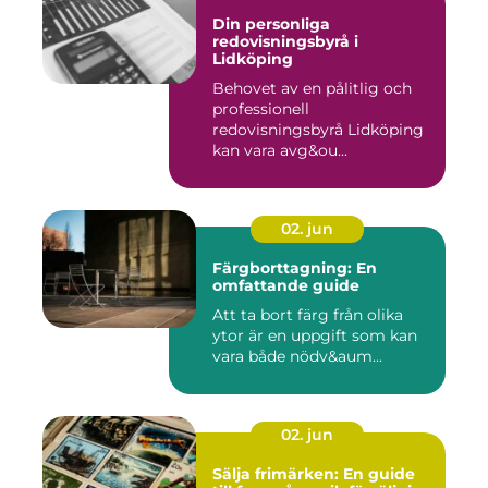
Din personliga
redovisningsbyrå i
Lidköping
Behovet av en pålitlig och
professionell
redovisningsbyrå Lidköping
kan vara avg&ou...
02. jun
Färgborttagning: En
omfattande guide
Att ta bort färg från olika
ytor är en uppgift som kan
vara både nödv&aum...
02. jun
Sälja frimärken: En guide