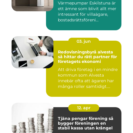
Värmepumpar Eskilstuna är
ett ämne som blivit allt mer
intressant för villaägare,
bostadsrättsföreni...
03. jun
Redovisningsbyrå alvesta
så hittar du rätt partner för
företagets ekonomi
Att driva företag i en mindre
kommun som Alvesta
innebär ofta att ägaren har
många roller samtidigt....
12. apr
Tjäna pengar förening så
bygger föreningen en
stabil kassa utan krångel