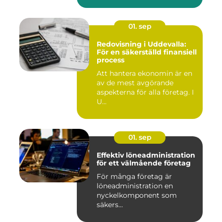
01. sep
Redovisning i Uddevalla:
För en säkerställd finansiell
process
Att hantera ekonomin är en
av de mest avgörande
aspekterna för alla företag. I
U...
01. sep
Effektiv löneadministration
för ett välmående företag
För många företag är
löneadministration en
nyckelkomponent som
säkers...