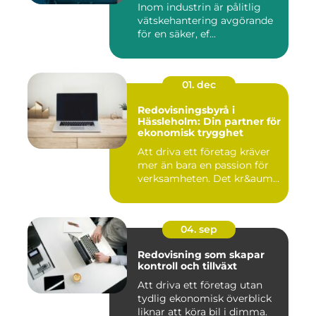
Inom industrin är pålitlig
vätskehantering avgörande
för en säker, ef...
01. dec
Redovisningsbyrå i
Hässleholm: Din partner för
ekonomisk trygghet
Att driva ett företag kräver
mer än bara en passion för
verksamheten. Det kr&aum...
04. sep
Redovisning som skapar
kontroll och tillväxt
Att driva ett företag utan
tydlig ekonomisk överblick
liknar att köra bil i dimma.