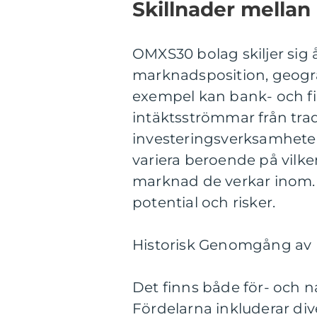
Skillnader mella
OMXS30 bolag skiljer sig å
marknadsposition, geograf
exempel kan bank- och fi
intäktsströmmar från trad
investeringsverksamheter
variera beroende på vilken
marknad de verkar inom. 
potential och risker.
Historisk Genomgång av
Det finns både för- och n
Fördelarna inkluderar div