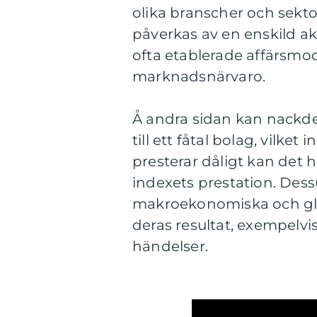
olika branscher och sektor
påverkas av en enskild a
ofta etablerade affärsmod
marknadsnärvaro.
Å andra sidan kan nackdel
till ett fåtal bolag, vilket
presterar dåligt kan det
indexets prestation. Dess
makroekonomiska och glo
deras resultat, exempelvi
händelser.