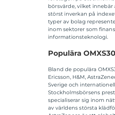
börsvärde, vilket innebä
störst inverkan på indexet
typer av bolag represent
inom sektorer som finans
informationsteknologi.
Populära OMXS30
Bland de populära OMXS
Ericsson, H&M, AstraZene
Sverige och internationel
Stockholmsbörsens presta
specialiserar sig inom n
av världens största klädf