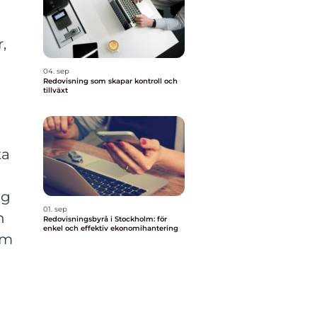
,
04. sep
Redovisning som skapar kontroll och
tillväxt
ta
ng
01. sep
n
Redovisningsbyrå i Stockholm: för
enkel och effektiv ekonomihantering
om