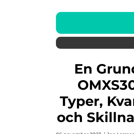
En Grundlig Översikt över
OMXS30 
Typer, Kva
och Skilln