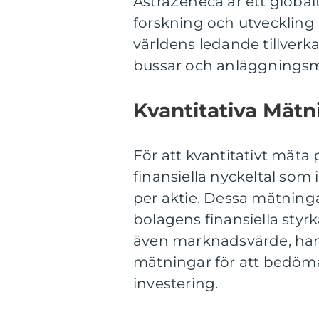
AstraZeneca är ett globa
forskning och utveckling 
världens ledande tillverka
bussar och anläggningsm
Kvantitativa Mät
För att kvantitativt mät
finansiella nyckeltal som 
per aktie. Dessa mätninga
bolagens finansiella styr
även marknadsvärde, ha
mätningar för att bedöma 
investering.