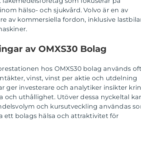
lt läkemedelsföretag som fokuserar på
inom hälso- och sjukvård. Volvo är en av
re av kommersiella fordon, inklusive lastbilar
askiner.
ningar av OMXS30 Bolag
a prestationen hos OMXS30 bolag används of
intäkter, vinst, vinst per aktie och utdelning
r ger investerare och analytiker insikter kri
ka och uthållighet. Utöver dessa nyckeltal ka
ndelsvolym och kursutveckling användas s
ett bolags hälsa och attraktivitet för