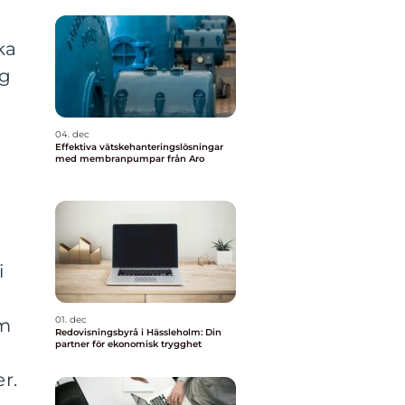
ka
ag
04. dec
Effektiva vätskehanteringslösningar
med membranpumpar från Aro
i
01. dec
om
Redovisningsbyrå i Hässleholm: Din
partner för ekonomisk trygghet
t
r.