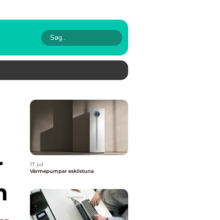
r
17. jul
Värmepumpar eskilstuna
n