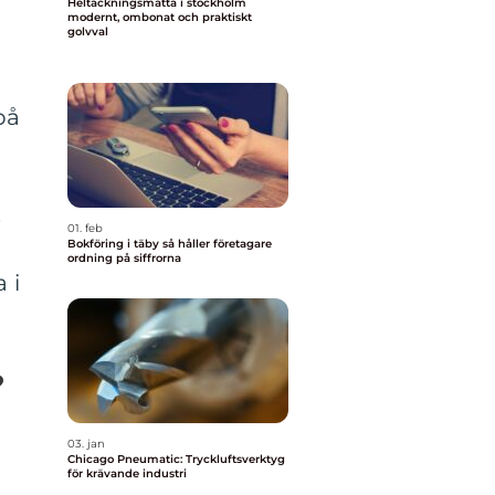
Heltäckningsmatta i stockholm
modernt, ombonat och praktiskt
golvval
på
s
01. feb
Bokföring i täby så håller företagare
ordning på siffrorna
 i
?
03. jan
Chicago Pneumatic: Tryckluftsverktyg
för krävande industri