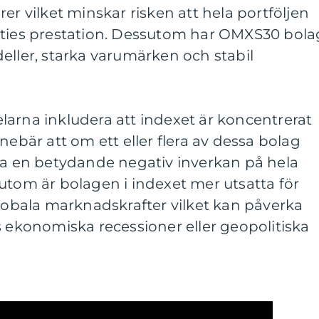
er vilket minskar risken att hela portföljen
kties prestation. Dessutom har OMXS30 bola
eller, starka varumärken och stabil
arna inkludera att indexet är koncentrerat
 innebär att om ett eller flera av dessa bolag
 ha en betydande negativ inverkan på hela
utom är bolagen i indexet mer utsatta för
bala marknadskrafter vilket kan påverka
s ekonomiska recessioner eller geopolitiska