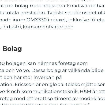
r att de bolag med högst marknadsvärde har
s totala prestation. Typiskt sett finns det oli
erade inom OMXS30 indexet, inklusive föret
, industri, konsumentvaror och
 Bolag
30 bolagen kan nämnas företag som
ca och Volvo. Dessa bolag är välkända både 
lt och har stor inverkan på
tion. Ericsson är en global telekomjätte s
ätverk och kommunikationsteknik. H&M är et
öretag med ett brett sortiment av modekläde