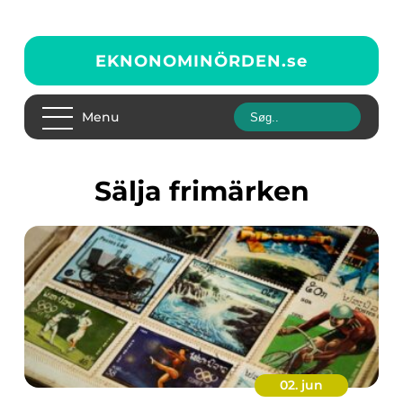
EKNONOMINÖRDEN.
se
Menu
Sälja frimärken
02. jun